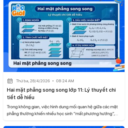
tiếp cận thông minh để biến dạng toán này trở nên dễ hiểu
và dễ ăn điểm.
Thứ ba, 28/4/2026
08:24 AM
Hai mặt phẳng song song lớp 11: Lý thuyết chi
tiết dễ hiểu
Trong không gian, việc hình dung mối quan hệ giữa các mặt
phẳng thường khiến nhiều học sinh “mất phương hướng”,
đặc biệt khi gặp bài toán liên quan đến song song. Dựa theo
kiến thức sách Kết nối tri thức và cuộc sống, Gia sư Học là