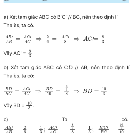
a) Xét tam giác ABC có B
'
C
'
// BC, nên theo định lí
Thalès, ta có:
A
B
'
A
B
=
A
C
'
A
C
⇒
2
6
=
A
C
'
8
⇒
A
C
'
=
8
3
8
3
Vậy AC' =
.
b) Xét tam giác ABC có C
'
D // AB, nên theo định lí
Thalès, ta có:
B
D
B
C
=
A
C
'
A
C
⇒
B
D
10
=
8
3
8
⇒
B
D
=
10
3
10
3
Vậy BD =
.
c) Ta có:
A
B
'
A
B
=
2
6
=
1
3
;
A
C
'
A
C
=
8
3
8
=
1
3
;
B
'
C
'
B
C
=
10
3
1