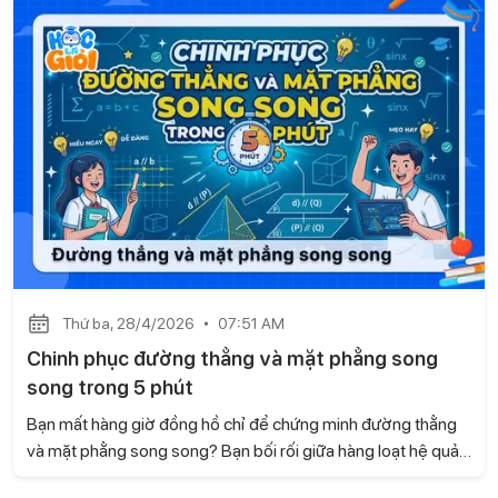
Giỏi mang đến cho bạn một cách tiếp cận mới mẻ, giúp bạn
hiểu rõ bản chất của hai mặt phẳng song song thay, từ đó
học nhanh hơn và vận dụng chính xác hơn trong từng dạng
bài.
Thứ ba, 28/4/2026
07:51 AM
Chinh phục đường thẳng và mặt phẳng song
song trong 5 phút
Bạn mất hàng giờ đồng hồ chỉ để chứng minh đường thẳng
và mặt phẳng song song? Bạn bối rối giữa hàng loạt hệ quả
và định lý về giao tuyến? Trong bài viết này, Gia sư Học là