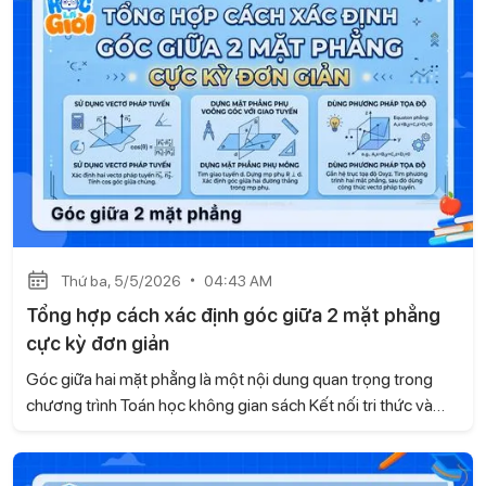
Thứ ba, 5/5/2026
04:43 AM
Tổng hợp cách xác định góc giữa 2 mặt phẳng
cực kỳ đơn giản
Góc giữa hai mặt phẳng là một nội dung quan trọng trong
chương trình Toán học không gian sách Kết nối tri thức và
cuộc sống , thường xuất hiện trong các bài kiểm tra và đề thi.
Tuy nhiên, nhiều học sinh vẫn chưa nắm được phương pháp
giải rõ ràng, dẫn đến việc làm bài thiếu chính xác. Với bài viết,