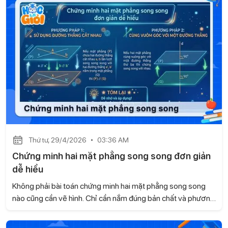
sẽ xử lý bài tập nhanh và chính xác hơn. Hãy cùng Gia sư
Học là Giỏi tìm hiểu khái niệm và các tính chất cơ bản ngay
sau đây.
Thứ tư, 29/4/2026
03:36 AM
Chứng minh hai mặt phẳng song song đơn giản
dễ hiểu
Không phải bài toán chứng minh hai mặt phẳng song song
nào cũng cần vẽ hình. Chỉ cần nắm đúng bản chất và phương
pháp, bạn có thể giải nhanh gọn, không cần suy nghĩ phức
tạp. Trong nội dung dưới đây, Gia sư Học là Giỏi sẽ giúp bạn