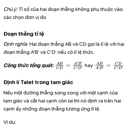
Chú ý:
Tỉ số của hai đoạn thẳng không phụ thuộc vào
các chọn đơn vị đo
Đoạn thẳng tỉ lệ
Định nghĩa:
Hai đoạn thẳng AB và CD gọi là tỉ lệ với hai
đoạn thẳng A'B' và C'D' nếu có tỉ lệ thức.
A
B
C
D
=
A
′
B
′
C
′
D
′
A
B
A
′
B
′
=
C
D
C
′
Công thức tổng quát:
hay
Định lí Talet trong tam giác
Nếu một đường thẳng song song với một cạnh của
tam giác và cắt hai cạnh còn lai thì nó định ra trên hai
cạnh ấy những đoạn thẳng tương ứng tỉ lệ.
Ví dụ: