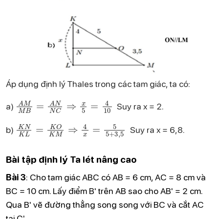
Áp dụng định lý Thales trong các tam giác, ta có:
A
M
M
B
=
A
N
N
C
⇒
x
5
=
4
10
a)
Suy ra x = 2.
K
N
K
L
=
K
O
K
M
⇒
4
x
=
5
5
+
3
,
5
b)
Suy ra x = 6,8.
Bài tập định lý Ta lét nâng cao
Bài 3
:
Cho tam giác ABC có AB = 6 cm, AC = 8 cm và
BC = 10 cm. Lấy điểm B' trên AB sao cho AB' = 2 cm.
Qua B' vẽ đường thẳng song song với BC và cắt AC
tại C'.