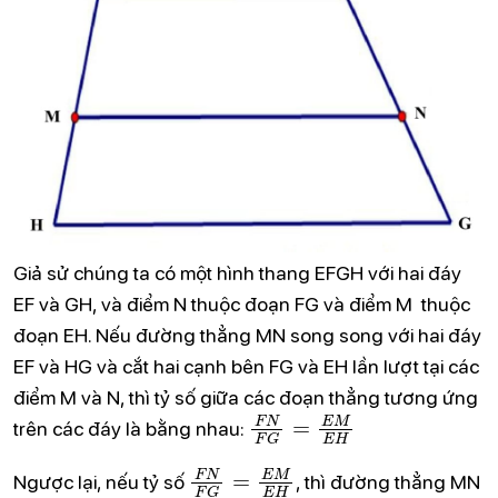
Giả sử chúng ta có một hình thang EFGH với hai đáy
EF và GH, và điểm N thuộc đoạn FG và điểm M thuộc
đoạn EH. Nếu đường thẳng MN song song với hai đáy
EF và HG và cắt hai cạnh bên FG và EH lần lượt tại các
điểm M và N, thì tỷ số giữa các đoạn thẳng tương ứng
F
N
F
G
=
E
M
E
H
trên các đáy là bằng nhau:
F
N
F
G
=
E
M
E
H
Ngược lại, nếu tỷ số
, thì đường thẳng MN