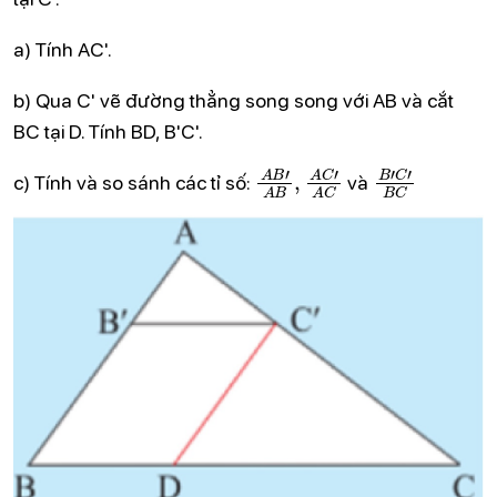
a) Tính AC'.
b) Qua C' vẽ đường thẳng song song với AB và cắt
BC tại D. Tính BD, B'C'.
A
B
'
A
B
,
A
C
'
A
C
B
'
C
'
B
C
c) Tính và so sánh các tỉ số:
và