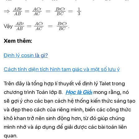
⇒
A
B
'
A
B
=
A
C
'
A
C
=
B
'
C
'
B
C
=
1
3
A
B
'
A
B
=
A
C
'
A
C
=
B
'
C
'
B
C
Vậy
.
Xem thêm:
Định lý cosin
là gì?
Cách tính diện tích hình tam giác và một số lưu ý
Trên đây là tổng hợp lí thuyết về định lý Talet trong
chương trình Toán lớp 8.
Học là Giỏi
mong rằng, nó
sẽ gợi ý cho các bạn cách hệ thống kiến thức sáng tạo
và đẹp theo cách của riêng mình, biến các công thức
khô khan trở nên sinh động hơn, từ đó giúp chúng
mình nhớ và áp dụng để giải được các bài toán liên
quan.