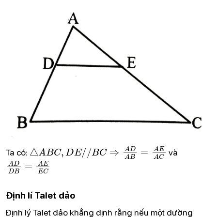
△
A
B
C
,
D
E
/
/
B
C
⇒
A
D
A
B
=
A
E
A
C
Ta có:
và
A
D
D
B
=
A
E
E
C
Định lí Talet đảo
Định lý Talet đảo khẳng định rằng nếu một đường