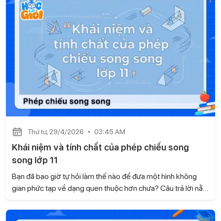
Gia sư Học là Giỏi sẽ giúp con hệ thống kiến thức một cách
bài bản, từ đó áp dụng hiệu quả vào từng dạng bài cụ thể.
Thứ tư, 29/4/2026
03:45 AM
Khái niệm và tính chất của phép chiếu song
song lớp 11
Bạn đã bao giờ tự hỏi làm thế nào để đưa một hình không
gian phức tạp về dạng quen thuộc hơn chưa? Câu trả lời nằm
ở phép chiếu song song - một nội dung quan trọng trong
chương trình Toán 11. Khi nắm vững phần kiến thức này, bạn