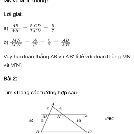
MN và M'N' không?
Lời giải:
A
B
A
'
B
'
=
5
.
C
D
7
.
C
D
=
5
7
a)
M
N
M
'
N
'
=
55
77
=
5
7
=
A
B
A
'
B
'
b)
Vậy hai đoạn thẳng AB và A'B' tỉ lệ với đoạn thẳng MN
và M'N'.
Bài 2:
Tìm x trong các trường hợp sau: