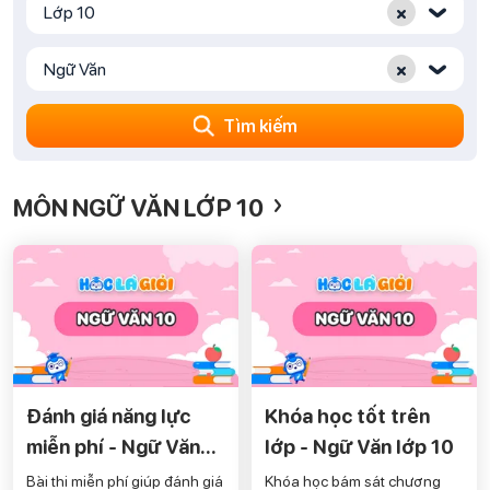
×
Lớp 10
‹
×
Ngữ Văn
‹
Tìm kiếm
›
MÔN NGỮ VĂN LỚP 10
Đánh giá năng lực
Khóa học tốt trên
miễn phí - Ngữ Văn
lớp - Ngữ Văn lớp 10
lớp 10
Bài thi miễn phí giúp đánh giá
Khóa học bám sát chương