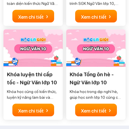
toàn diện kiến thức Ngữ Văn
trình SGK Ngữ Văn lớp 10,
của học sinh lớp 10, xây
kiểm tra và đánh giá tiến bộ
›
›
dựng lộ trình học tập cá nhân
học sinh xuyên suốt quá trình
Xem chi tiết
Xem chi tiết
hóa.
học.
Khóa luyện thi cấp
Khóa Tổng ôn hè -
tốc - Ngữ Văn lớp 10
Ngữ Văn lớp 10
Khóa học củng cố kiến thức,
Khóa học trong dịp nghỉ hè,
luyện kỹ năng làm bài và
giúp học sinh lớp 10 củng cố
chiến lược thi, giúp học sinh
và bù đắp kiến thức Ngữ Văn
›
›
lớp 10 tự tin đạt điểm cao
đã học để sẵn sàng cho năm
Xem chi tiết
Xem chi tiết
môn Ngữ Văn.
học mới.