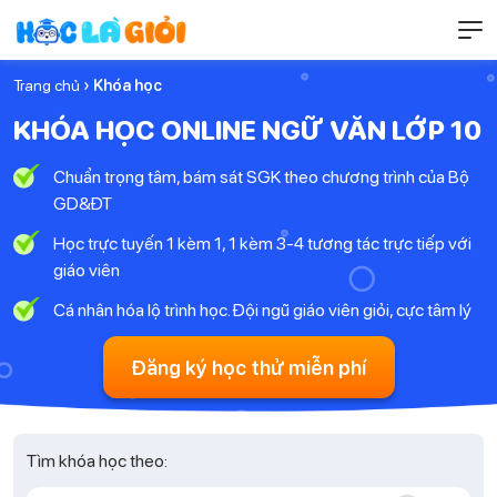
Trang chủ
› Khóa học
KHÓA HỌC ONLINE NGỮ VĂN LỚP 10
Chuẩn trọng tâm, bám sát SGK theo chương trình của Bộ
GD&ĐT
Học trực tuyến 1 kèm 1, 1 kèm 3-4 tương tác trực tiếp với
giáo viên
Cá nhân hóa lộ trình học. Đội ngũ giáo viên giỏi, cực tâm lý
Đăng ký học thử miễn phí
Tìm khóa học theo: