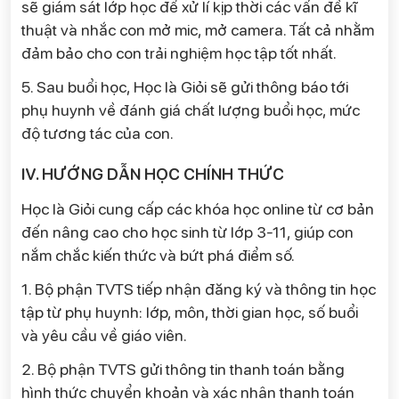
sẽ giám sát lớp học để xử lí kịp thời các vấn đề kĩ
thuật và nhắc con mở mic, mở camera. Tất cả nhằm
đảm bảo cho con trải nghiệm học tập tốt nhất.
5. Sau buổi học, Học là Giỏi sẽ gửi thông báo tới
phụ huynh về đánh giá chất lượng buổi học, mức
độ tương tác của con.
IV. HƯỚNG DẪN HỌC CHÍNH THỨC
Học là Giỏi cung cấp các khóa học online từ cơ bản
đến nâng cao cho học sinh từ lớp 3-11, giúp con
nắm chắc kiến thức và bứt phá điểm số.
1. Bộ phận TVTS tiếp nhận đăng ký và thông tin học
tập từ phụ huynh: lớp, môn, thời gian học, số buổi
và yêu cầu về giáo viên.
2. Bộ phận TVTS gửi thông tin thanh toán bằng
hình thức chuyển khoản và xác nhận thanh toán