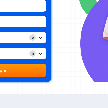
×
‹
×
‹
phí