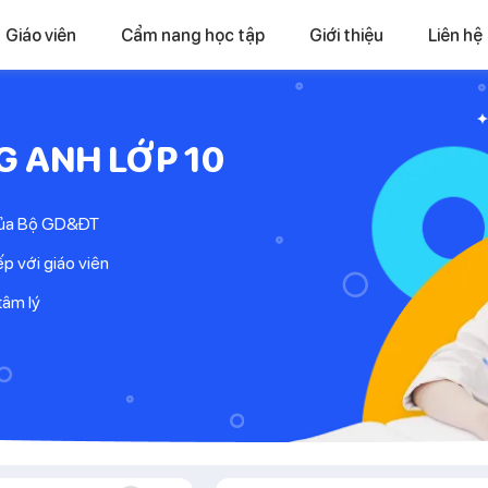
Giáo viên
Cẩm nang học tập
Giới thiệu
Liên hệ
G ANH LỚP 10
 của Bộ GD&ĐT
ếp với giáo viên
tâm lý