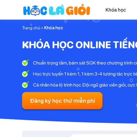
Khóa học
Trang chủ
› Khóa học
KHÓA HỌC ONLINE TIẾN
Chuẩn trọng tâm, bám sát SGK theo chương trình
Học trực tuyến 1 kèm 1, 1 kèm 3-4 tương tác trực ti
Cá nhân hóa lộ trình học. Đội ngũ giáo viên giỏi, cực 
Đăng ký học thử miễn phí