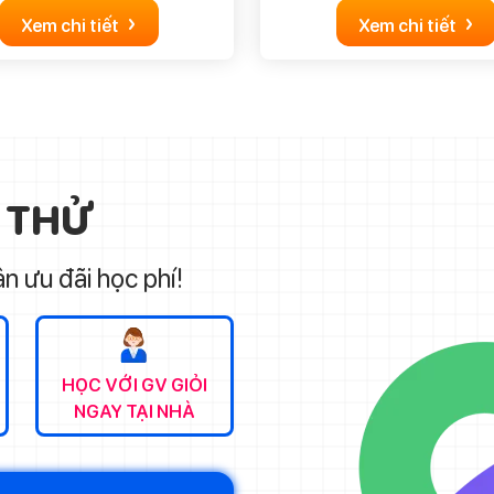
›
›
Xem chi tiết
Xem chi tiết
 THỬ
n ưu đãi học phí!
HỌC VỚI GV GIỎI
NGAY TẠI NHÀ