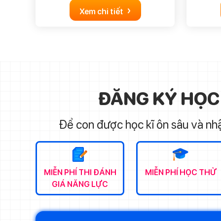
›
Xem chi tiết
ĐĂNG KÝ HỌC
Để con được học kĩ ôn sâu và nhậ
MIỄN PHÍ THI ĐÁNH
MIỄN PHÍ HỌC THỬ
GIÁ NĂNG LỰC