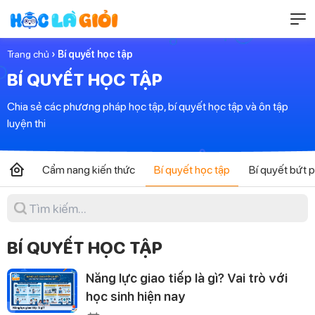
Trang chủ
› Bí quyết học tập
BÍ QUYẾT HỌC TẬP
Chia sẻ các phương pháp học tập, bí quyết học tập và ôn tập
luyện thi
Cẩm nang kiến thức
Bí quyết học tập
Bí quyết bứt 
BÍ QUYẾT HỌC TẬP
Năng lực giao tiếp là gì? Vai trò với
học sinh hiện nay