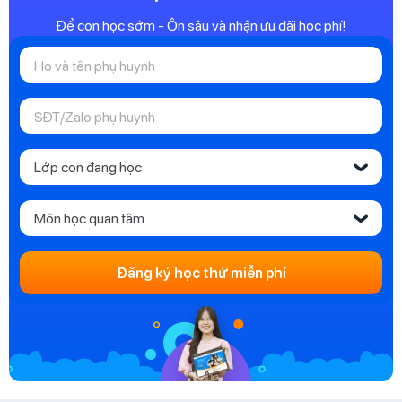
Để con học sớm - Ôn sâu và nhận ưu đãi học phí!
Lớp con đang học
‹
Môn học quan tâm
‹
Đăng ký học thử miễn phí