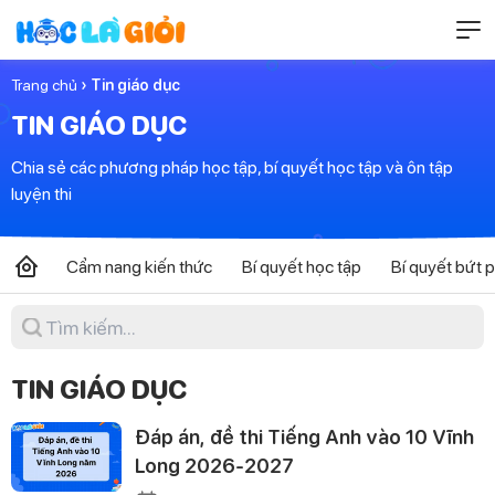
Trang chủ
› Tin giáo dục
TIN GIÁO DỤC
Chia sẻ các phương pháp học tập, bí quyết học tập và ôn tập
luyện thi
Cẩm nang kiến thức
Bí quyết học tập
Bí quyết bứt 
TIN GIÁO DỤC
Đáp án, đề thi Tiếng Anh vào 10 Vĩnh
Long 2026-2027