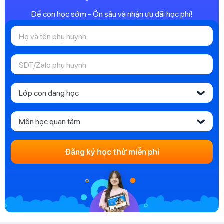
Để con học sớm - Ôn sâu và nhận ưu đãi học phí!
Lớp con đang học
‹
Môn học quan tâm
‹
Đăng ký học thử miễn phí