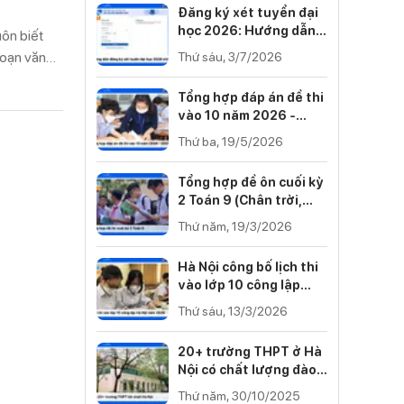
Đăng ký xét tuyển đại
học 2026: Hướng dẫn
uôn biết
từng bước
soạn văn
Thứ sáu, 3/7/2026
Tổng hợp đáp án đề thi
vào 10 năm 2026 -
2027 của 34 tỉnh thành
Thứ ba, 19/5/2026
Tổng hợp đề ôn cuối kỳ
2 Toán 9 (Chân trời,
Cánh diều, Kết nối tri
Thứ năm, 19/3/2026
thức)
Hà Nội công bố lịch thi
vào lớp 10 công lập
năm 2026
Thứ sáu, 13/3/2026
20+ trường THPT ở Hà
Nội có chất lượng đào
tạo tốt nhất 2025
Thứ năm, 30/10/2025