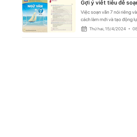
Gợi ý viết tiêu đề so
Việc soạn văn 7 nói riêng v
cách làm mới và tạo động lự
lớp 7 học kì 2 của bộ sách C
Thứ hai, 15/4/2024
0