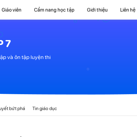
Giáo viên
Cẩm nang học tập
Giới thiệu
Liên hệ
 7
ập và ôn tập luyện thi
uyết bứt phá
Tin giáo dục