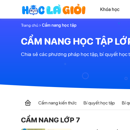
Khóa học
Trang chủ
› Cẩm nang học tập
CẨM NANG HỌC TẬP LỚP
Chia sẻ các phương pháp học tập, bí quyết học t
Cẩm nang kiến thức
Bí quyết học tập
Bí q
CẨM NANG LỚP 7