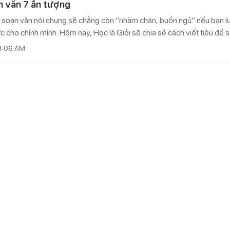
ạn văn 7 ấn tượng
à soạn văn nói chung sẽ chẳng còn “nhàm chán, buồn ngủ” nếu bạn l
c cho chính mình. Hôm nay, Học là Giỏi sẽ chia sẻ cách viết tiêu đề 
hân trời sáng tạo.
8:06 AM