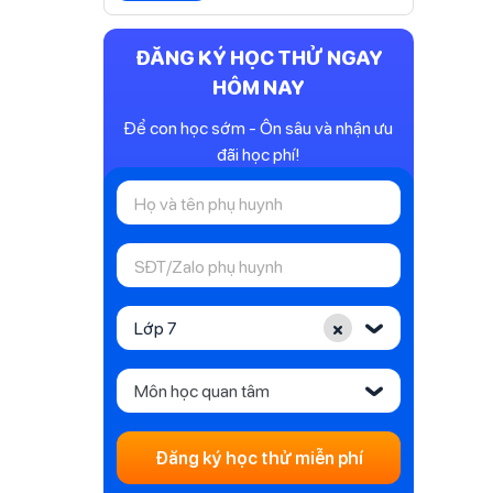
ĐĂNG KÝ HỌC THỬ NGAY
HÔM NAY
Để con học sớm - Ôn sâu và nhận ưu
đãi học phí!
×
Lớp 7
‹
Môn học quan tâm
‹
Đăng ký học thử miễn phí