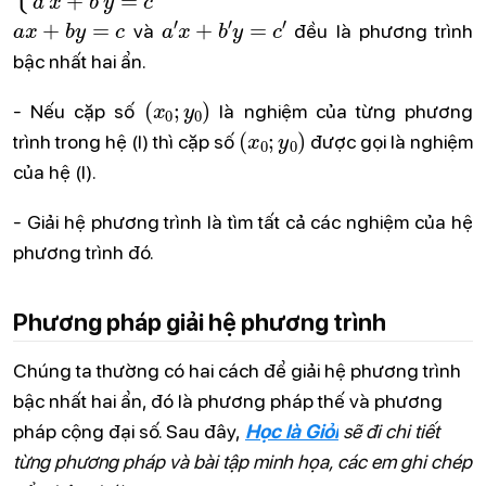
a
x
+
b
y
=
c
a
′
x
+
b
′
y
=
c
′
và
đều là phương trình
bậc nhất hai ẩn.
(
x
0
;
y
0
)
- Nếu cặp số
là nghiệm của từng phương
(
x
0
;
y
0
)
trình trong hệ (I) thì cặp số
được gọi là nghiệm
của hệ (I).
- Giải hệ phương trình là tìm tất cả các nghiệm của hệ
phương trình đó.
Phương pháp giải hệ phương trình
Chúng ta thường có hai cách để giải hệ phương trình
bậc nhất hai ẩn, đó là phương pháp thế và phương
pháp cộng đại số. Sau đây,
Học là Giỏi
sẽ đi chi tiết
từng phương pháp và bài tập minh họa, các em ghi chép