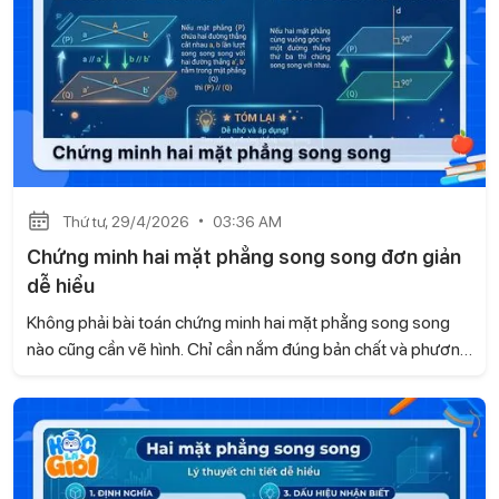
Thứ tư, 29/4/2026
03:36 AM
Chứng minh hai mặt phẳng song song đơn giản
dễ hiểu
Không phải bài toán chứng minh hai mặt phẳng song song
nào cũng cần vẽ hình. Chỉ cần nắm đúng bản chất và phương
pháp, bạn có thể giải nhanh gọn, không cần suy nghĩ phức
tạp. Trong nội dung dưới đây, Gia sư Học là Giỏi sẽ giúp bạn
tiếp cận thông minh để biến dạng toán này trở nên dễ hiểu
và dễ ăn điểm.