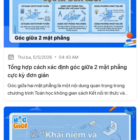
Thứ ba, 5/5/2026
04:43 AM
Tổng hợp cách xác định góc giữa 2 mặt phẳng
cực kỳ đơn giản
Góc giữa hai mặt phẳng là một nội dung quan trọng trong
chương trình Toán học không gian sách Kết nối tri thức và
cuộc sống , thường xuất hiện trong các bài kiểm tra và đề thi.
Tuy nhiên, nhiều học sinh vẫn chưa nắm được phương pháp
giải rõ ràng, dẫn đến việc làm bài thiếu chính xác. Với bài viết,
Gia sư Học là Giỏi sẽ giúp con hệ thống kiến thức một cách
bài bản, từ đó áp dụng hiệu quả vào từng dạng bài cụ thể.