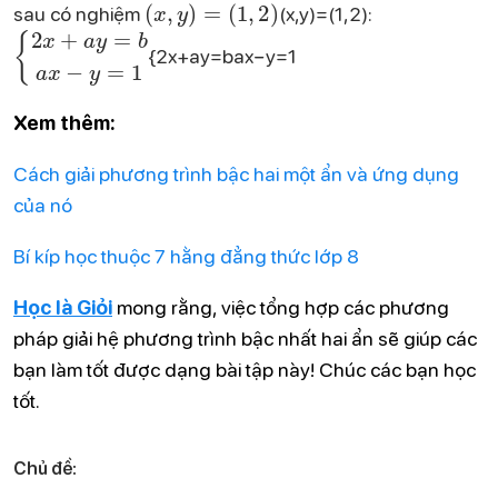
sau có nghiệm
(x,y)=(1,2):
\begin{cases} 2x + ay = b \\ ax - y = 1 \end{cases}
{2x+ay=bax−y=1​
Xem thêm:
Cách giải phương trình bậc hai một ẩn và ứng dụng
của nó
Bí kíp học thuộc 7 hằng đẳng thức lớp 8
Học là Giỏi
mong rằng, việc tổng hợp các phương
pháp giải hệ phương trình bậc nhất hai ẩn sẽ giúp các
bạn làm tốt được dạng bài tập này! Chúc các bạn học
tốt.
Chủ đề: