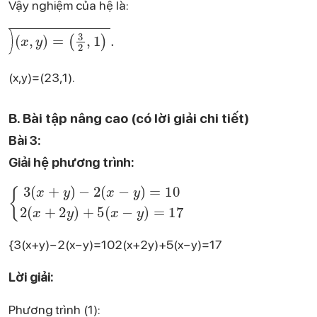
Vậy nghiệm của hệ là:
\boxed{\left(x, y\right) = \left(\frac{3}{2}, 1\right)}.
(x,y)=(23​,1)​.
B. Bài tập nâng cao (có lời giải chi tiết)
Bài 3:
Giải hệ phương trình:
\begin{cases} 3(x + y) - 2(x - y) = 10 \\ 2(x + 2y) + 5(x - y) = 17 \end{cases}
{3(x+y)−2(x−y)=102(x+2y)+5(x−y)=17​
Lời giải:
Phương trình (1):