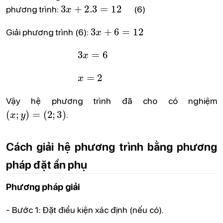
3
x
+
2
.3
=
12
phương trình:
(6)
3
x
+
6
=
12
Giải phương trình (6):
3
x
=
6
x
=
2
Vậy hệ phương trình đã cho có nghiệm
(
x
;
y
)
=
(
2
;
3
)
.
Cách giải hệ phương trình bằng phương
pháp đặt ẩn phụ
Phương pháp giải
- Bước 1: Đặt điều kiện xác định (nếu có).