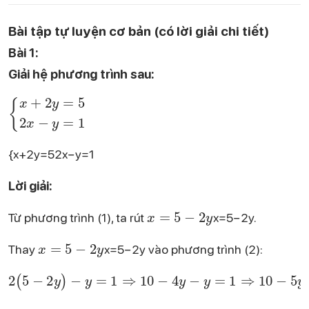
Bài tập tự luyện cơ bản (có lời giải chi tiết)
Bài 1:
Giải hệ phương trình sau:
\begin{cases} x + 2y = 5 \\ 2x - y = 1 \end{cases}
{x+2y=52x−y=1​
Lời giải:
x = 5 - 2y
Từ phương trình (1), ta rút
x=5−2y.
x = 5 - 2y
Thay
x=5−2y vào phương trình (2):
2(5 - 2y) - y = 1 \quad \Rightarrow \quad 10 - 4y - y = 1 \quad \Rightarrow \quad 10 - 5y = 1 \quad \Rightarrow \quad 5y = 9 \quad \Rightarrow \quad y = \frac{9}{5}.