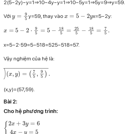
2(5−2y)−y=1⇒10−4y−y=1⇒10−5y=1⇒5y=9⇒y=59​.
y = \frac{9}{5}
x = 5 - 2y
Với
y=59​, thay vào
x=5−2y:
x = 5 - 2\cdot\frac{9}{5} = 5 - \frac{18}{5} = \frac{25}{5} - \frac{18}{5} = \frac{7}{5}.
x=5−2⋅59​=5−518​=525​−518​=57​.
Vậy nghiệm của hệ là:
\boxed{\left(x, y\right) = \left(\frac{7}{5}, \frac{9}{5}\right)}.
(x,y)=(57​,59​)​.
Bài 2:
Cho hệ phương trình:
\begin{cases} 2x + 3y = 6 \\ 4x - y = 5 \end{cases}