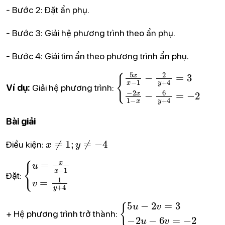
- Bước 2: Đặt ẩn phụ.
- Bước 3: Giải hệ phương trình theo ẩn phụ.
- Bước 4: Giải tìm ẩn theo phương trình ẩn phụ.
{
5
x
x
−
1
−
2
y
+
4
=
3
−
2
x
1
−
x
Ví dụ:
Giải hệ phương trình:
Bài giải
x
≠
1
;
y
≠
−
4
Điều kiện:
{
u
=
x
x
−
1
v
=
1
y
+
4
Đặt:
{
5
u
−
2
v
=
3
−
2
u
−
6
v
=
−
2
+ Hệ phương trình trở thành: