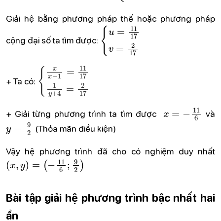
Giải hệ bằng phương pháp thế hoặc phương pháp
{
u
=
11
17
v
=
2
17
cộng đại số ta tìm được:
\begin{cases} \frac{x}{x-1} = \frac{11}{17} \\ \frac{1}{y+4} = \frac{2}{17} \end{cases}
+ Ta có:
x
=
−
11
6
+ Giải từng phương trình ta tìm được
và
y
=
9
2
(Thỏa mãn điều kiện)
Vậy hệ phương trình đã cho có nghiệm duy nhất
(
x
,
y
)
=
(
−
11
6
;
9
2
)
Bài tập giải hệ phương trình
bậc nhất hai
ẩn