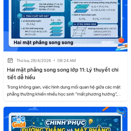
Thứ ba, 28/4/2026
08:24 AM
Hai mặt phẳng song song lớp 11: Lý thuyết chi
tiết dễ hiểu
Trong không gian, việc hình dung mối quan hệ giữa các mặt
phẳng thường khiến nhiều học sinh “mất phương hướng”,
đặc biệt khi gặp bài toán liên quan đến song song. Dựa theo
kiến thức sách Kết nối tri thức và cuộc sống, Gia sư Học là
Giỏi mang đến cho bạn một cách tiếp cận mới mẻ, giúp bạn
hiểu rõ bản chất của hai mặt phẳng song song thay, từ đó
học nhanh hơn và vận dụng chính xác hơn trong từng dạng