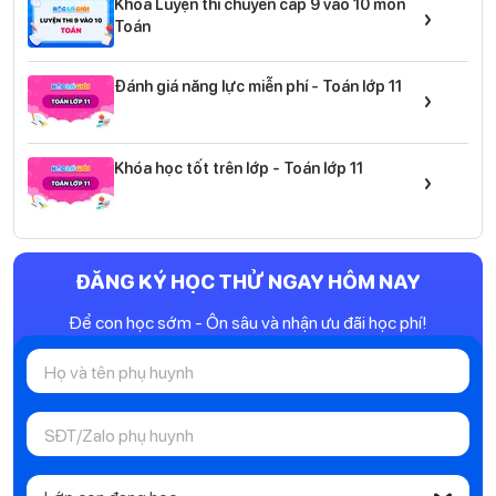
Khóa Luyện thi chuyển cấp 9 vào 10 môn
›
Toán
Đánh giá năng lực miễn phí - Toán lớp 11
›
Khóa học tốt trên lớp - Toán lớp 11
›
ĐĂNG KÝ HỌC THỬ NGAY HÔM NAY
Để con học sớm - Ôn sâu và nhận ưu đãi học phí!