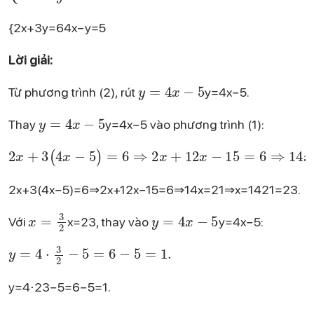
{2x+3y=64x−y=5​
Lời giải:
y = 4x - 5
Từ phương trình (2), rút
y=4x−5.
y = 4x - 5
Thay
y=4x−5 vào phương trình (1):
2x + 3(4x - 5) = 6 \quad \Rightarrow \quad 2x + 12x - 15 = 6 \quad \Rightarrow \quad 14x = 21 \quad \Rightarrow \quad x = \frac{21}{14} = \frac{3}{2}.
2x+3(4x−5)=6⇒2x+12x−15=6⇒14x=21⇒x=1421​=23​.
x = \frac{3}{2}
y = 4x - 5
Với
x=23​, thay vào
y=4x−5:
y = 4\cdot\frac{3}{2} - 5 = 6 - 5 = 1.
y=4⋅23​−5=6−5=1.