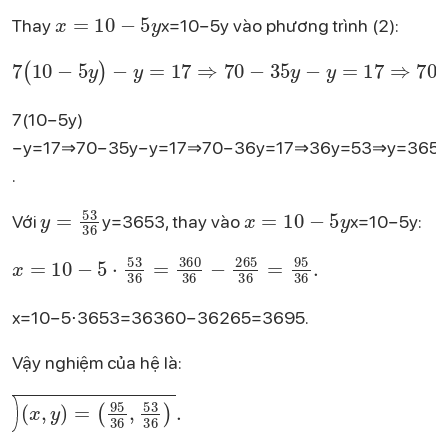
x = 10 - 5y
Thay
x=10−5y vào phương trình (2):
7(10 - 5y) - y = 17 \quad \Rightarrow \quad 70 - 35y - y = 17 \quad \Rightarrow \quad 70 - 36y = 17 \quad \Rightarrow \quad 36y = 53 \quad \Rightarrow \quad y = \frac{53}{36}.
7(10−5y)
−y=17⇒70−35y−y=17⇒70−36y=17⇒36y=53⇒y=3653
.
y = \frac{53}{36}
x = 10 - 5y
Với
y=3653​, thay vào
x=10−5y:
x = 10 - 5\cdot\frac{53}{36} = \frac{360}{36} - \frac{265}{36} = \frac{95}{36}.
x=10−5⋅3653​=36360​−36265​=3695​.
Vậy nghiệm của hệ là:
\boxed{\left(x, y\right) = \left(\frac{95}{36}, \frac{53}{36}\right)}.