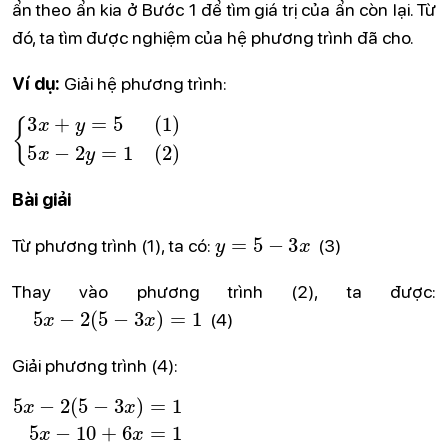
ẩn theo ẩn kia ở Bước 1 để tìm giá trị của ẩn còn lại. Từ
đó, ta tìm được nghiệm của hệ phương trình đã cho.
Ví dụ:
Giải hệ phương trình:
{
3
x
+
y
=
5
(
1
)
5
x
−
2
y
=
1
(
2
)
Bài giải
y
=
5
−
3
x
Từ phương trình (1), ta có:
(3)
Thay vào phương trình (2), ta được:
5
x
−
2
(
5
−
3
x
)
=
1
(4)
Giải phương trình (4):
5
x
−
2
(
5
−
3
x
)
=
1
5
x
−
10
+
6
x
=
1
11
x
=
11
x
=
1
.