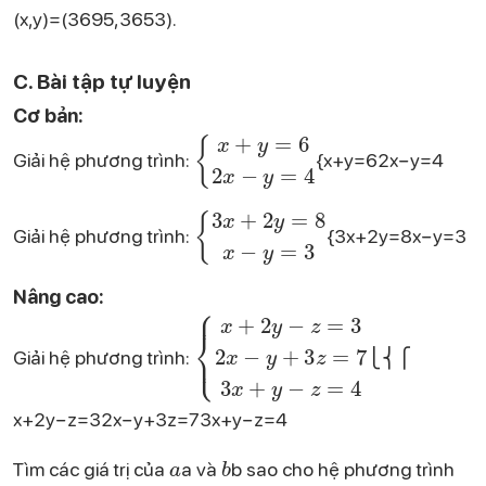
(x,y)=(3695​,3653​)​.
C. Bài tập tự luyện
Cơ bản:
\begin{cases} x + y = 6 \\ 2x - y = 4 \end{cases}
Giải hệ phương trình:
{x+y=62x−y=4​
\begin{cases} 3x + 2y = 8 \\ x - y = 3 \end{cases}
Giải hệ phương trình:
{3x+2y=8x−y=3​
Nâng cao:
\begin{cases} x + 2y - z = 3 \\ 2x - y + 3z = 7 \\ 3x + y - z = 4 \end{cases}
Giải hệ phương trình:
⎩⎨⎧​
x+2y−z=32x−y+3z=73x+y−z=4​
a
b
Tìm các giá trị của
a và
b sao cho hệ phương trình
(x, y) = (1, 2)