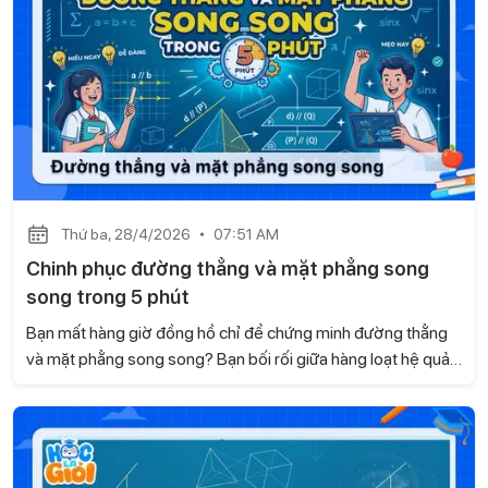
bài.
Thứ ba, 28/4/2026
07:51 AM
Chinh phục đường thẳng và mặt phẳng song
song trong 5 phút
Bạn mất hàng giờ đồng hồ chỉ để chứng minh đường thẳng
và mặt phẳng song song? Bạn bối rối giữa hàng loạt hệ quả
và định lý về giao tuyến? Trong bài viết này, Gia sư Học là
Giỏi sẽ cùng bạn tối ưu hóa kiến thức, mẹo nhận diện và
hướng dẫn chi tiết cách xử lý bài tập liên quan.