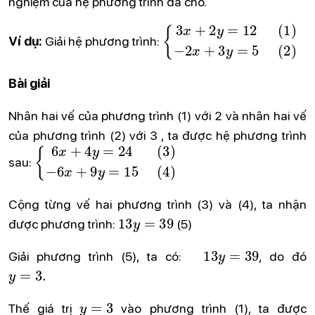
nghiệm của hệ phương trình đã cho.
{
3
x
+
2
y
=
12
(
1
)
−
2
x
+
3
y
=
5
Ví dụ:
Giải hệ phương trình:
Bài giải
Nhân hai vế của phương trình (1) với 2 và nhân hai vế
của phương trình (2) với 3 , ta được hệ phương trình
{
6
x
+
4
y
=
24
(
3
)
−
6
x
+
9
y
=
15
(4)
sau:
Cộng từng vế hai phương trình (3) và (4), ta nhận
13
y
=
39
được phương trình:
(5)
13
y
=
39
Giải phương trình (5), ta có:
, do đó
y
=
3.
y
=
3
Thế giá trị
vào phương trình (1), ta được