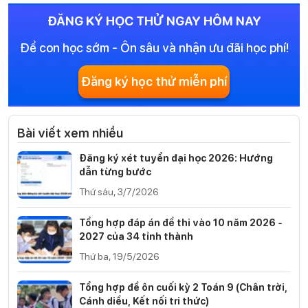
ĐĂNG KÝ HỌC THỬ NGAY HÔM NAY
Để con học sớm - Ôn sâu và nhận ưu đãi học phí!
Đăng ký học thử miễn phí
Bài viết xem nhiều
Đăng ký xét tuyển đại học 2026: Hướng
dẫn từng bước
Thứ sáu, 3/7/2026
Tổng hợp đáp án đề thi vào 10 năm 2026 -
2027 của 34 tỉnh thành
Thứ ba, 19/5/2026
Tổng hợp đề ôn cuối kỳ 2 Toán 9 (Chân trời,
Cánh diều, Kết nối tri thức)