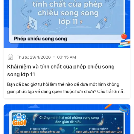
Thứ tư, 29/4/2026
03:45 AM
Khái niệm và tính chất của phép chiếu song
song lớp 11
Bạn đã bao giờ tự hỏi làm thế nào để đưa một hình không
gian phức tạp về dạng quen thuộc hơn chưa? Câu trả lời nằm
ở phép chiếu song song - một nội dung quan trọng trong
chương trình Toán 11. Khi nắm vững phần kiến thức này, bạn
sẽ xử lý bài tập nhanh và chính xác hơn. Hãy cùng Gia sư
Học là Giỏi tìm hiểu khái niệm và các tính chất cơ bản ngay
sau đây.