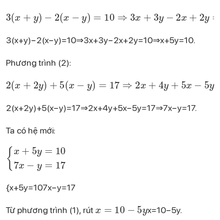
3(x + y) - 2(x - y) = 10 \quad \Rightarrow \quad 3x + 3y - 2x + 2y = 10 \quad \Rightarrow \quad x + 5y = 10.
3(x+y)−2(x−y)=10⇒3x+3y−2x+2y=10⇒x+5y=10.
Phương trình (2):
2(x + 2y) + 5(x - y) = 17 \quad \Rightarrow \quad 2x + 4y + 5x - 5y = 17 \quad \Rightarrow \quad 7x - y = 17.
2(x+2y)+5(x−y)=17⇒2x+4y+5x−5y=17⇒7x−y=17.
Ta có hệ mới:
\begin{cases} x + 5y = 10 \\ 7x - y = 17 \end{cases}
{x+5y=107x−y=17​
x = 10 - 5y
Từ phương trình (1), rút
x=10−5y.