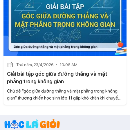
Thứ năm, 23/4/2026
10:06 AM
Giải bài tập góc giữa đường thẳng và mặt
phẳng trong không gian
Chủ đề “góc giữa đường thẳng và mặt phẳng trong không
gian” thường khiến học sinh lớp 11 gặp khó khăn khi chuyển
từ hình học phẳng sang hình học không gian. Bài viết này, hãy
cùng Gia sư Học là Giỏi hệ thống lại cách làm và các bước
giải giúp bạn tiếp cận dạng toán này một cách hiệu quả nhé!