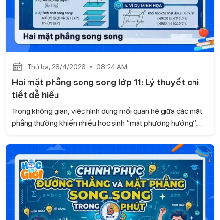
Thứ ba, 28/4/2026
08:24 AM
Hai mặt phẳng song song lớp 11: Lý thuyết chi
tiết dễ hiểu
Trong không gian, việc hình dung mối quan hệ giữa các mặt
phẳng thường khiến nhiều học sinh “mất phương hướng”,
đặc biệt khi gặp bài toán liên quan đến song song. Dựa theo
kiến thức sách Kết nối tri thức và cuộc sống, Gia sư Học là
Giỏi mang đến cho bạn một cách tiếp cận mới mẻ, giúp bạn
hiểu rõ bản chất của hai mặt phẳng song song thay, từ đó
học nhanh hơn và vận dụng chính xác hơn trong từng dạng
bài.