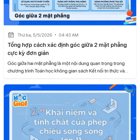
Thứ ba, 5/5/2026
04:43 AM
Tổng hợp cách xác định góc giữa 2 mặt phẳng
cực kỳ đơn giản
Góc giữa hai mặt phẳng là một nội dung quan trọng trong
chương trình Toán học không gian sách Kết nối tri thức và
cuộc sống , thường xuất hiện trong các bài kiểm tra và đề thi.
Tuy nhiên, nhiều học sinh vẫn chưa nắm được phương pháp
giải rõ ràng, dẫn đến việc làm bài thiếu chính xác. Với bài viết,
Gia sư Học là Giỏi sẽ giúp con hệ thống kiến thức một cách
bài bản, từ đó áp dụng hiệu quả vào từng dạng bài cụ thể.