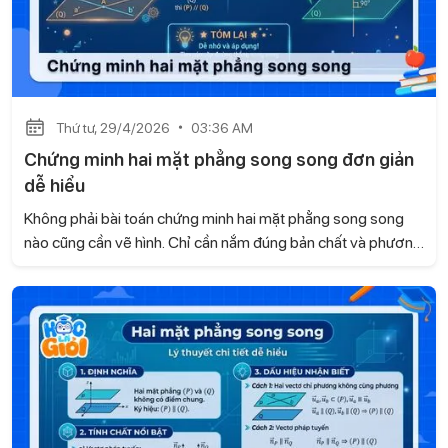
Thứ tư, 29/4/2026
03:36 AM
Chứng minh hai mặt phẳng song song đơn giản
dễ hiểu
Không phải bài toán chứng minh hai mặt phẳng song song
nào cũng cần vẽ hình. Chỉ cần nắm đúng bản chất và phương
pháp, bạn có thể giải nhanh gọn, không cần suy nghĩ phức
tạp. Trong nội dung dưới đây, Gia sư Học là Giỏi sẽ giúp bạn
tiếp cận thông minh để biến dạng toán này trở nên dễ hiểu
và dễ ăn điểm.