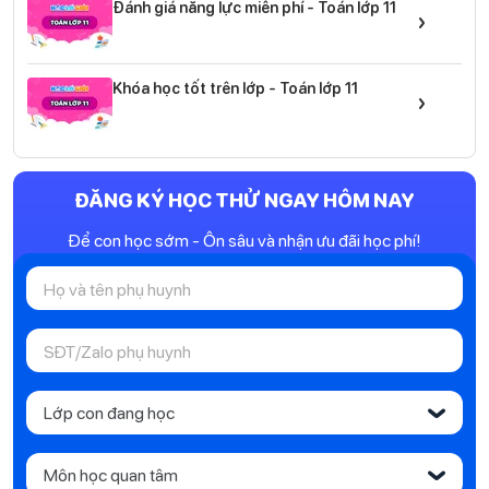
Đánh giá năng lực miễn phí - Toán lớp 11
›
Khóa học tốt trên lớp - Toán lớp 11
›
ĐĂNG KÝ HỌC THỬ NGAY HÔM NAY
Để con học sớm - Ôn sâu và nhận ưu đãi học phí!
Lớp con đang học
‹
Môn học quan tâm
‹