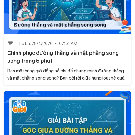
Thứ ba, 28/4/2026
07:51 AM
Chinh phục đường thẳng và mặt phẳng song
song trong 5 phút
Bạn mất hàng giờ đồng hồ chỉ để chứng minh đường thẳng
và mặt phẳng song song? Bạn bối rối giữa hàng loạt hệ quả
và định lý về giao tuyến? Trong bài viết này, Gia sư Học là
Giỏi sẽ cùng bạn tối ưu hóa kiến thức, mẹo nhận diện và
hướng dẫn chi tiết cách xử lý bài tập liên quan.