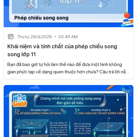
Thứ tư, 29/4/2026
03:45 AM
Khái niệm và tính chất của phép chiếu song
song lớp 11
Bạn đã bao giờ tự hỏi làm thế nào để đưa một hình không
gian phức tạp về dạng quen thuộc hơn chưa? Câu trả lời nằm
ở phép chiếu song song - một nội dung quan trọng trong
chương trình Toán 11. Khi nắm vững phần kiến thức này, bạn
sẽ xử lý bài tập nhanh và chính xác hơn. Hãy cùng Gia sư
Học là Giỏi tìm hiểu khái niệm và các tính chất cơ bản ngay
sau đây.