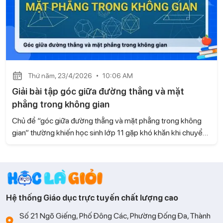
Thứ năm, 23/4/2026
10:06 AM
Giải bài tập góc giữa đường thẳng và mặt
phẳng trong không gian
Chủ đề “góc giữa đường thẳng và mặt phẳng trong không
gian” thường khiến học sinh lớp 11 gặp khó khăn khi chuyển
từ hình học phẳng sang hình học không gian. Bài viết này, hãy
cùng Gia sư Học là Giỏi hệ thống lại cách làm và các bước
giải giúp bạn tiếp cận dạng toán này một cách hiệu quả nhé!
Hệ thống Giáo dục trực tuyến chất lượng cao
Số 21 Ngõ Giếng, Phố Đông Các, Phường Đống Đa, Thành