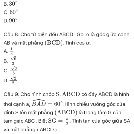
B.
60
∘
C.
90
∘
D.
α
Câu 8: Cho tứ diện đều ABCD . Gọi
là góc giữa cạnh
(
BCD
)
cos
α
AB và mặt phẳng
. Tính
.
1
3
A.
6
3
B.
3
5
C.
2
2
D.
S
.
ABCD
Câu 9: Cho hình chóp
có đáy ABCD là hình
B
A
D
^
=
60
∘
thoi cạnh a,
. Hình chiếu vuông góc của
(
ABCD
)
đỉnh S lên mặt phẳng
là trọng tâm G của
SG
=
a
2
tam giác ABC . Biết
. Tính tan của góc giữa SA
và mặt phẳng ( ABCD ).