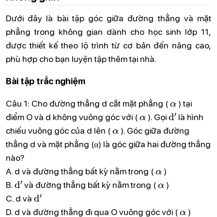
Dưới đây là bài tập góc giữa đường thẳng và mặt
phẳng trong không gian dành cho học sinh lớp 11,
được thiết kế theo lộ trình từ cơ bản đến nâng cao,
phù hợp cho bạn luyện tập thêm tại nhà.
Bài tập trắc nghiệm
α
Câu 1: Cho đường thẳng d cắt mặt phẳng (
) tại
α
d
′
điểm O và d không vuông góc với (
). Gọi
là hình
α
chiếu vuông góc của d lên (
). Góc giữa đường
thẳng d và mặt phẳng (α) là góc giữa hai đường thẳng
nào?
α
A. d và đường thẳng bất kỳ nằm trong (
)
d
′
α
B.
và đường thẳng bất kỳ nằm trong (
)
d
′
C. d và
α
D. d và đường thẳng đi qua O vuông góc với (
)