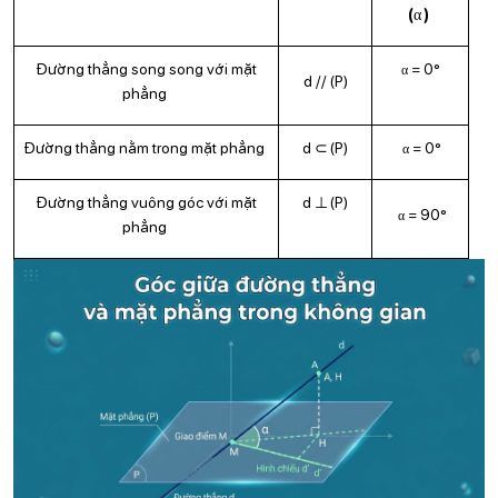
α
(
)
α
Đường thẳng song song với mặt
= 0°
α
d // (P)
phẳng
⊂
α
Đường thẳng nằm trong mặt phẳng
d
(P)
= 0°
α
⊥
Đường thẳng vuông góc với mặt
d
(P)
α
= 90°
α
phẳng