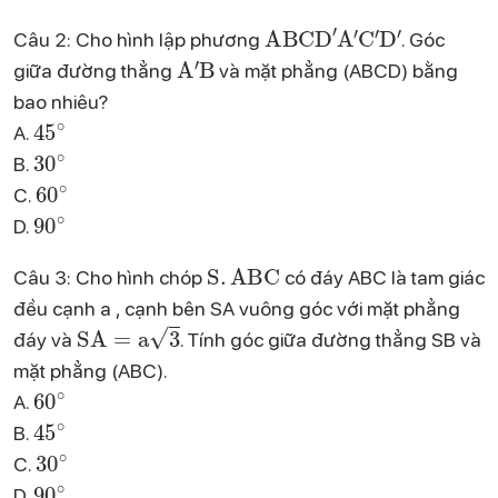
ABCD
′
A
′
C
′
D
′
Câu 2: Cho hình lập phương
. Góc
A
′
B
giữa đường thẳng
và mặt phẳng (ABCD) bằng
bao nhiêu?
45
∘
A.
30
∘
B.
60
∘
C.
90
∘
D.
S
.
ABC
Câu 3: Cho hình chóp
có đáy ABC là tam giác
đều cạnh a , cạnh bên SA vuông góc với mặt phẳng
SA
=
a
3
đáy và
. Tính góc giữa đường thẳng SB và
mặt phẳng (ABC).
60
∘
A.
45
∘
B.
30
∘
C.
90
∘
D.