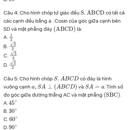
S
.
ABCD
Câu 4: Cho hình chóp tứ giác đều
có tất cả
các cạnh đều bằng a . Cosin của góc giữa cạnh bên
(
ABCD
)
SD và mặt phẳng đáy
là:
1
2
A.
3
2
B.
3
3
C.
2
2
D.
S
.
A
B
C
D
Câu 5: Cho hình chóp
có đáy là hình
a
,
S
A
⊥
(
A
B
C
D
)
S
A
=
a
vuông cạnh
và
. Tính số
(
SBC
)
đo góc giữa đường thẳng AC và mặt phẳng
.
45
∘
A.
30
∘
B.
60
∘
C.
90
∘
D.