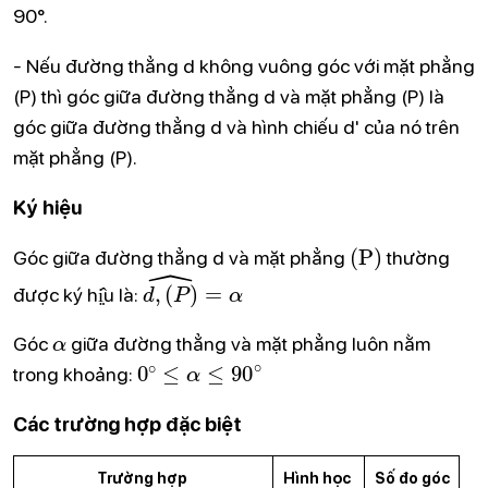
90°.
- Nếu đường thẳng d không vuông góc với mặt phẳng
(P) thì góc giữa đường thẳng d và mặt phẳng (P) là
góc giữa đường thẳng d và hình chiếu d' của nó trên
mặt phẳng (P).
Ký hiệu
(
P
)
Góc giữa đường thẳng d và mặt phẳng
thường
d
,
(
P
)
^
=
α
được ký hị̣̂u là:
α
Góc
giữa đường thẳng và mặt phẳng luôn nằm
0
∘
≤
α
≤
90
∘
trong khoảng:
Các trường hợp đặc biệt
Trường hợp
Hình học
Số đo góc