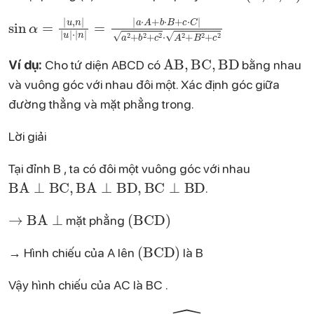
\sin \alpha=\frac{|u, n|}{|u| \cdot|n|}=\frac{|a \cdot A+b \cdot B+c \cdot C|}{\sqrt{a^2+b^2+c^2} \cdot \sqrt{A^2+B^2+c^2}}
AB
,
BC
,
BD
Ví dụ:
Cho tứ diện ABCD có
bằng nhau
và vuông góc với nhau đôi một. Xác định góc giữa
đường thẳng và mặt phẳng trong.
Lời giải
Tại đỉnh B , ta có đôi một vuông góc với nhau
BA
⊥
BC
,
BA
⊥
BD
,
BC
⊥
BD
.
→
BA
⊥
(
BCD
)
mặt phẳng
(
BCD
)
→ Hình chiếu của A lên
là B
Vậy hình chiếu của AC là BC .
(
BCD
)
A
C
B
^