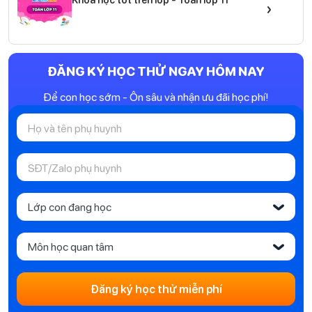
›
ĐĂNG KÝ HỌC THỬ NGAY HÔM NAY
Để con học sớm - Ôn sâu và nhận ưu đãi học phí!
Lớp con đang học
‹
Môn học quan tâm
‹
Đăng ký học thử miễn phí