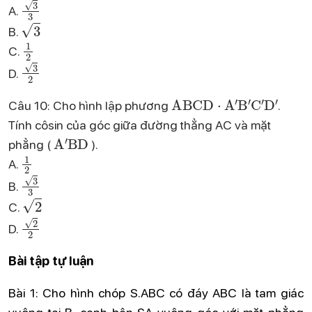
3
3
A.
3
B.
1
2
C.
3
2
D.
ABCD
⋅
A
′
B
′
C
′
D
′
Câu 10: Cho hình lập phương
.
Tính côsin của góc giữa đường thẳng AC và mặt
A
′
BD
phẳng (
).
1
2
A.
3
3
B.
2
C.
2
2
D.
Bài tập tự luận
Bài 1: Cho hình chóp S.ABC có đáy ABC là tam giác