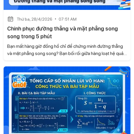
Thứ ba, 28/4/2026
07:51 AM
Chinh phục đường thẳng và mặt phẳng song
song trong 5 phút
Bạn mất hàng giờ đồng hồ chỉ để chứng minh đường thẳng
và mặt phẳng song song? Bạn bối rối giữa hàng loạt hệ quả
và định lý về giao tuyến? Trong bài viết này, Gia sư Học là
Giỏi sẽ cùng bạn tối ưu hóa kiến thức, mẹo nhận diện và
hướng dẫn chi tiết cách xử lý bài tập liên quan.