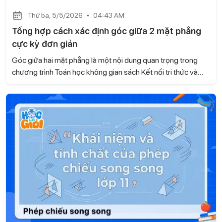
Thứ ba, 5/5/2026
04:43 AM
Tổng hợp cách xác định góc giữa 2 mặt phẳng
cực kỳ đơn giản
Góc giữa hai mặt phẳng là một nội dung quan trọng trong
chương trình Toán học không gian sách Kết nối tri thức và
cuộc sống , thường xuất hiện trong các bài kiểm tra và đề thi.
Tuy nhiên, nhiều học sinh vẫn chưa nắm được phương pháp
giải rõ ràng, dẫn đến việc làm bài thiếu chính xác. Với bài viết,
Gia sư Học là Giỏi sẽ giúp con hệ thống kiến thức một cách
bài bản, từ đó áp dụng hiệu quả vào từng dạng bài cụ thể.