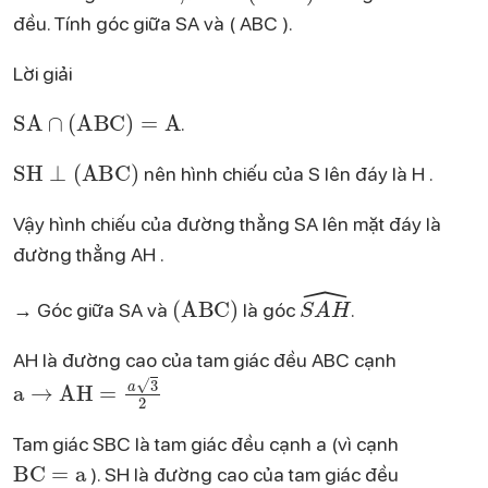
đều. Tính góc giữa SA và ( ABC ).
Lời giải
SA
∩
(
ABC
)
=
A
.
SH
⊥
(
ABC
)
nên hình chiếu của S lên đáy là H .
Vậy hình chiếu của đường thẳng SA lên mặt đáy là
đường thẳng AH .
(
ABC
)
S
A
H
^
→ Góc giữa SA và
là góc
.
AH là đường cao của tam giác đều ABC cạnh
a
→
AH
=
a
3
2
Tam giác SBC là tam giác đều cạnh a (vì cạnh
BC
=
a
). SH là đường cao của tam giác đều