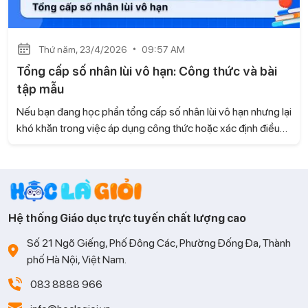
Thứ năm, 23/4/2026
09:57 AM
Tổng cấp số nhân lùi vô hạn: Công thức và bài
tập mẫu
Nếu bạn đang học phần tổng cấp số nhân lùi vô hạn nhưng lại
khó khăn trong việc áp dụng công thức hoặc xác định điều
kiện. Thì trong bài viết này, Gia sư Học là Giỏi sẽ giúp bạn hệ
thống lại lý thuyết theo chuẩn kiến thức sách Kết nối tri thức
và cuộc sống và hướng dẫn chi tiết cách giải các dạng bài
tập hay gặp.
Hệ thống Giáo dục trực tuyến chất lượng cao
Số 21 Ngõ Giếng, Phố Đông Các, Phường Đống Đa, Thành
phố Hà Nội, Việt Nam.
083 8888 966