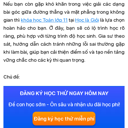
Nếu bạn còn gặp khó khăn trong việc giải các dạng
bài góc giữa đường thẳng và mặt phẳng trong không
gian thì
khóa học Toán lớp 11
tại
Học là Giỏi
là lựa chọn
hoàn hảo cho bạn. Ở đây, bạn sẽ có lộ trình học rõ
ràng, phù hợp với từng trình độ học sinh. Gia sư theo
sát, hướng dẫn cách tránh những lỗi sai thường gặp
khi làm bài, giúp bạn cải thiện điểm số và tạo nền tảng
vững chắc cho các kỳ thi quan trọng.
Chủ đề:
ĐĂNG KÝ HỌC THỬ NGAY HÔM NAY
Để con học sớm - Ôn sâu và nhận ưu đãi học phí!
Đăng ký học thử miễn phí