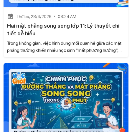
Thứ ba, 28/4/2026
08:24 AM
Hai mặt phẳng song song lớp 11: Lý thuyết chi
tiết dễ hiểu
Trong không gian, việc hình dung mối quan hệ giữa các mặt
phẳng thường khiến nhiều học sinh “mất phương hướng”,
đặc biệt khi gặp bài toán liên quan đến song song. Dựa theo
kiến thức sách Kết nối tri thức và cuộc sống, Gia sư Học là
Giỏi mang đến cho bạn một cách tiếp cận mới mẻ, giúp bạn
hiểu rõ bản chất của hai mặt phẳng song song thay, từ đó
học nhanh hơn và vận dụng chính xác hơn trong từng dạng
bài.