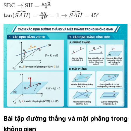
SBC
→
SH
=
a
3
2
tan
(
S
A
H
^
)
=
S
H
A
H
=
1
→
S
A
H
^
=
45
∘
Bài tập đường thẳng và mặt phẳng trong
không gian