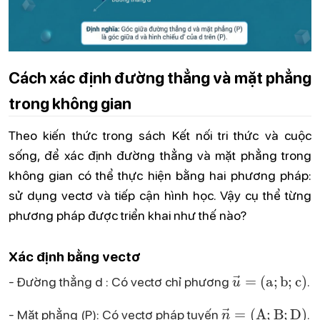
Cách xác định đường thẳng và mặt phẳng
trong không gian
Theo kiến thức trong sách Kết nối tri thức và cuộc
sống, để xác định đường thẳng và mặt phẳng trong
không gian có thể thực hiện bằng hai phương pháp:
sử dụng vectơ và tiếp cận hình học. Vậy cụ thể từng
phương pháp được triển khai như thế nào?
Xác định bằng vectơ
u
→
=
(
a
;
b
;
c
)
- Đường thẳng d : Có vectơ chỉ phương
.
n
→
=
(
A
;
B
;
D
)
- Mặt phẳng (P): Có vectơ pháp tuyến
.