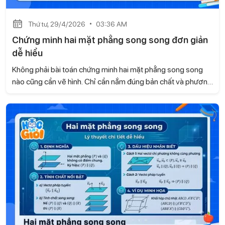
Thứ tư, 29/4/2026
03:36 AM
Chứng minh hai mặt phẳng song song đơn giản
dễ hiểu
Không phải bài toán chứng minh hai mặt phẳng song song
nào cũng cần vẽ hình. Chỉ cần nắm đúng bản chất và phương
pháp, bạn có thể giải nhanh gọn, không cần suy nghĩ phức
tạp. Trong nội dung dưới đây, Gia sư Học là Giỏi sẽ giúp bạn
tiếp cận thông minh để biến dạng toán này trở nên dễ hiểu
và dễ ăn điểm.