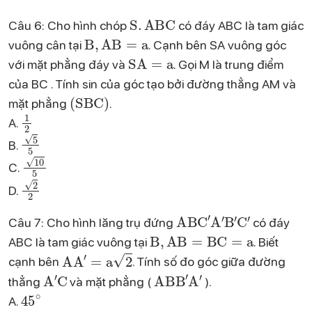
S
.
ABC
Câu 6: Cho hình chóp
có đáy ABC là tam giác
B
,
AB
=
a
vuông cân tại
. Cạnh bên SA vuông góc
SA
=
a
với mặt phẳng đáy và
. Gọi M là trung điểm
của BC . Tính sin của góc tạo bởi đường thẳng AM và
(
SBC
)
mặt phẳng
.
1
2
A.
5
5
B.
10
5
C.
2
2
D.
ABC
′
A
′
B
′
C
′
Câu 7: Cho hình lăng trụ đứng
có đáy
B
,
AB
=
BC
=
a
ABC là tam giác vuông tại
. Biết
AA
′
=
a
2
cạnh bên
. Tính số đo góc giữa đường
A
′
C
ABB
′
A
′
thẳng
và mặt phẳng (
).
45
∘
A.
30
∘