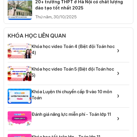
20+ trường THPT ở Hà Nội có chất lượng
đào tạo tốt nhất 2025
Thứ năm, 30/10/2025
KHÓA HỌC LIÊN QUAN
Khóa học video Toán 4 (Biệt đội Toán hoc
›
4)
Khóa học video Toán 5 (Biệt đội Toán hoc
›
5)
Khóa Luyện thi chuyển cấp 9 vào 10 môn
›
Toán
Đánh giá năng lực miễn phí - Toán lớp 11
›
Khóa học tốt trên lớp - Toán lớp 11