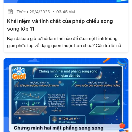
Thứ tư, 29/4/2026
03:45 AM
Khái niệm và tính chất của phép chiếu song
song lớp 11
Bạn đã bao giờ tự hỏi làm thế nào để đưa một hình không
gian phức tạp về dạng quen thuộc hơn chưa? Câu trả lời nằm
ở phép chiếu song song - một nội dung quan trọng trong
chương trình Toán 11. Khi nắm vững phần kiến thức này, bạn
sẽ xử lý bài tập nhanh và chính xác hơn. Hãy cùng Gia sư
Học là Giỏi tìm hiểu khái niệm và các tính chất cơ bản ngay
sau đây.