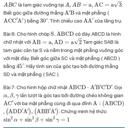
A
B
C
A
,
A
B
=
a
,
AC
=
a
3
là tam giác vuông tại
.
A
′
B
Biết góc giữa đường thẳng
và mặt phẳng (
ACC
′
A
′
30
∘
AA
′
) bằng
. Tính chiều cao
của lăng trụ.
S
.
ABCD
Bài 6: Cho hình chóp
có đáy ABCD là hình
AB
=
a
,
AD
=
a
2
chữ nhật với
Tam giác SAB là
tam giác cân tại S và nằm trong mặt phẳng vuông góc
với mặt đáy. Biết góc giữa SC và mặt phẳng ( ABCD )
45
∘
bằng
. Hãy tính sin của góc tạo bởi đường thẳng
SD và mặt phẳng ( SAC ).
ABCD
⋅
A
′
B
′
C
′
D
′
Bài 7: Cho hình hộp chữ nhật
. Gọi
α
,
β
,
γ
lần lượt là góc tạo bởi đường chéo không gian
AC
′
A
(
ABCD
:
)
với ba mặt phẳng cùng đi qua đỉnh
(
ADD
′
A
′
)
,
(
ABB
′
A
′
)
,
. Chứng minh hệ thức:
sin
2
α
+
sin
2
β
+
sin
2
γ
=
1