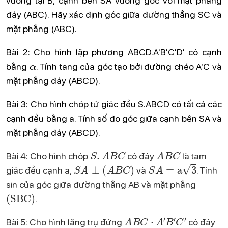
vuông tại B, cạnh bên SA vuông góc với mặt phẳng
đáy (ABC). Hãy xác định góc giữa đường thẳng SC và
mặt phẳng (ABC).
Bài 2: Cho hình lập phương ABCD.A'B'C'D' có cạnh
α
bằng
. Tính tang của góc tạo bởi đường chéo A'C và
mặt phẳng đáy (ABCD).
Bài 3: Cho hình chóp tứ giác đều S.ABCD có tất cả các
cạnh đều bằng a. Tính số đo góc giữa cạnh bên SA và
mặt phẳng đáy (ABCD).
S
.
A
B
C
A
B
C
Bài 4: Cho hình chóp
có đáy
là tam
S
A
⊥
(
A
B
C
)
S
A
=
a
3
giác đều cạnh a,
và
. Tính
sin của góc giữa đường thẳng AB và mặt phẳng
(
SBC
)
.
A
B
C
⋅
A
′
B
′
C
′
Bài 5: Cho hình lăng trụ đứng
có đáy