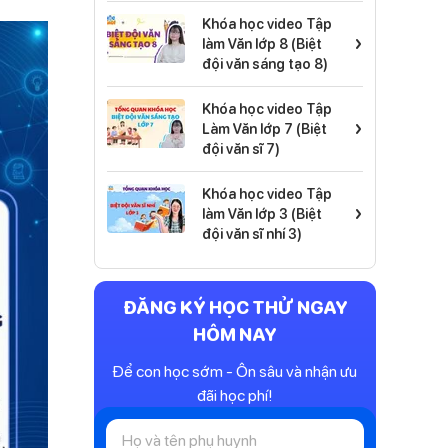
Khóa học video Tập
›
làm Văn lớp 8 (Biệt
đội văn sáng tạo 8)
Khóa học video Tập
›
Làm Văn lớp 7 (Biệt
đội văn sĩ 7)
Khóa học video Tập
›
làm Văn lớp 3 (Biệt
đội văn sĩ nhí 3)
ĐĂNG KÝ HỌC THỬ NGAY
HÔM NAY
Để con học sớm - Ôn sâu và nhận ưu
đãi học phí!