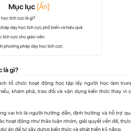
Mục lục
[Ẩn]
học tích cực là gì?
pháp dạy học tích cực phổ biến và hiệu quả
c tích cực cho giáo viên
ành phương pháp dạy học tích cực
 là gì?
ch tổ chức hoạt động học tập lấy người học làm trun
iểu, khám phá, trao đổi và vận dụng kiến thức thay vì ch
g vai trò là người hướng dẫn, định hướng và hỗ trợ quá
ác hoạt động như thảo luận nhóm, giải quyết vấn đề, thực
dự án để tự xây dựng kiến thức và phát triển kỹ năng.