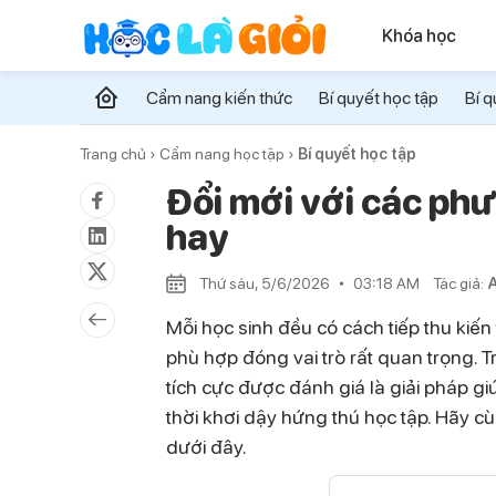
Khóa học
Cẩm nang kiến thức
Bí quyết học tập
Bí q
Trang chủ ›
Cẩm nang học tập ›
Bí quyết học tập
Đổi mới với các ph
hay
Thứ sáu, 5/6/2026
03:18 AM
Tác giả:
A
Mỗi học sinh đều có cách tiếp thu kiế
phù hợp đóng vai trò rất quan trọng.
tích cực được đánh giá là giải pháp g
thời khơi dậy hứng thú học tập. Hãy cùn
dưới đây.