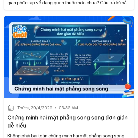
gian phức tạp về dạng quen thuộc hơn chưa? Câu trả lời nằm
ở phép chiếu song song - một nội dung quan trọng trong
chương trình Toán 11. Khi nắm vững phần kiến thức này, bạn
sẽ xử lý bài tập nhanh và chính xác hơn. Hãy cùng Gia sư
Học là Giỏi tìm hiểu khái niệm và các tính chất cơ bản ngay
sau đây.
Thứ tư, 29/4/2026
03:36 AM
Chứng minh hai mặt phẳng song song đơn giản
dễ hiểu
Không phải bài toán chứng minh hai mặt phẳng song song