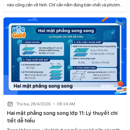
nào cũng cần vẽ hình. Chỉ cần nắm đúng bản chất và phương
pháp, bạn có thể giải nhanh gọn, không cần suy nghĩ phức
tạp. Trong nội dung dưới đây, Gia sư Học là Giỏi sẽ giúp bạn
tiếp cận thông minh để biến dạng toán này trở nên dễ hiểu
và dễ ăn điểm.
Thứ ba, 28/4/2026
08:24 AM
Hai mặt phẳng song song lớp 11: Lý thuyết chi
tiết dễ hiểu
Trong không gian, việc hình dung mối quan hệ giữa các mặt