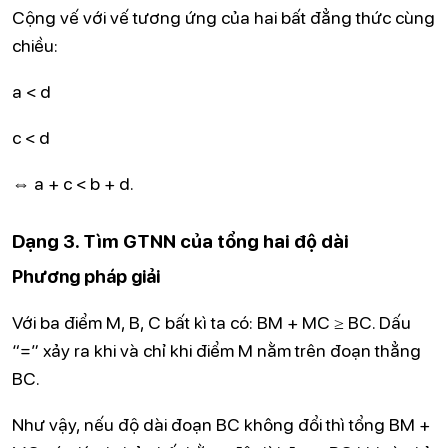
Cộng vế với vế tương ứng của hai bất đẳng thức cùng
chiều:
a < d
c < d
⇔ a + c < b + d.
Dạng 3. Tìm GTNN của tổng hai độ dài
Phương pháp giải
Với ba điểm M, B, C bất kì ta có: BM + MC ≥ BC. Dấu
“=” xảy ra khi và chỉ khi điểm M nằm trên đoạn thẳng
BC.
Như vậy, nếu độ dài đoạn BC không đổi thì tổng BM +