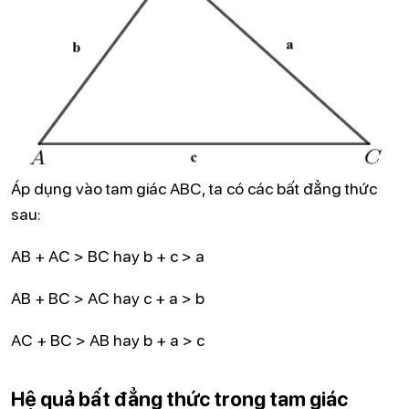
Áp dụng vào tam giác ABC, ta có các bất đẳng thức
sau:
AB + AC > BC hay b + c > a
AB + BC > AC hay c + a > b
AC + BC > AB hay b + a > c
Hệ quả bất đẳng thức trong tam giác