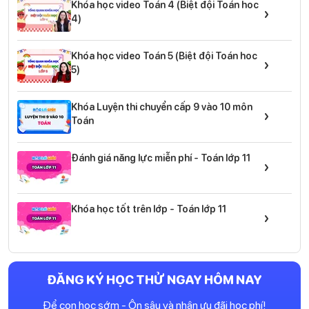
Khóa học video Toán 4 (Biệt đội Toán hoc
›
4)
Khóa học video Toán 5 (Biệt đội Toán hoc
›
5)
Khóa Luyện thi chuyển cấp 9 vào 10 môn
›
Toán
Đánh giá năng lực miễn phí - Toán lớp 11
›
Khóa học tốt trên lớp - Toán lớp 11
›
ĐĂNG KÝ HỌC THỬ NGAY HÔM NAY
Để con học sớm - Ôn sâu và nhận ưu đãi học phí!