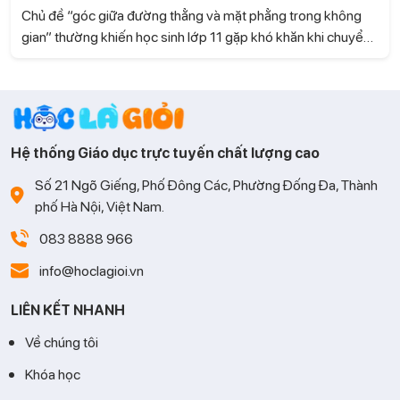
Chủ đề “góc giữa đường thẳng và mặt phẳng trong không
gian” thường khiến học sinh lớp 11 gặp khó khăn khi chuyển
từ hình học phẳng sang hình học không gian. Bài viết này, hãy
cùng Gia sư Học là Giỏi hệ thống lại cách làm và các bước
giải giúp bạn tiếp cận dạng toán này một cách hiệu quả nhé!
Hệ thống Giáo dục trực tuyến chất lượng cao
Số 21 Ngõ Giếng, Phố Đông Các, Phường Đống Đa, Thành
phố Hà Nội, Việt Nam.
083 8888 966
info@hoclagioi.vn
LIÊN KẾT NHANH
Về chúng tôi
Khóa học