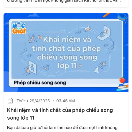
cuộc sống , thường xuất hiện trong các bài kiểm tra và đề thi.
Tuy nhiên, nhiều học sinh vẫn chưa nắm được phương pháp
giải rõ ràng, dẫn đến việc làm bài thiếu chính xác. Với bài viết,
Gia sư Học là Giỏi sẽ giúp con hệ thống kiến thức một cách
bài bản, từ đó áp dụng hiệu quả vào từng dạng bài cụ thể.
Thứ tư, 29/4/2026
03:45 AM
Khái niệm và tính chất của phép chiếu song
song lớp 11
Bạn đã bao giờ tự hỏi làm thế nào để đưa một hình không