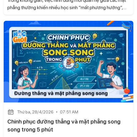
phẳng thường khiến nhiều học sinh “mất phương hướng”,
đặc biệt khi gặp bài toán liên quan đến song song. Dựa theo
kiến thức sách Kết nối tri thức và cuộc sống, Gia sư Học là
Giỏi mang đến cho bạn một cách tiếp cận mới mẻ, giúp bạn
hiểu rõ bản chất của hai mặt phẳng song song thay, từ đó
học nhanh hơn và vận dụng chính xác hơn trong từng dạng
bài.
Thứ ba, 28/4/2026
07:51 AM
Chinh phục đường thẳng và mặt phẳng song
song trong 5 phút