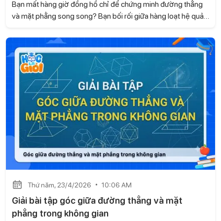
Bạn mất hàng giờ đồng hồ chỉ để chứng minh đường thẳng
và mặt phẳng song song? Bạn bối rối giữa hàng loạt hệ quả
và định lý về giao tuyến? Trong bài viết này, Gia sư Học là
Giỏi sẽ cùng bạn tối ưu hóa kiến thức, mẹo nhận diện và
hướng dẫn chi tiết cách xử lý bài tập liên quan.
Thứ năm, 23/4/2026
10:06 AM
Giải bài tập góc giữa đường thẳng và mặt
phẳng trong không gian