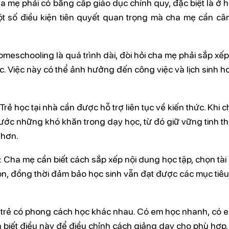
a mẹ phải có bằng cấp giáo dục chính quy, đặc biệt là ở 
một số điều kiện tiên quyết quan trọng mà cha mẹ cần câ
omeschooling là quá trình dài, đòi hỏi cha mẹ phải sắp xếp
 Việc này có thể ảnh hưởng đến công việc và lịch sinh ho
 Trẻ học tại nhà cần được hỗ trợ liên tục về kiến thức. Khi 
trước những khó khăn trong dạy học, từ đó giữ vững tinh t
 hơn.
: Cha mẹ cần biết cách sắp xếp nội dung học tập, chọn tài 
con, đồng thời đảm bảo học sinh vẫn đạt được các mục tiê
 trẻ có phong cách học khác nhau. Có em học nhanh, có 
n biết điều này để điều chỉnh cách giảng dạy cho phù hợp.