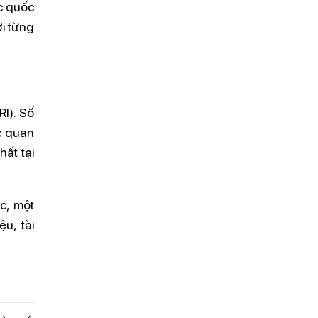
c quốc
i từng
I). Số
c quan
ất tại
c, một
u, tài