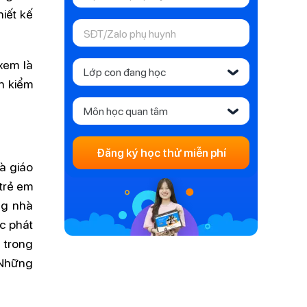
hiết kế
xem là
Lớp con đang học
‹
n kiểm
Môn học quan tâm
‹
Đăng ký học thử miễn phí
à giáo
trẻ em
ng nhà
c phát
 trong
.Những