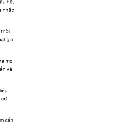
hầu hết
n nhắc
 thời
ạt gia
cha mẹ
hần và
liệu
u cơ
em cần