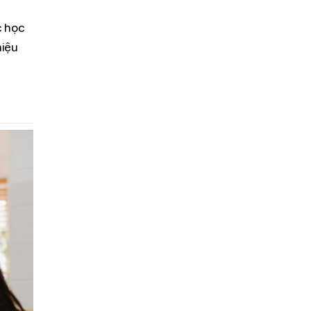
c học
hiệu