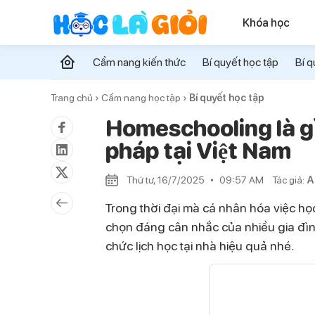
Khóa học
Cẩm nang kiến thức
Bí quyết học tập
Bí q
Trang chủ ›
Cẩm nang học tập ›
Bí quyết học tập
Homeschooling là gì
pháp tại Việt Nam
Thứ tư, 16/7/2025
09:57 AM
Tác giả:
A
Trong thời đại mà cá nhân hóa việc h
chọn đáng cân nhắc của nhiều gia đình.
chức lịch học tại nhà hiệu quả nhé.