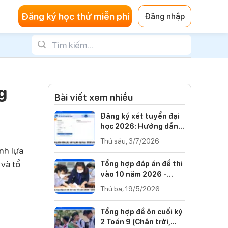
Đăng ký học thử miễn phí
Đăng nhập
g
Bài viết xem nhiều
Đăng ký xét tuyển đại
học 2026: Hướng dẫn
từng bước
Thứ sáu, 3/7/2026
nh lựa
 và tổ
Tổng hợp đáp án đề thi
vào 10 năm 2026 -
2027 của 34 tỉnh thành
Thứ ba, 19/5/2026
Tổng hợp đề ôn cuối kỳ
2 Toán 9 (Chân trời,