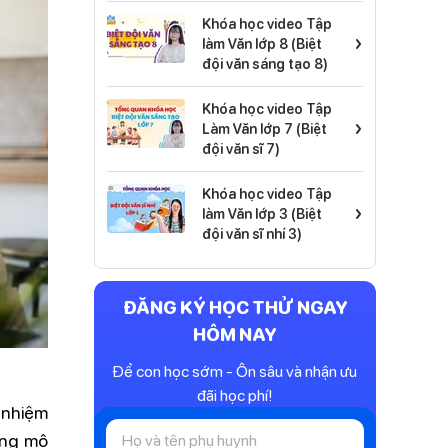
Khóa học video Tập
›
làm Văn lớp 8 (Biệt
đội văn sáng tạo 8)
Khóa học video Tập
›
Làm Văn lớp 7 (Biệt
đội văn sĩ 7)
Khóa học video Tập
›
làm Văn lớp 3 (Biệt
đội văn sĩ nhí 3)
ĐĂNG KÝ HỌC THỬ NGAY
HÔM NAY
Để con học sớm - Ôn sâu và nhận ưu
đãi học phí!
 nhiệm
ong mô