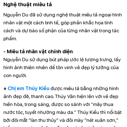
Nghệ thuật miêu tả
Nguyễn Du đã sử dụng nghệ thuật miêu tả ngoại hình
nhân vật một cách tinh tế, góp phần khắc họa tính
cách và dự báo số phận của từng nhân vật trong tác
phẩm.
- Miêu tả nhân vật chính diện
:
Nguyễn Du sử dụng bút pháp ước lệ tượng trưng, lấy
hình ảnh thiên nhiên để tôn vinh vẻ đẹp lý tưởng của
con người.
+
Chị em Thúy Kiều
được miêu tả bằng những hình
ảnh đẹp đẽ, thanh cao. Thúy Vân hiện lên với vẻ đẹp
hiền hòa, trong sáng, được so sánh với “mây thua
nước tóc, tuyết nhường màu da.” Thúy Kiều thì nổi bật
bởi đôi mắt "làn thu thủy" và đôi mày "nét xuân sơn,"