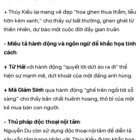
+ Thúy Kiều lại mang vẻ đẹp “hoa ghen thua thắm, liễu
hờn kém xanh,” cho thấy sự bất thường, ghen ghét từ
thiên nhiên, dự báo một cuộc đời đầy gian truân.
- Miêu tả hành động và ngôn ngữ để khắc họa tính
cách
:
+ Từ Hải
với hành động “quyết lời dứt áo ra đi” thể
hiện sự mạnh mẽ, dứt khoát của một đấng anh hùng.
+ Mã Giám Sinh
qua hành động “ghế trên ngồi tót sỗ
sàng” cho thấy bản chất huênh hoang, thô bỉ của một
kẻ mua bán con người.
- Thủ pháp độc thoại nội tâm
:
Nguyễn Du còn sử dụng độc thoại nội tâm để diễn tả
sâu sắc tâm trạng nhân vật. Thúy Kiều được khắc họa