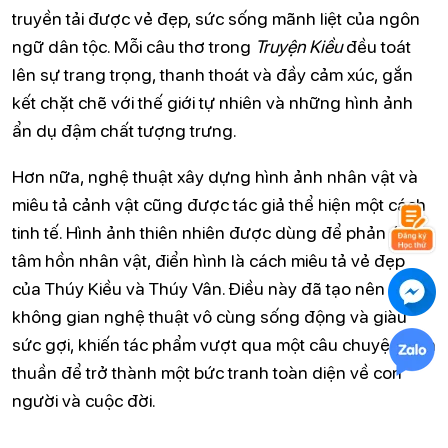
truyền tải được vẻ đẹp, sức sống mãnh liệt của ngôn
ngữ dân tộc. Mỗi câu thơ trong
Truyện Kiều
đều toát
lên sự trang trọng, thanh thoát và đầy cảm xúc, gắn
kết chặt chẽ với thế giới tự nhiên và những hình ảnh
ẩn dụ đậm chất tượng trưng.
Hơn nữa, nghệ thuật xây dựng hình ảnh nhân vật và
miêu tả cảnh vật cũng được tác giả thể hiện một cách
tinh tế. Hình ảnh thiên nhiên được dùng để phản ánh
tâm hồn nhân vật, điển hình là cách miêu tả vẻ đẹp
của Thúy Kiều và Thúy Vân. Điều này đã tạo nên một
không gian nghệ thuật vô cùng sống động và giàu
sức gợi, khiến tác phẩm vượt qua một câu chuyện đơn
thuần để trở thành một bức tranh toàn diện về con
người và cuộc đời.