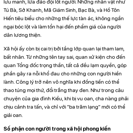
lưu manh, lừa đảo đội lốt người. Những nhân vật như
Tú Bà, Sở Khanh, Mã Giám Sinh, Bạc Bà, và Hồ Tôn
Hiến tiêu biểu cho những thế lực tàn ác, không ngần
ngại bóc lột và làm tổn hại đến phẩm giá của người
dân lương thiện.
Xã hội ấy còn bị cai trị bởi tầng lớp quan lại tham lam,
bất nhân. Từ những tên tay sai, quan xử kiện cho đến
quan Tổng đốc trọng thần, tất cả đều lạm quyền, góp
phần gây ra nỗi khổ đau cho những con người hiền
lành. Công lý trở nên vô nghĩa khi đồng tiền có thể
thao túng mọi thứ, đổi trắng thay đen. Như trong câu
chuyện của gia đình Kiều, khi bị vu oan, cha nàng phải
chịu cảnh tra tấn, và chỉ với "ba trăm lạng" mới có thể
giải oan.
Số phận con người trong xã hội phong kiến