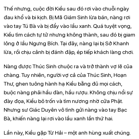
Thế nhưng, cuộc đời Kiều sau đó rơi vào chuỗi ngày
đau khổ và bi kịch. Bị Mã Giám Sinh lừa bán, nàng rơi
vào tay Tú Bà và bị đẩy vào lầu xanh. Quá tuyệt vọng,
Kiều tìm cách tự tử nhưng không thành, sau đó bị giam
lỏng ở lầu Ngưng Bích. Tại đây, nàng lại bị Sở Khanh
lừa, rồi chịu cảnh bị đánh đập, ép tiếp khách làng chơi.
Nàng được Thúc Sinh chuộc ra và trở thành vợ lẽ của
chàng. Tuy nhiên, người vợ cả của Thúc Sinh, Hoạn
Thư, ghen tuông hành hạ Kiều bằng đủ mọi cách,
buộc nàng phải hầu đàn, hầu rượu. Không chịu nổi sự
đày đọa, Kiều bỏ trốn và tìm nương nhờ cửa Phật.
Nhưng sư Giác Duyên vô tình gửi nàng vào tay Bạc
Bà, khiến nàng lại rơi vào lầu xanh lần thứ hai.
Lần này, Kiều gặp Từ Hải – một anh hùng xuất chúng.