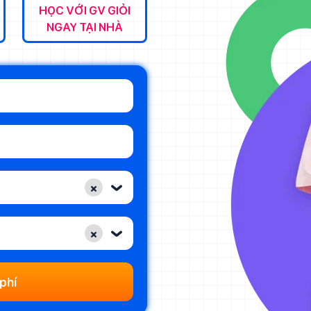
HỌC VỚI GV GIỎI
NGAY TẠI NHÀ
×
‹
×
‹
phí