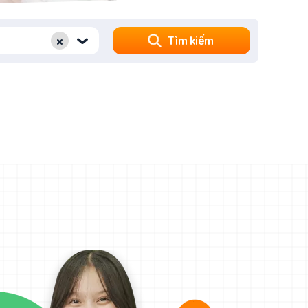
×
Tìm kiếm
‹