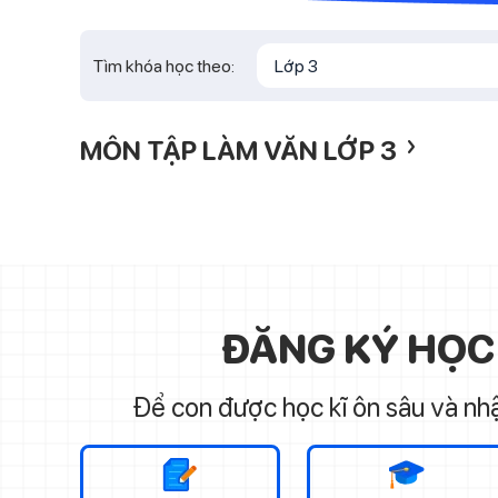
Tìm khóa học theo:
Lớp 3
›
MÔN TẬP LÀM VĂN LỚP 3
ĐĂNG KÝ HỌC
Để con được học kĩ ôn sâu và nhậ