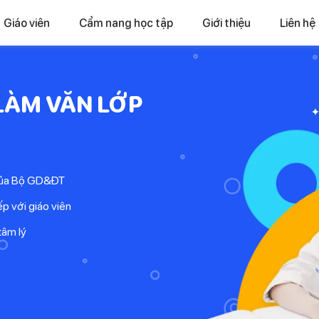
Giáo viên
Cẩm nang học tập
Giới thiệu
Liên hệ
LÀM VĂN LỚP
 của Bộ GD&ĐT
ếp với giáo viên
tâm lý