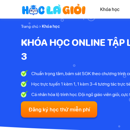
Khóa học
Trang chủ
› Khóa học
KHÓA HỌC ONLINE TẬP 
3
Chuẩn trọng tâm, bám sát SGK theo chương trình
Học trực tuyến 1 kèm 1, 1 kèm 3-4 tương tác trực ti
Cá nhân hóa lộ trình học. Đội ngũ giáo viên giỏi, cực 
Đăng ký học thử miễn phí