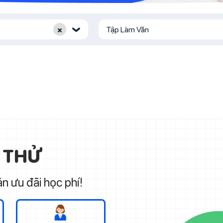
×
Tập Làm Văn
‹
 THỬ
n ưu đãi học phí!