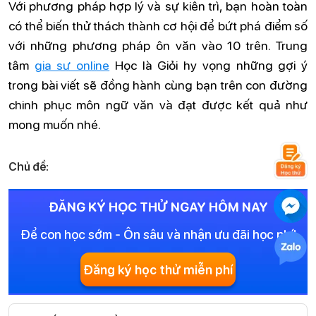
Với phương pháp hợp lý và sự kiên trì, bạn hoàn toàn
có thể biến thử thách thành cơ hội để bứt phá điểm số
với những phương pháp ôn văn vào 10 trên. Trung
tâm
gia sư online
Học là Giỏi hy vọng những gợi ý
trong bài viết sẽ đồng hành cùng bạn trên con đường
chinh phục môn ngữ văn và đạt được kết quả như
mong muốn nhé.
Chủ đề:
ĐĂNG KÝ HỌC THỬ NGAY HÔM NAY
Để con học sớm - Ôn sâu và nhận ưu đãi học phí!
Đăng ký học thử miễn phí