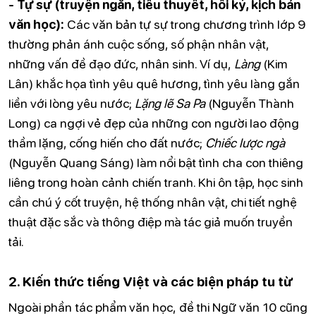
- Tự sự (truyện ngắn, tiểu thuyết, hồi ký, kịch bản
văn học):
Các văn bản tự sự trong chương trình lớp 9
thường phản ánh cuộc sống, số phận nhân vật,
những vấn đề đạo đức, nhân sinh. Ví dụ,
Làng
(Kim
Lân) khắc họa tình yêu quê hương, tình yêu làng gắn
liền với lòng yêu nước;
Lặng lẽ Sa Pa
(Nguyễn Thành
Long) ca ngợi vẻ đẹp của những con người lao động
thầm lặng, cống hiến cho đất nước;
Chiếc lược ngà
(Nguyễn Quang Sáng) làm nổi bật tình cha con thiêng
liêng trong hoàn cảnh chiến tranh. Khi ôn tập, học sinh
cần chú ý cốt truyện, hệ thống nhân vật, chi tiết nghệ
thuật đặc sắc và thông điệp mà tác giả muốn truyền
tải.
2. Kiến thức tiếng Việt và các biện pháp tu từ
Ngoài phần tác phẩm văn học, đề thi Ngữ văn 10 cũng