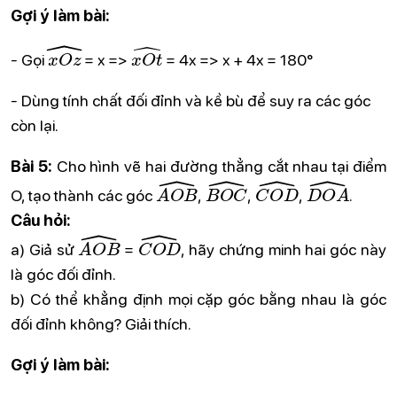
Gợi ý làm bài:
x
O
z
^
x
O
t
^
- Gọi
= x =>
= 4x => x + 4x = 180°
- Dùng tính chất đối đỉnh và kề bù để suy ra các góc
còn lại.
Bài 5:
Cho hình vẽ hai đường thẳng cắt nhau tại điểm
A
O
B
^
B
O
C
^
C
O
D
^
D
O
A
^
O, tạo thành các góc
,
,
,
.
Câu hỏi:
A
O
B
^
C
O
D
^
a) Giả sử
=
, hãy chứng minh hai góc này
là góc đối đỉnh.
b) Có thể khẳng định mọi cặp góc bằng nhau là góc
đối đỉnh không? Giải thích.
Gợi ý làm bài: