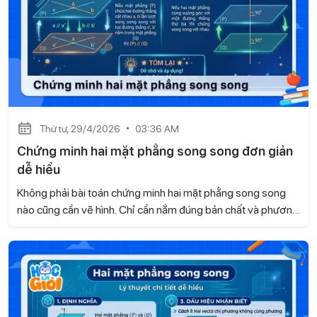
Thứ tư, 29/4/2026
03:36 AM
Chứng minh hai mặt phẳng song song đơn giản
dễ hiểu
Không phải bài toán chứng minh hai mặt phẳng song song
nào cũng cần vẽ hình. Chỉ cần nắm đúng bản chất và phương
pháp, bạn có thể giải nhanh gọn, không cần suy nghĩ phức
tạp. Trong nội dung dưới đây, Gia sư Học là Giỏi sẽ giúp bạn
tiếp cận thông minh để biến dạng toán này trở nên dễ hiểu
và dễ ăn điểm.