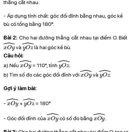
thẳng cắt nhau.
- Áp dụng tính chất: góc đối đỉnh bằng nhau, góc kề
bù có tổng bằng 180°.
Bài 2:
Cho hai đường thẳng cắt nhau tại điểm O. Biết
x
O
y
^
y
O
z
^
và
là hai góc kề bù.
Câu hỏi:
x
O
y
^
y
O
z
^
a) Nếu
= 110°, tính
.
x
O
y
^
y
O
z
^
b) Tìm số đo các góc đối đỉnh với
và
.
Gợi ý làm bài:
x
O
y
^
y
O
z
^
-
+
= 180°
x
O
y
^
x
O
y
^
- Góc đối đỉnh của
có số đo bằng
.
Bài 3:
Cho hai đường thẳng cắt nhau tại điểm O, tạo ra