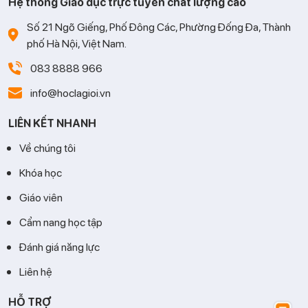
Hệ thống Giáo dục trực tuyến chất lượng cao
Số 21 Ngõ Giếng, Phố Đông Các, Phường Đống Đa, Thành
phố Hà Nội, Việt Nam.
083 8888 966
info@hoclagioi.vn
LIÊN KẾT NHANH
Về chúng tôi
Khóa học
Giáo viên
Cẩm nang học tập
Đánh giá năng lực
Liên hệ
HỖ TRỢ