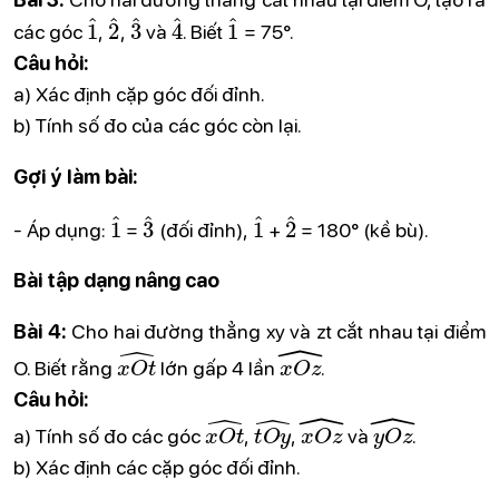
1
^
2
^
3
^
4
^
1
^
các góc
,
,
và
. Biết
= 75°.
Câu hỏi:
a) Xác định cặp góc đối đỉnh.
b) Tính số đo của các góc còn lại.
Gợi ý làm bài:
1
^
3
^
1
^
2
^
- Áp dụng:
=
(đối đỉnh),
+
= 180° (kề bù).
Bài tập dạng nâng cao
Bài 4:
Cho hai đường thẳng xy và zt cắt nhau tại điểm
x
O
t
^
x
O
z
^
O. Biết rằng
lớn gấp 4 lần
.
Câu hỏi:
x
O
t
^
t
O
y
^
x
O
z
^
y
O
z
^
a) Tính số đo các góc
,
,
và
.
b) Xác định các cặp góc đối đỉnh.