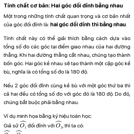
Tính chất cơ bản: Hai góc đối đỉnh bằng nhau
Một trong những tính chất quan trọng và cơ bản nhất
của góc đối đỉnh là:
hai góc đối đỉnh thì bằng nhau
.
Tính chất này có thể giải thích bằng cách dựa vào
tổng số đo các góc tại điểm giao nhau của hai đường
thẳng. Khi hai đường thẳng cắt nhau, chúng tạo thành
bốn góc. Hai góc kề nhau sẽ tạo thành một cặp góc kề
bù, nghĩa là có tổng số đo là 180 độ.
Nếu 2 góc đối đỉnh cùng kề bù với một góc thứ ba thì
cả hai đều có tổng số đo với góc đó là 180 độ. Do đó,
chúng bắt buộc phải bằng nhau.
Ví dụ minh họa bằng ký hiệu toán học:
O
₁
^
O
₃
^
Giả sử
đối đỉnh với
, thì ta có:
O
₁
^
O
₃
^
₁
₃