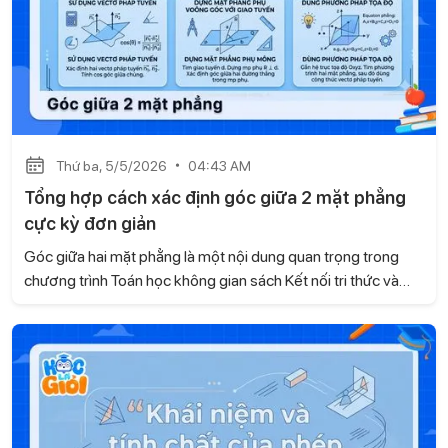
Thứ ba, 5/5/2026
04:43 AM
Tổng hợp cách xác định góc giữa 2 mặt phẳng
cực kỳ đơn giản
Góc giữa hai mặt phẳng là một nội dung quan trọng trong
chương trình Toán học không gian sách Kết nối tri thức và
cuộc sống , thường xuất hiện trong các bài kiểm tra và đề thi.
Tuy nhiên, nhiều học sinh vẫn chưa nắm được phương pháp
giải rõ ràng, dẫn đến việc làm bài thiếu chính xác. Với bài viết,
Gia sư Học là Giỏi sẽ giúp con hệ thống kiến thức một cách
bài bản, từ đó áp dụng hiệu quả vào từng dạng bài cụ thể.