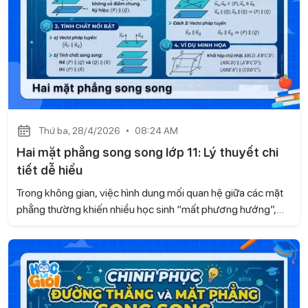
Thứ ba, 28/4/2026
08:24 AM
Hai mặt phẳng song song lớp 11: Lý thuyết chi
tiết dễ hiểu
Trong không gian, việc hình dung mối quan hệ giữa các mặt
phẳng thường khiến nhiều học sinh “mất phương hướng”,
đặc biệt khi gặp bài toán liên quan đến song song. Dựa theo
kiến thức sách Kết nối tri thức và cuộc sống, Gia sư Học là
Giỏi mang đến cho bạn một cách tiếp cận mới mẻ, giúp bạn
hiểu rõ bản chất của hai mặt phẳng song song thay, từ đó
học nhanh hơn và vận dụng chính xác hơn trong từng dạng
bài.