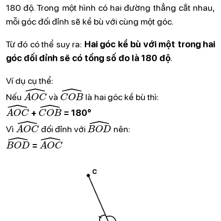
180 độ. Trong một hình có hai đường thẳng cắt nhau,
mỗi góc đối đỉnh sẽ kề bù với cùng một góc.
Từ đó có thể suy ra:
Hai góc kề bù với một trong hai
góc đối đỉnh sẽ có tổng số đo là 180 độ
.
Ví dụ cụ thể:
A
O
C
^
C
O
B
^
Nếu
và
là hai góc kề bù thì:
A
O
C
^
C
O
B
^
+
= 180°
A
O
C
^
B
O
D
^
Vì
đối đỉnh với
nên:
B
O
D
^
A
O
C
^
=