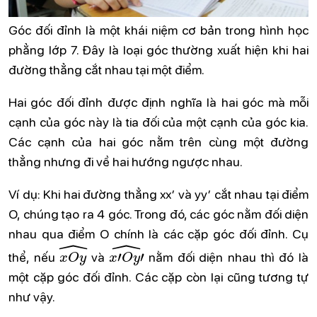
Góc đối đỉnh là một khái niệm cơ bản trong hình học
phẳng lớp 7. Đây là loại góc thường xuất hiện khi hai
đường thẳng cắt nhau tại một điểm.
Hai góc đối đỉnh được định nghĩa là hai góc mà mỗi
cạnh của góc này là tia đối của một cạnh của góc kia.
Các cạnh của hai góc nằm trên cùng một đường
thẳng nhưng đi về hai hướng ngược nhau.
Ví dụ: Khi hai đường thẳng xx′ và yy′ cắt nhau tại điểm
O, chúng tạo ra 4 góc. Trong đó, các góc nằm đối diện
nhau qua điểm O chính là các cặp góc đối đỉnh. Cụ
x
O
y
^
x
′
O
y
′
^
thể, nếu
và
nằm đối diện nhau thì đó là
một cặp góc đối đỉnh. Các cặp còn lại cũng tương tự
như vậy.