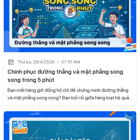
Thứ ba, 28/4/2026
07:51 AM
Chinh phục đường thẳng và mặt phẳng song
song trong 5 phút
Bạn mất hàng giờ đồng hồ chỉ để chứng minh đường thẳng
và mặt phẳng song song? Bạn bối rối giữa hàng loạt hệ quả
và định lý về giao tuyến? Trong bài viết này, Gia sư Học là
Giỏi sẽ cùng bạn tối ưu hóa kiến thức, mẹo nhận diện và
hướng dẫn chi tiết cách xử lý bài tập liên quan.