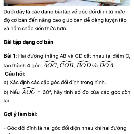
Dưới đây là các dạng bài tập về góc đối đỉnh từ mức
độ cơ bản đến nâng cao giúp bạn dễ dàng luyện tập
và nắm chắc kiến thức hơn.
Bài tập dạng cơ bản
Bài 1:
Hai đường thẳng AB và CD cắt nhau tại điểm O,
A
O
C
^
C
O
B
^
B
O
D
^
D
O
A
^
tạo thành 4 góc:
,
,
và
.
Câu hỏi:
a) Xác định các cặp góc đối đỉnh trong hình.
A
O
C
^
b) Nếu
= 60°, hãy tính số đo của các góc còn
lại.
Gợi ý làm bài:
- Góc đối đỉnh là hai góc đối diện nhau khi hai đường