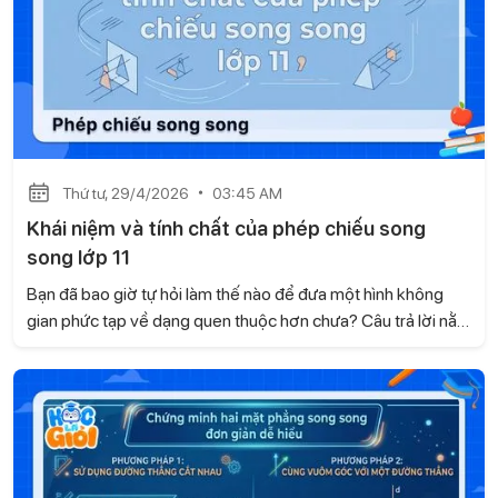
Thứ tư, 29/4/2026
03:45 AM
Khái niệm và tính chất của phép chiếu song
song lớp 11
Bạn đã bao giờ tự hỏi làm thế nào để đưa một hình không
gian phức tạp về dạng quen thuộc hơn chưa? Câu trả lời nằm
ở phép chiếu song song - một nội dung quan trọng trong
chương trình Toán 11. Khi nắm vững phần kiến thức này, bạn
sẽ xử lý bài tập nhanh và chính xác hơn. Hãy cùng Gia sư
Học là Giỏi tìm hiểu khái niệm và các tính chất cơ bản ngay
sau đây.