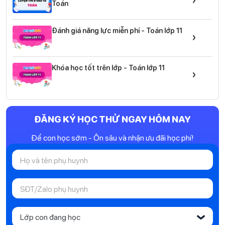
Toán
Đánh giá năng lực miễn phí - Toán lớp 11
›
Khóa học tốt trên lớp - Toán lớp 11
›
ĐĂNG KÝ HỌC THỬ NGAY HÔM NAY
Để con học sớm - Ôn sâu và nhận ưu đãi học phí!
Lớp con đang học
‹