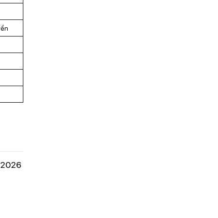
yển
c 2026