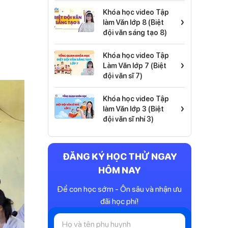
Khóa học video Tập
›
làm Văn lớp 8 (Biệt
đội văn sáng tạo 8)
Khóa học video Tập
›
Làm Văn lớp 7 (Biệt
đội văn sĩ 7)
Khóa học video Tập
›
làm Văn lớp 3 (Biệt
đội văn sĩ nhí 3)
ĐĂNG KÝ HỌC THỬ NGAY
HÔM NAY
Để con học sớm - Ôn sâu và nhận ưu
đãi học phí!