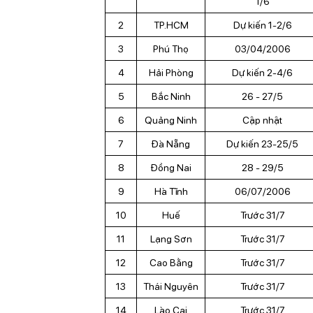
1/6
2
TP.HCM
Dự kiến 1-2/6
3
Phú Thọ
03/04/2006
4
Hải Phòng
Dự kiến 2-4/6
5
Bắc Ninh
26 - 27/5
6
Quảng Ninh
Cập nhật
7
Đà Nẵng
Dự kiến 23-25/5
8
Đồng Nai
28 - 29/5
9
Hà Tĩnh
06/07/2006
10
Huế
Trước 31/7
11
Lạng Sơn
Trước 31/7
12
Cao Bằng
Trước 31/7
13
Thái Nguyên
Trước 31/7
14
Lào Cai
Trước 31/7