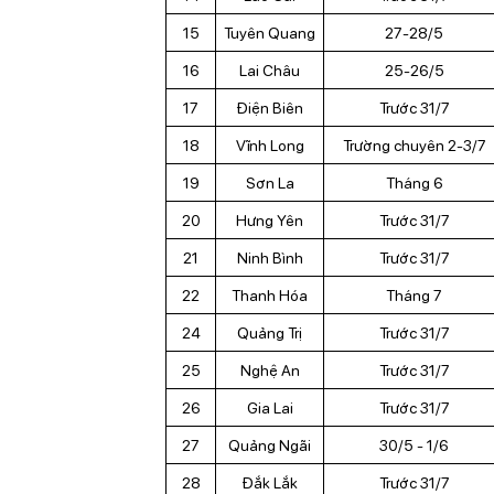
15
Tuyên Quang
27-28/5
16
Lai Châu
25-26/5
17
Điện Biên
Trước 31/7
18
Vĩnh Long
Trường chuyên 2-3/7
19
Sơn La
Tháng 6
20
Hưng Yên
Trước 31/7
21
Ninh Bình
Trước 31/7
22
Thanh Hóa
Tháng 7
24
Quảng Trị
Trước 31/7
25
Nghệ An
Trước 31/7
26
Gia Lai
Trước 31/7
27
Quảng Ngãi
30/5 - 1/6
28
Đắk Lắk
Trước 31/7