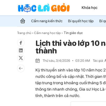
Khóa học
Cẩm nang kiến thức
Bí quyết học tập
Bí q
Trang chủ ›
Cẩm nang học tập ›
Tin giáo dục
Lịch thi vào lớp 10
thành
Thứ sáu, 3/4/2026
03:20 AM
Tác giả:
Kỳ thi tuyển sinh vào lớp 10 năm học
nước công bố và cập nhật. Thời gian 
tập trung trong khoảng cuối tháng 5 
thông tin nhanh chóng, Gia sư Học Là G
tỉnh, thành trên cả nước.