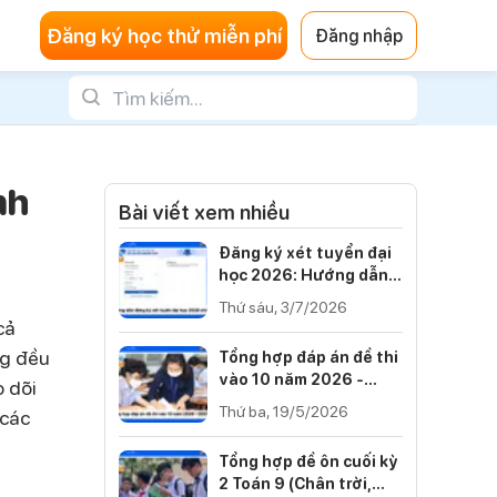
Đăng ký học thử miễn phí
Đăng nhập
nh
Bài viết xem nhiều
Đăng ký xét tuyển đại
học 2026: Hướng dẫn
từng bước
Thứ sáu, 3/7/2026
cả
ng đều
Tổng hợp đáp án đề thi
vào 10 năm 2026 -
 dõi
2027 của 34 tỉnh thành
Thứ ba, 19/5/2026
 các
Tổng hợp đề ôn cuối kỳ
2 Toán 9 (Chân trời,