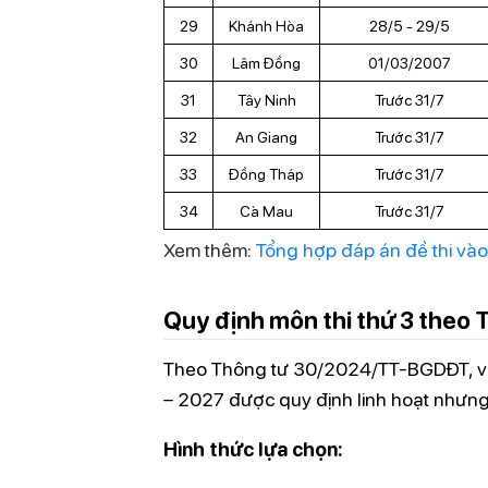
29
Khánh Hòa
28/5 - 29/5
30
Lâm Đồng
01/03/2007
31
Tây Ninh
Trước 31/7
32
An Giang
Trước 31/7
33
Đồng Tháp
Trước 31/7
34
Cà Mau
Trước 31/7
Xem thêm:
Tổng hợp đáp án đề thi và
Quy định môn thi thứ 3 the
Theo Thông tư 30/2024/TT-BGDĐT, việc
– 2027 được quy định linh hoạt nhưng
Hình thức lựa chọn: