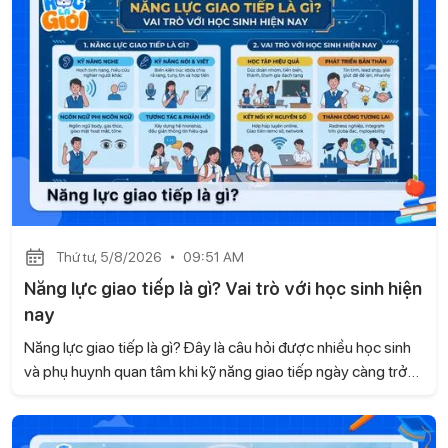
Thứ tư, 5/8/2026
09:51 AM
Năng lực giao tiếp là gì? Vai trò với học sinh hiện
nay
Năng lực giao tiếp là gì? Đây là câu hỏi được nhiều học sinh
và phụ huynh quan tâm khi kỹ năng giao tiếp ngày càng trở
nên quan trọng trong học tập và cuộc sống. Không chỉ giúp
các em tự tin khi trao đổi, giao tiếp còn góp phần xây dựng
các mối quan hệ tốt đẹp và phát triển nhiều kỹ năng cần