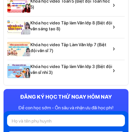
Khóa học video Toán 5 (Biệt đội Toán hoc
›
5)
Khóa học video Tập làm Văn lớp 8 (Biệt đội
›
văn sáng tạo 8)
Khóa học video Tập Làm Văn lớp 7 (Biệt
›
đội văn sĩ 7)
Khóa học video Tập làm Văn lớp 3 (Biệt đội
›
văn sĩ nhí 3)
ĐĂNG KÝ HỌC THỬ NGAY HÔM NAY
Để con học sớm - Ôn sâu và nhận ưu đãi học phí!