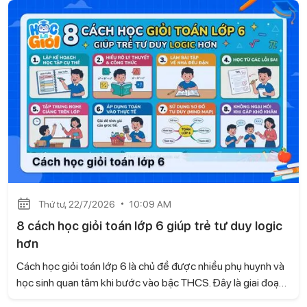
tam giác cân cũng như vận dụng linh hoạt các tính chất hình
học. Hãy cùng Học là Giỏi tìm hiểu cách chứng minh tam giác
cân lớp 7 nhanh và dễ hiểu ngay sau đây.
Thứ tư, 22/7/2026
10:09 AM
8 cách học giỏi toán lớp 6 giúp trẻ tư duy logic
hơn
Cách học giỏi toán lớp 6 là chủ đề được nhiều phụ huynh và
học sinh quan tâm khi bước vào bậc THCS. Đây là giai đoạn
kiến thức Toán có nhiều thay đổi, đòi hỏi trẻ không chỉ ghi