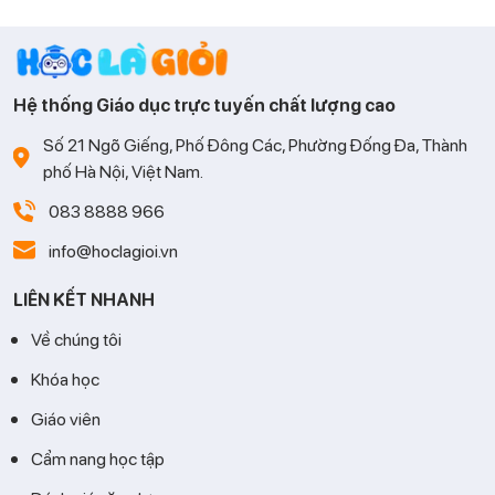
nhớ mà còn phải biết tư duy và vận dụng linh hoạt. Cùng Học
là Giỏi tìm hiểu những phương pháp học hiệu quả giúp con
tiếp thu nhanh và học Toán tự tin hơn.
Hệ thống Giáo dục trực tuyến chất lượng cao
Số 21 Ngõ Giếng, Phố Đông Các, Phường Đống Đa, Thành
phố Hà Nội, Việt Nam.
083 8888 966
info@hoclagioi.vn
LIÊN KẾT NHANH
Về chúng tôi
Khóa học
Giáo viên
Cẩm nang học tập