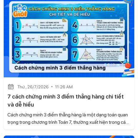
đường trung trực dựa trên kiến thức của sách Kết nối tri thức
với cuộc sống, kèm ví dụ minh họa và bài tập tự luyện để các
con dễ dàng ôn tập và vận dụng.
Thứ , 26/7/2026
11:26 AM
7 cách chứng minh 3 điểm thẳng hàng chi tiết
và dễ hiểu
Cách chứng minh 3 điểm thẳng hàng là một dạng toán quan
trọng trong chương trình Toán 7, thường xuất hiện trong các
bài kiểm tra và đề thi. Dựa trên kiến thức của sách Kết nối tri
thức với cuộc sống, Học là Giỏi sẽ hướng dẫn những