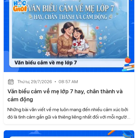
thiết. Hãy cùng Học là Giỏi tìm hiểu trong bài viết dưới đây.
Thứ tư, 29/7/2026
08:57 AM
Văn biểu cảm về mẹ lớp 7 hay, chân thành và
cảm động
Những bài văn viết về mẹ luôn mang đến nhiều cảm xúc bởi
đó là tình cảm gần gũi và thiêng liêng nhất đối với mỗi người.
Dưới đây là tuyển chọn một số bài văn biểu cảm về mẹ lớp 7
hay, chân thành và cảm động do Học là Giỏi tổng hợp để em