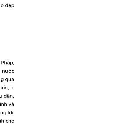
ao đẹp
 Pháp,
u nước
ng qua
hốn, bị
u dân,
ình và
g lợi.
nh cho