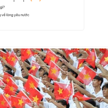
 gì?
g về lòng yêu nước