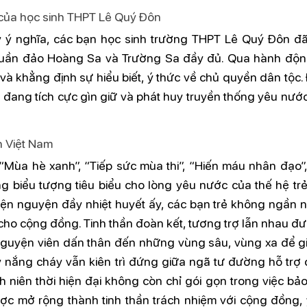
của học sinh THPT Lê Quý Đôn
 ý nghĩa, các bạn học sinh trường THPT Lê Quý Đôn đ
quần đảo Hoàng Sa và Trường Sa đầy đủ. Qua hành độn
 và khẳng định sự hiểu biết, ý thức về chủ quyền dân tộc.
rẻ đang tích cực gìn giữ và phát huy truyền thống yêu nư
n Việt Nam
Mùa hè xanh”, “Tiếp sức mùa thi”, “Hiến máu nhân đạo”,
 biểu tượng tiêu biểu cho lòng yêu nước của thế hệ trẻ
iện nguyện đầy nhiệt huyết ấy, các bạn trẻ không ngần n
 cho cộng đồng. Tinh thần đoàn kết, tương trợ lẫn nhau đ
 nguyện viên dấn thân đến những vùng sâu, vùng xa để g
nắng cháy vẫn kiên trì đứng giữa ngã tư đường hỗ trợ c
 niên thời hiện đại không còn chỉ gói gọn trong việc bảo
ợc mở rộng thành tinh thần trách nhiệm với cộng đồng, 