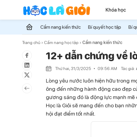
Khóa học
Cẩm nang kiến thức
Bí quyết học tập
Bí q
Trang chủ ›
Cẩm nang học tập ›
Cẩm nang kiến thức
12+ dẫn chứng về l
Thứ hai, 31/3/2025
09:56 AM
Tác giả:
Lòng yêu nước luôn hiện hữu trong mọi
ông đến những hành động cao đẹp của 
gương sáng đó là động lực mạnh mẽ để
Học là Giỏi sẽ mang đến cho bạn nhữn
hội đạt điểm tốt nhất.