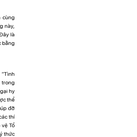
ã cùng
g này,
 Đây là
ớc bằng
 “Tình
 trong
gại hy
ược thể
iúp đỡ
ác thí
 vệ Tổ
ý thức