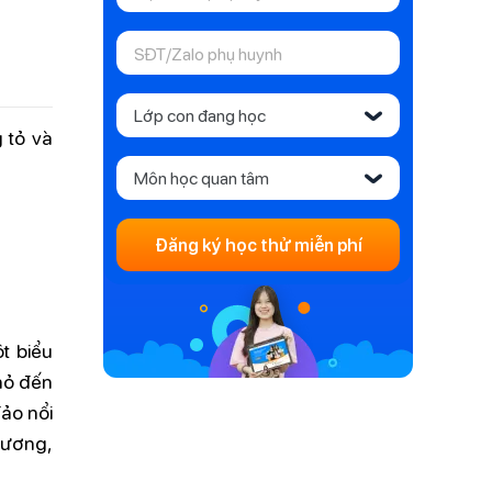
Lớp con đang học
‹
 tỏ và
Môn học quan tâm
‹
Đăng ký học thử miễn phí
t biểu
hỏ đến
ảo nổi
hương,