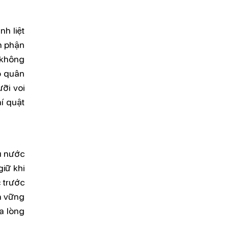
h liệt
n phận
, không
o quân
ỡi voi
í quật
u nước
iữ khi
c trước
n vững
ủa lòng