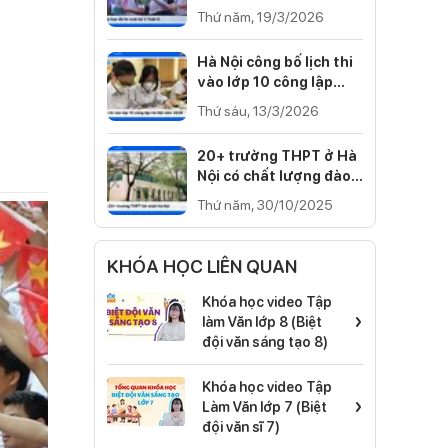
Cánh diều, Kết nối tri
Thứ năm, 19/3/2026
thức)
Hà Nội công bố lịch thi
vào lớp 10 công lập
năm 2026
Thứ sáu, 13/3/2026
20+ trường THPT ở Hà
Nội có chất lượng đào
tạo tốt nhất 2025
Thứ năm, 30/10/2025
KHÓA HỌC LIÊN QUAN
Khóa học video Tập
›
làm Văn lớp 8 (Biệt
đội văn sáng tạo 8)
Khóa học video Tập
›
Làm Văn lớp 7 (Biệt
đội văn sĩ 7)