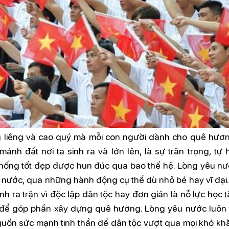
g liêng và cao quý mà mỗi con người dành cho quê hươn
ảnh đất nơi ta sinh ra và lớn lên, là sự trân trọng, tự 
n thống tốt đẹp được hun đúc qua bao thế hệ. Lòng yêu nư
t nước, qua những hành động cụ thể dù nhỏ bé hay vĩ đại.
h ra trận vì độc lập dân tộc hay đơn giản là nỗ lực học t
ể góp phần xây dựng quê hương. Lòng yêu nước luôn t
nguồn sức mạnh tinh thần để dân tộc vượt qua mọi khó khă