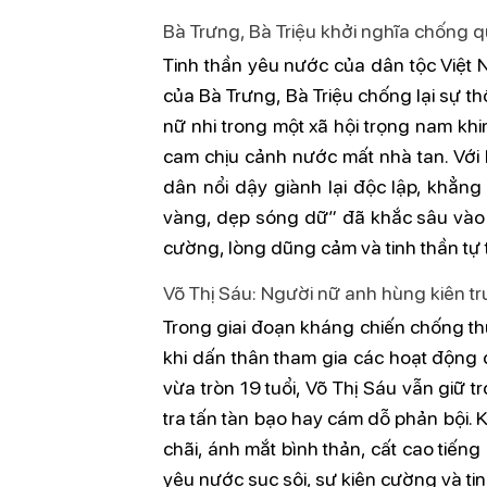
Bà Trưng, Bà Triệu khởi nghĩa chống 
Tinh thần yêu nước của dân tộc Việt 
của Bà Trưng, Bà Triệu chống lại sự 
nữ nhi trong một xã hội trọng nam khin
cam chịu cảnh nước mất nhà tan. Với
dân nổi dậy giành lại độc lập, khẳng
vàng, dẹp sóng dữ” đã khắc sâu vào t
cường, lòng dũng cảm và tinh thần tự 
Võ Thị Sáu: Người nữ anh hùng kiên t
Trong giai đoạn kháng chiến chống th
khi dấn thân tham gia các hoạt động c
vừa tròn 19 tuổi, Võ Thị Sáu vẫn giữ 
tra tấn tàn bạo hay cám dỗ phản bội.
chãi, ánh mắt bình thản, cất cao tiến
yêu nước sục sôi, sự kiên cường và ti