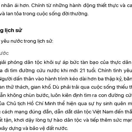
 nhân ái hơn. Chính từ những hành động thiết thực và c
và lan tỏa trong cuộc sống đời thường.
g lịch sử
yêu nước trong lịch sử:
nước
iải phóng dân tộc khỏi sự áp bức tàn bạo của thực dân
a đi tìm đường cứu nước khi mới 21 tuổi. Chính tình yê
Người dấn thân vào hành trình kéo dài hơn ba thập kỷ, bă
n thử thách, gian khổ. Dù phải trải qua cuộc sống thiếu t
 vẫn không chùn bước, luôn kiên định tìm ra con đường cứ
a Chủ tịch Hồ Chí Minh thể hiện qua sự hy sinh quên m
c cách mạng đúng đắn, dẫn dắt dân tộc Việt Nam đến thắn
tận, khơi dậy lòng tự hào dân tộc và tiếp thêm sức mạ
h xây dựng và bảo vệ đất nước.