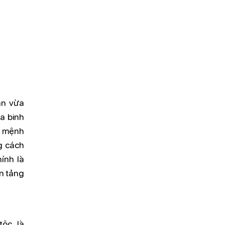
ăn vừa
ủa binh
n mệnh
g cách
ính là
n tảng
ộc, là