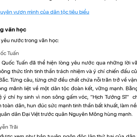
yên vươn mình của dân tộc tiêu biểu
g văn học
 yêu nước trong văn học:
uốc Tuấn
n Quốc Tuấn đã thể hiện lòng yêu nước qua những lời v
ông thức tỉnh tinh thần trách nhiệm và ý chí chiến đấu c
Bắc. Từng câu, từng chữ đều chất chứa nỗi trăn trở về vậ
vọng mãnh liệt về một dân tộc đoàn kết, vững mạnh. Bằn
lệ ý chí hy sinh vì non sông gấm vóc, “Hịch Tướng Sĩ” ch
 toàn dân, hun đúc sức mạnh tinh thần bất khuất, làm nề
quân dân Đại Việt trước quân Nguyên Mông hùng mạnh.
yễn Trãi
 được xem như bản tuyên ngôn độc lập thứ hai của dân t