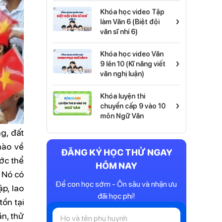
Khóa học video Tập
›
làm Văn 6 (Biệt đội
văn sĩ nhí 6)
Khóa học video Văn
›
9 lên 10 (Kĩ năng viết
văn nghị luận)
Khóa luyện thi
›
chuyển cấp 9 vào 10
môn Ngữ Văn
g, đất
hào về
ĐĂNG KÝ HỌC THỬ NGAY
ớc thể
HÔM NAY
 Nó có
Để con học sớm - Ôn sâu và nhận ưu
ập, lao
đãi học phí!
ồn tại
n, thử