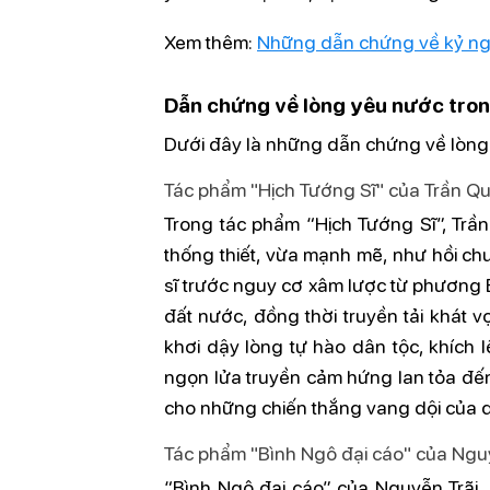
Xem thêm:
Những dẫn chứng về kỷ ngu
Dẫn chứng về lòng yêu nước tron
Dưới đây là những dẫn chứng về lòng
Tác phẩm "Hịch Tướng Sĩ" của Trần Q
Trong tác phẩm “Hịch Tướng Sĩ”, Trầ
thống thiết, vừa mạnh mẽ, như hồi chu
sĩ trước nguy cơ xâm lược từ phương 
đất nước, đồng thời truyền tải khát 
khơi dậy lòng tự hào dân tộc, khích 
ngọn lửa truyền cảm hứng lan tỏa đến
cho những chiến thắng vang dội của 
Tác phẩm "Bình Ngô đại cáo" của Ngu
“Bình Ngô đại cáo” của Nguyễn Trãi,