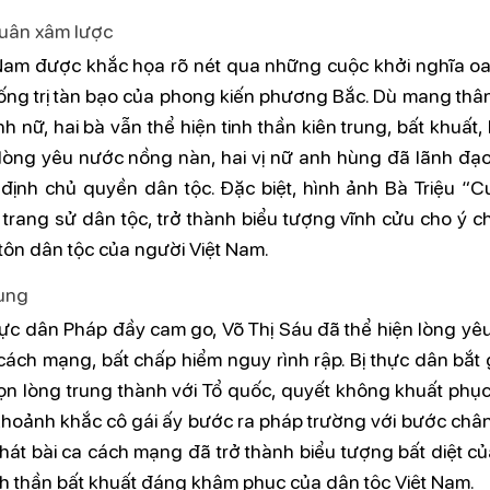
quân xâm lược
Nam được khắc họa rõ nét qua những cuộc khởi nghĩa oan
thống trị tàn bạo của phong kiến phương Bắc. Dù mang thâ
h nữ, hai bà vẫn thể hiện tinh thần kiên trung, bất khuất
 lòng yêu nước nồng nàn, hai vị nữ anh hùng đã lãnh đạ
 định chủ quyền dân tộc. Đặc biệt, hình ảnh Bà Triệu “Cư
rang sử dân tộc, trở thành biểu tượng vĩnh cửu cho ý ch
tôn dân tộc của người Việt Nam.
rung
ực dân Pháp đầy cam go, Võ Thị Sáu đã thể hiện lòng yê
ách mạng, bất chấp hiểm nguy rình rập. Bị thực dân bắt g
trọn lòng trung thành với Tổ quốc, quyết không khuất phụ
 Khoảnh khắc cô gái ấy bước ra pháp trường với bước châ
g hát bài ca cách mạng đã trở thành biểu tượng bất diệt c
nh thần bất khuất đáng khâm phục của dân tộc Việt Nam.