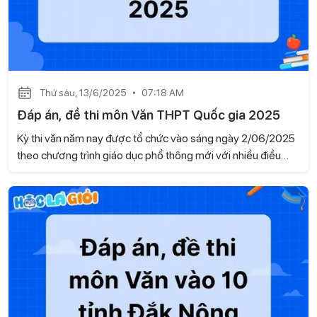
Thứ sáu, 13/6/2025
07:18 AM
Đáp án, đề thi môn Văn THPT Quốc gia 2025
Kỳ thi văn năm nay được tổ chức vào sáng ngày 2/06/2025
theo chương trình giáo dục phổ thông mới với nhiều điều
chỉnh trong cấu trúc và cách ra đề. Học là Giỏi sẽ cung cấp
chi tiết đáp án đề thi môn Văn THPT Quốc gia 2025 để giúp
phụ huynh và học sinh có thể đối chiếu kết quả và tra cứu dễ
dàng.