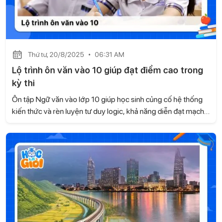
Thứ tư, 20/8/2025
06:31 AM
Lộ trình ôn văn vào 10 giúp đạt điểm cao trong
kỳ thi
Ôn tập Ngữ văn vào lớp 10 giúp học sinh củng cố hệ thống
kiến thức và rèn luyện tư duy logic, khả năng diễn đạt mạch
lạc và nuôi dưỡng sự sáng tạo. Để đạt hiệu quả cao, các em
cần xây dựng định hướng rõ ràng cùng phương pháp ôn tập
phù hợp với năng lực và mục tiêu của mình. Học là Giỏi sẽ
giúp bạn tìm ra cách ôn văn vào 10 khoa học và đạt kết quả
cao nhất trong bài viết này nhé.