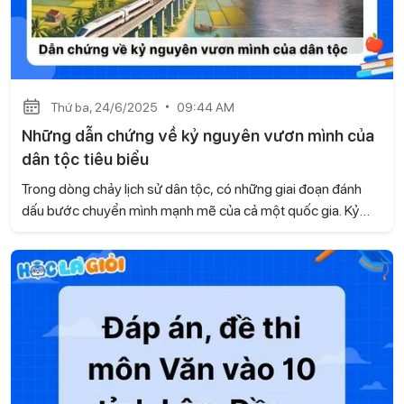
Thứ ba, 24/6/2025
09:44 AM
Những dẫn chứng về kỷ nguyên vươn mình của
dân tộc tiêu biểu
Trong dòng chảy lịch sử dân tộc, có những giai đoạn đánh
dấu bước chuyển mình mạnh mẽ của cả một quốc gia. Kỷ
nguyên vươn mình của dân tộc Việt Nam chính là một thời kỳ
như thế - nơi khát vọng hùng cường được cụ thể hóa bằng
hành động và thành tựu. Học là Giỏi sẽ cung cấp những dẫn
chứng về kỷ nguyên vươn mình của dân tộc để giúp bạn xây
dựng bài văn nghị luận xã hội hay và dễ dàng đạt điểm cao
nhé.