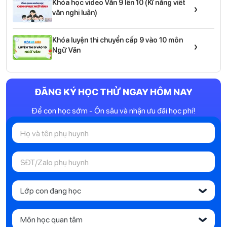
Khóa học video Văn 9 lên 10 (Kĩ năng viết
›
văn nghị luận)
Khóa luyện thi chuyển cấp 9 vào 10 môn
›
Ngữ Văn
ĐĂNG KÝ HỌC THỬ NGAY HÔM NAY
Để con học sớm - Ôn sâu và nhận ưu đãi học phí!
Lớp con đang học
‹
Môn học quan tâm
‹