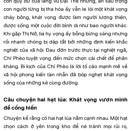
con quỷ dữ của làng Vũ Đại. Thế nhưng, ẩn sâu trong
con người từng bị tha hóa ấy vẫn le lói một khát vọng
cháy bỏng, khát vọng được làm người lương thiện,
được sống một cuộc đời bình dị như bao người khác.
Khi gặp Thị Nở, tia hy vọng ấy bỗng bừng sáng nhưng
rồi nhanh chóng bị dập tắt bởi những định kiến khắc
nghiệt của xã hội. Đau đớn trước thực tại nghiệt ngã,
Chí Phèo tuyệt vọng đến mức chọn cái chết để phản
kháng. Bi kịch của Chí Phèo là lời tố cáo mạnh mẽ về
xã hội phong kiến tàn nhẫn đã bóp nghẹt khát vọng
sống của những kẻ cùng đường.
Câu chuyện hai hạt lúa: Khát vọng vươn mình
để cống hiến
Chuyện kể rằng có hai hạt lúa nằm cạnh nhau. Một hạt
chọn cách ở yên trong kho để né tránh mọi rủi ro,