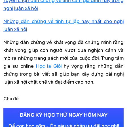
nghị luận xã hội
Những
dẫn chứng về tính tự lập
hay nhất cho nghị
luận xã hội
Những dẫn chứng về khát vọng đã chứng minh rằng
khát vọng giúp con người vượt qua nghịch cảnh và
mở ra những trang sách mới của cuộc đời. Trung tâm
gia sư online
Học là Giỏi
hy vọng rằng những dẫn
chứng trong bài viết sẽ giúp bạn xây dựng bài nghị
luận xã hội chặt chẽ và đạt điểm cao hơn.
Chủ đề:
ĐĂNG KÝ HỌC THỬ NGAY HÔM NAY
Để con học sớm - Ôn sâu và nhận ưu đãi học phí!