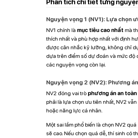
Phân tích chi tiết từng nguy
Nguyện vọng 1 (NV1): Lựa chọn ư
NV1 chính là
mục tiêu cao nhất
mà th
thích nhất và phù hợp nhất với định h
được cân nhắc kỹ lưỡng, không chỉ dự
dựa trên điểm số dự đoán và mức độ c
các nguyện vọng còn lại.
Nguyện vọng 2 (NV2): Phương án
NV2 đóng vai trò
phương án an toàn
phải là lựa chọn ưu tiên nhất, NV2 vẫ
hoặc năng lực cá nhân.
Một sai lầm phổ biến là chọn NV2 quá 
sẽ cao. Nếu chọn quá dễ, thí sinh có t