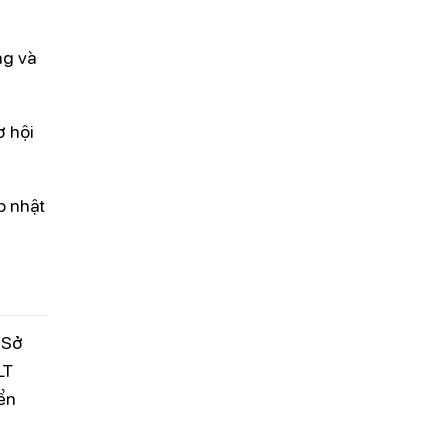
ng và
ơ hội
p nhật
 Sở
LT
ển