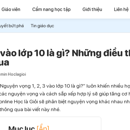
Giáo viên
Cẩm nang học tập
Giới thiệu
Liên hệ
uyết bứt phá
Tin giáo dục
vào lớp 10 là gì? Những điều t
qua
min Hoclagioi
“Nguyện vọng 1, 2, 3 vào lớp 10 là gì?” luôn khiến nhiều h
các nguyện vọng và cách sắp xếp hợp lý sẽ giúp tăng cơ 
online Học là Giỏi sẽ phân biệt nguyện vọng khác nhau nh
thông qua bài viết này nhé.
Mục lục
[Ẩn]