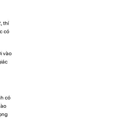
 thí
c có
i vào
giác
nh có
nào
vọng