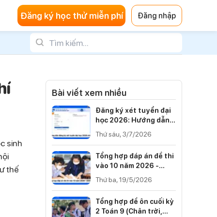
Đăng ký học thử miễn phí
Đăng nhập
hí
Bài viết xem nhiều
Đăng ký xét tuyển đại
học 2026: Hướng dẫn
từng bước
Thứ sáu, 3/7/2026
ọc sinh
hội
Tổng hợp đáp án đề thi
vào 10 năm 2026 -
ư thế
2027 của 34 tỉnh thành
Thứ ba, 19/5/2026
Tổng hợp đề ôn cuối kỳ
2 Toán 9 (Chân trời,