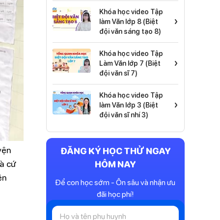
Khóa học video Tập
›
làm Văn lớp 8 (Biệt
đội văn sáng tạo 8)
Khóa học video Tập
›
Làm Văn lớp 7 (Biệt
đội văn sĩ 7)
Khóa học video Tập
›
làm Văn lớp 3 (Biệt
đội văn sĩ nhí 3)
yện
ĐĂNG KÝ HỌC THỬ NGAY
và cứ
HÔM NAY
ện
Để con học sớm - Ôn sâu và nhận ưu
đãi học phí!