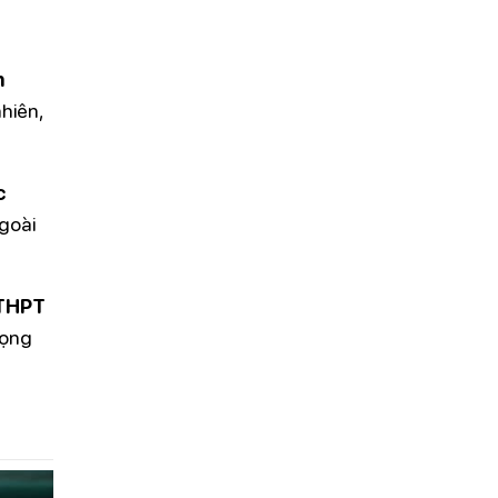
n
hiên,
c
goài
THPT
vọng