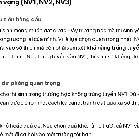
ện vọng (NV1, NV2, NV3)
u tiên hàng đầu
í sinh mong muốn đạt được. Đây trường học mà thí sinh y
ướng tương lai của mình. Vì là lựa chọn quan trọng nhất, N
a vào sở thích mà còn phải xem xét
khả năng trúng tuy
ạnh tranh. Nếu trúng tuyển vào NV1, thí sinh sẽ không đư
 dự phòng quan trọng
cho thí sinh trong trường hợp không trúng tuyển NV1. Dù
n cần được chọn một cách kỹ càng, tránh đặt quá xa sở thí
khó hoặc quá dễ. Nếu chọn quá khó, rủi ro trượt cả NV1 
hể mất đi cơ hội vào một trường tốt hơn.