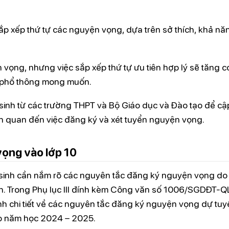
sắp xếp thứ tự các nguyện vọng, dựa trên sở thích, khả nă
vọng, nhưng việc sắp xếp thứ tự ưu tiên hợp lý sẽ tăng c
c phổ thông mong muốn.
n sinh từ các trường THPT và Bộ Giáo dục và Đào tạo để cậ
ên quan đến việc đăng ký và xét tuyển nguyện vọng.
ọng vào lớp 10
hí sinh cần nắm rõ các nguyên tắc đăng ký nguyện vọng do
h. Trong Phụ lục III đính kèm Công văn số 1006/SGDĐT-Q
 chi tiết về các nguyên tắc đăng ký nguyện vọng dự tuy
o năm học 2024 – 2025.