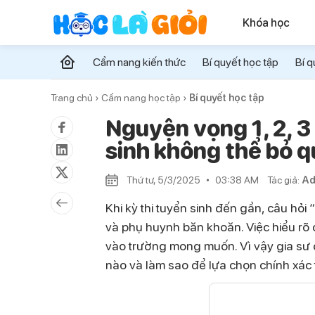
Khóa học
Cẩm nang kiến thức
Bí quyết học tập
Bí q
Trang chủ ›
Cẩm nang học tập ›
Bí quyết học tập
Nguyện vọng 1, 2, 3 
sinh không thể bỏ 
Thứ tư, 5/3/2025
03:38 AM
Tác giả:
Ad
Khi kỳ thi tuyển sinh đến gần, câu hỏi 
và phụ huynh băn khoăn. Việc hiểu rõ 
vào trường mong muốn. Vì vậy gia sư 
nào và làm sao để lựa chọn chính xác 