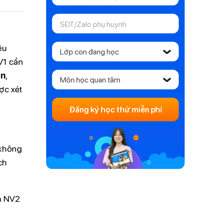
êu
Lớp con đang học
‹
V1 cần
ển
,
Môn học quan tâm
‹
ợc xét
Đăng ký học thử miễn phí
 không
ch
và NV2