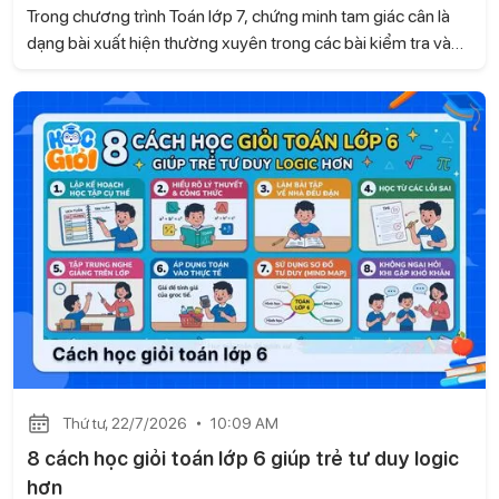
Trong chương trình Toán lớp 7, chứng minh tam giác cân là
dạng bài xuất hiện thường xuyên trong các bài kiểm tra và
đề thi. Để làm tốt, học sinh cần biết nhận diện dấu hiệu của
tam giác cân cũng như vận dụng linh hoạt các tính chất hình
học. Hãy cùng Học là Giỏi tìm hiểu cách chứng minh tam giác
cân lớp 7 nhanh và dễ hiểu ngay sau đây.
Thứ tư, 22/7/2026
10:09 AM
8 cách học giỏi toán lớp 6 giúp trẻ tư duy logic
hơn