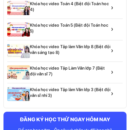
Khóa học video Toán 4 (Biệt đội Toán hoc
›
4)
Khóa học video Toán 5 (Biệt đội Toán hoc
›
5)
Khóa học video Tập làm Văn lớp 8 (Biệt đội
›
văn sáng tạo 8)
Khóa học video Tập Làm Văn lớp 7 (Biệt
›
đội văn sĩ 7)
Khóa học video Tập làm Văn lớp 3 (Biệt đội
›
văn sĩ nhí 3)
ĐĂNG KÝ HỌC THỬ NGAY HÔM NAY
Để con học sớm - Ôn sâu và nhận ưu đãi học phí!