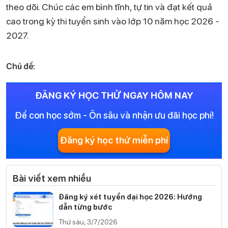
theo dõi. Chúc các em bình tĩnh, tự tin và đạt kết quả
cao trong kỳ thi tuyển sinh vào lớp 10 năm học 2026 -
2027.
Chủ đề:
ĐĂNG KÝ HỌC THỬ NGAY HÔM NAY
Để con học sớm - Ôn sâu và nhận ưu đãi học phí!
Đăng ký học thử miễn phí
Bài viết xem nhiều
Đăng ký xét tuyển đại học 2026: Hướng
dẫn từng bước
Thứ sáu, 3/7/2026