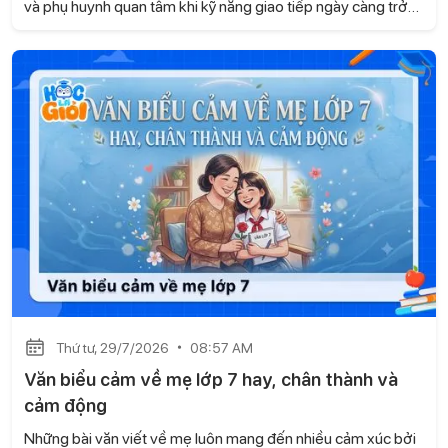
và phụ huynh quan tâm khi kỹ năng giao tiếp ngày càng trở
nên quan trọng trong học tập và cuộc sống. Không chỉ giúp
các em tự tin khi trao đổi, giao tiếp còn góp phần xây dựng
các mối quan hệ tốt đẹp và phát triển nhiều kỹ năng cần
thiết. Hãy cùng Học là Giỏi tìm hiểu trong bài viết dưới đây.
Thứ tư, 29/7/2026
08:57 AM
Văn biểu cảm về mẹ lớp 7 hay, chân thành và
cảm động
Những bài văn viết về mẹ luôn mang đến nhiều cảm xúc bởi