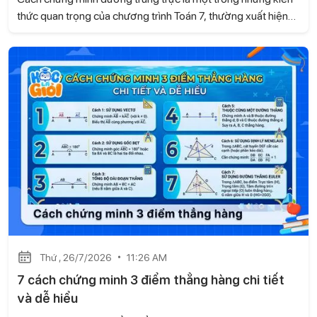
thức quan trọng của chương trình Toán 7, thường xuất hiện
trong các bài tập hình học và đề kiểm tra. Trong bài viết này,
Học là Giỏi sẽ hướng dẫn chi tiết các cách chứng minh
đường trung trực dựa trên kiến thức của sách Kết nối tri thức
với cuộc sống, kèm ví dụ minh họa và bài tập tự luyện để các
con dễ dàng ôn tập và vận dụng.
Thứ , 26/7/2026
11:26 AM
7 cách chứng minh 3 điểm thẳng hàng chi tiết
và dễ hiểu