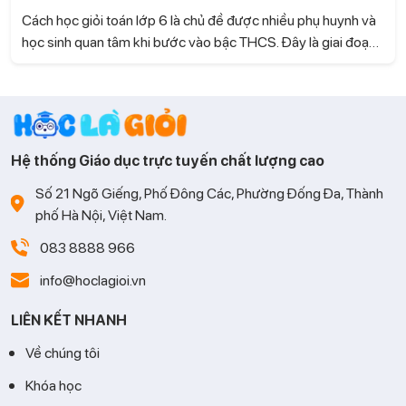
Cách học giỏi toán lớp 6 là chủ đề được nhiều phụ huynh và
học sinh quan tâm khi bước vào bậc THCS. Đây là giai đoạn
kiến thức Toán có nhiều thay đổi, đòi hỏi trẻ không chỉ ghi
nhớ mà còn phải biết tư duy và vận dụng linh hoạt. Cùng Học
là Giỏi tìm hiểu những phương pháp học hiệu quả giúp con
tiếp thu nhanh và học Toán tự tin hơn.
Hệ thống Giáo dục trực tuyến chất lượng cao
Số 21 Ngõ Giếng, Phố Đông Các, Phường Đống Đa, Thành
phố Hà Nội, Việt Nam.
083 8888 966
info@hoclagioi.vn
LIÊN KẾT NHANH
Về chúng tôi
Khóa học