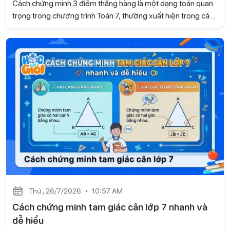
Cách chứng minh 3 điểm thẳng hàng là một dạng toán quan
trọng trong chương trình Toán 7, thường xuất hiện trong các
bài kiểm tra và đề thi. Dựa trên kiến thức của sách Kết nối tri
thức với cuộc sống, Học là Giỏi sẽ hướng dẫn những
phương pháp chứng minh dễ hiểu, giúp học sinh vận dụng
linh hoạt khi làm bài.
Thứ , 26/7/2026
10:57 AM
Cách chứng minh tam giác cân lớp 7 nhanh và
dễ hiểu