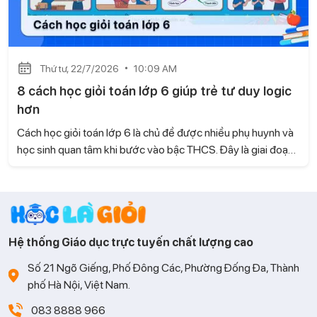
Thứ tư, 22/7/2026
10:09 AM
8 cách học giỏi toán lớp 6 giúp trẻ tư duy logic
hơn
Cách học giỏi toán lớp 6 là chủ đề được nhiều phụ huynh và
học sinh quan tâm khi bước vào bậc THCS. Đây là giai đoạn
kiến thức Toán có nhiều thay đổi, đòi hỏi trẻ không chỉ ghi
nhớ mà còn phải biết tư duy và vận dụng linh hoạt. Cùng Học
là Giỏi tìm hiểu những phương pháp học hiệu quả giúp con
tiếp thu nhanh và học Toán tự tin hơn.
Hệ thống Giáo dục trực tuyến chất lượng cao
Số 21 Ngõ Giếng, Phố Đông Các, Phường Đống Đa, Thành
phố Hà Nội, Việt Nam.
083 8888 966