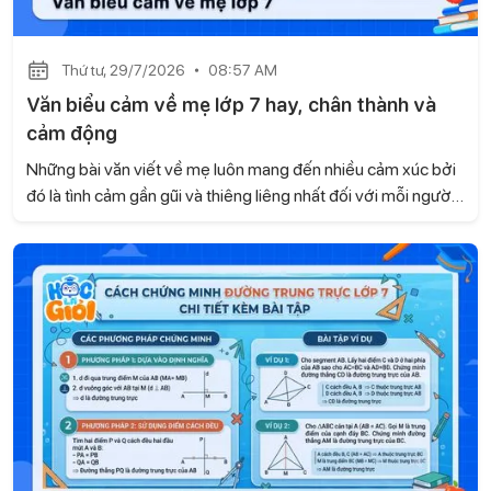
Thứ tư, 29/7/2026
08:57 AM
Văn biểu cảm về mẹ lớp 7 hay, chân thành và
cảm động
Những bài văn viết về mẹ luôn mang đến nhiều cảm xúc bởi
đó là tình cảm gần gũi và thiêng liêng nhất đối với mỗi người.
Dưới đây là tuyển chọn một số bài văn biểu cảm về mẹ lớp 7
hay, chân thành và cảm động do Học là Giỏi tổng hợp để em
có thể tham khảo.