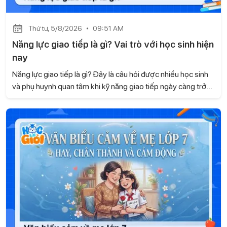
Thứ tư, 5/8/2026
09:51 AM
Năng lực giao tiếp là gì? Vai trò với học sinh hiện
nay
Năng lực giao tiếp là gì? Đây là câu hỏi được nhiều học sinh
và phụ huynh quan tâm khi kỹ năng giao tiếp ngày càng trở
nên quan trọng trong học tập và cuộc sống. Không chỉ giúp
các em tự tin khi trao đổi, giao tiếp còn góp phần xây dựng
các mối quan hệ tốt đẹp và phát triển nhiều kỹ năng cần
thiết. Hãy cùng Học là Giỏi tìm hiểu trong bài viết dưới đây.