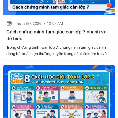
Thứ , 26/7/2026
10:57 AM
Cách chứng minh tam giác cân lớp 7 nhanh và
dễ hiểu
Trong chương trình Toán lớp 7, chứng minh tam giác cân là
dạng bài xuất hiện thường xuyên trong các bài kiểm tra và
đề thi. Để làm tốt, học sinh cần biết nhận diện dấu hiệu của
tam giác cân cũng như vận dụng linh hoạt các tính chất hình
học. Hãy cùng Học là Giỏi tìm hiểu cách chứng minh tam giác
cân lớp 7 nhanh và dễ hiểu ngay sau đây.