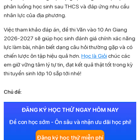
phân luồng học sinh sau THCS và đáp ứng nhu cầu
nhân lực của địa phương.
Việc tham khảo đáp án, đề thi Văn vào 10 An Giang
2026-2027 sẽ giúp học sinh đánh giá chính xác năng
lực làm bài, nhận biết dạng câu hỏi thường gặp và có
chiến lược ôn tập hiệu quả hơn.
Học là Giỏi
chúc các
em giữ vững tâm lý tự tin, đạt kết quả thật tốt trong kỳ
thi tuyển sinh lớp 10 sắp tới nhé!
Chủ đề:
ĐĂNG KÝ HỌC THỬ NGAY HÔM NAY
Để con học sớm - Ôn sâu và nhận ưu đãi học phí!
Đăng ký học thử miễn phí