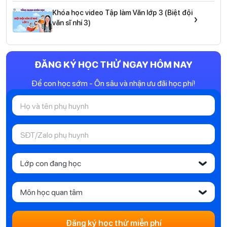
Khóa học video Tập làm Văn lớp 3 (Biệt đội
›
văn sĩ nhí 3)
ĐĂNG KÝ HỌC THỬ NGAY HÔM NAY
Để con học sớm - Ôn sâu và nhận ưu đãi học phí!
Lớp con đang học
‹
Môn học quan tâm
‹
Đăng ký học thử miễn phí