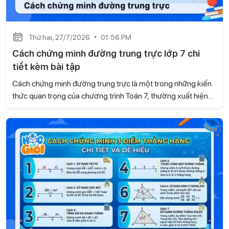
Thứ hai, 27/7/2026
01:56 PM
Cách chứng minh đường trung trực lớp 7 chi
tiết kèm bài tập
Cách chứng minh đường trung trực là một trong những kiến
thức quan trọng của chương trình Toán 7, thường xuất hiện
trong các bài tập hình học và đề kiểm tra. Trong bài viết này,
Học là Giỏi sẽ hướng dẫn chi tiết các cách chứng minh
đường trung trực dựa trên kiến thức của sách Kết nối tri thức
với cuộc sống, kèm ví dụ minh họa và bài tập tự luyện để các
con dễ dàng ôn tập và vận dụng.