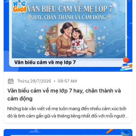
thiết. Hãy cùng Học là Giỏi tìm hiểu trong bài viết dưới đây.
Thứ tư, 29/7/2026
08:57 AM
Văn biểu cảm về mẹ lớp 7 hay, chân thành và
cảm động
Những bài văn viết về mẹ luôn mang đến nhiều cảm xúc bởi
đó là tình cảm gần gũi và thiêng liêng nhất đối với mỗi người.
Dưới đây là tuyển chọn một số bài văn biểu cảm về mẹ lớp 7
hay, chân thành và cảm động do Học là Giỏi tổng hợp để em