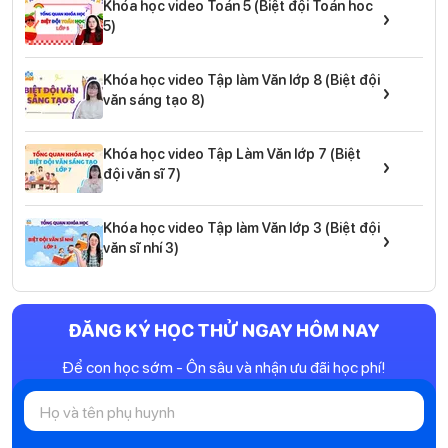
Khóa học video Toán 5 (Biệt đội Toán hoc
›
5)
Khóa học video Tập làm Văn lớp 8 (Biệt đội
›
văn sáng tạo 8)
Khóa học video Tập Làm Văn lớp 7 (Biệt
›
đội văn sĩ 7)
Khóa học video Tập làm Văn lớp 3 (Biệt đội
›
văn sĩ nhí 3)
ĐĂNG KÝ HỌC THỬ NGAY HÔM NAY
Để con học sớm - Ôn sâu và nhận ưu đãi học phí!