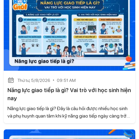
Thứ tư, 5/8/2026
09:51 AM
Năng lực giao tiếp là gì? Vai trò với học sinh hiện
nay
Năng lực giao tiếp là gì? Đây là câu hỏi được nhiều học sinh
và phụ huynh quan tâm khi kỹ năng giao tiếp ngày càng trở
nên quan trọng trong học tập và cuộc sống. Không chỉ giúp
các em tự tin khi trao đổi, giao tiếp còn góp phần xây dựng
các mối quan hệ tốt đẹp và phát triển nhiều kỹ năng cần