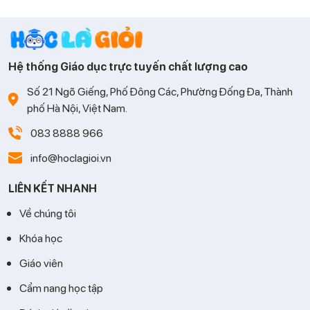
nhớ mà còn phải biết tư duy và vận dụng linh hoạt. Cùng Học
là Giỏi tìm hiểu những phương pháp học hiệu quả giúp con
tiếp thu nhanh và học Toán tự tin hơn.
Hệ thống Giáo dục trực tuyến chất lượng cao
Số 21 Ngõ Giếng, Phố Đông Các, Phường Đống Đa, Thành
phố Hà Nội, Việt Nam.
083 8888 966
info@hoclagioi.vn
LIÊN KẾT NHANH
Về chúng tôi
Khóa học
Giáo viên
Cẩm nang học tập