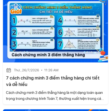
đường trung trực dựa trên kiến thức của sách Kết nối tri thức
với cuộc sống, kèm ví dụ minh họa và bài tập tự luyện để các
con dễ dàng ôn tập và vận dụng.
Thứ , 26/7/2026
11:26 AM
7 cách chứng minh 3 điểm thẳng hàng chi tiết
và dễ hiểu
Cách chứng minh 3 điểm thẳng hàng là một dạng toán quan
trọng trong chương trình Toán 7, thường xuất hiện trong các
bài kiểm tra và đề thi. Dựa trên kiến thức của sách Kết nối tri
thức với cuộc sống, Học là Giỏi sẽ hướng dẫn những