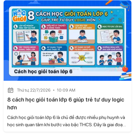
tam giác cân cũng như vận dụng linh hoạt các tính chất hình
học. Hãy cùng Học là Giỏi tìm hiểu cách chứng minh tam giác
cân lớp 7 nhanh và dễ hiểu ngay sau đây.
Thứ tư, 22/7/2026
10:09 AM
8 cách học giỏi toán lớp 6 giúp trẻ tư duy logic
hơn
Cách học giỏi toán lớp 6 là chủ đề được nhiều phụ huynh và
học sinh quan tâm khi bước vào bậc THCS. Đây là giai đoạn
kiến thức Toán có nhiều thay đổi, đòi hỏi trẻ không chỉ ghi