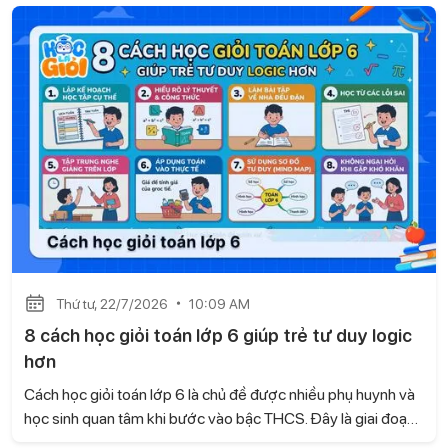
tam giác cân cũng như vận dụng linh hoạt các tính chất hình
học. Hãy cùng Học là Giỏi tìm hiểu cách chứng minh tam giác
cân lớp 7 nhanh và dễ hiểu ngay sau đây.
Thứ tư, 22/7/2026
10:09 AM
8 cách học giỏi toán lớp 6 giúp trẻ tư duy logic
hơn
Cách học giỏi toán lớp 6 là chủ đề được nhiều phụ huynh và
học sinh quan tâm khi bước vào bậc THCS. Đây là giai đoạn
kiến thức Toán có nhiều thay đổi, đòi hỏi trẻ không chỉ ghi