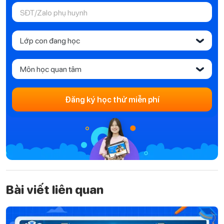
Lớp con đang học
‹
Môn học quan tâm
‹
Đăng ký học thử miễn phí
Bài viết liên quan