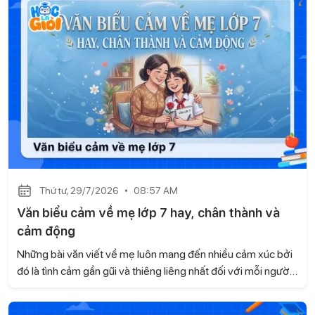
các mối quan hệ tốt đẹp và phát triển nhiều kỹ năng cần
thiết. Hãy cùng Học là Giỏi tìm hiểu trong bài viết dưới đây.
Thứ tư, 29/7/2026
08:57 AM
Văn biểu cảm về mẹ lớp 7 hay, chân thành và
cảm động
Những bài văn viết về mẹ luôn mang đến nhiều cảm xúc bởi
đó là tình cảm gần gũi và thiêng liêng nhất đối với mỗi người.
Dưới đây là tuyển chọn một số bài văn biểu cảm về mẹ lớp 7
hay, chân thành và cảm động do Học là Giỏi tổng hợp để em