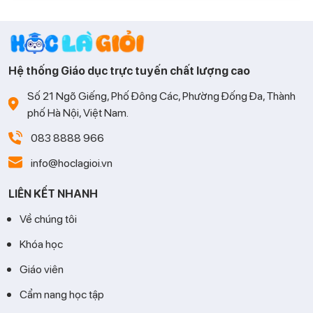
nhớ mà còn phải biết tư duy và vận dụng linh hoạt. Cùng Học
là Giỏi tìm hiểu những phương pháp học hiệu quả giúp con
tiếp thu nhanh và học Toán tự tin hơn.
Hệ thống Giáo dục trực tuyến chất lượng cao
Số 21 Ngõ Giếng, Phố Đông Các, Phường Đống Đa, Thành
phố Hà Nội, Việt Nam.
083 8888 966
info@hoclagioi.vn
LIÊN KẾT NHANH
Về chúng tôi
Khóa học
Giáo viên
Cẩm nang học tập