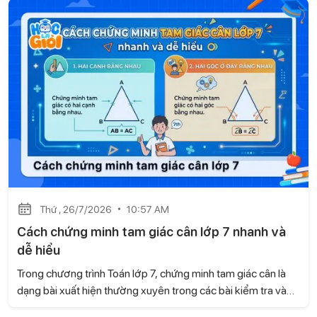
thức với cuộc sống, Học là Giỏi sẽ hướng dẫn những
phương pháp chứng minh dễ hiểu, giúp học sinh vận dụng
linh hoạt khi làm bài.
Thứ , 26/7/2026
10:57 AM
Cách chứng minh tam giác cân lớp 7 nhanh và
dễ hiểu
Trong chương trình Toán lớp 7, chứng minh tam giác cân là
dạng bài xuất hiện thường xuyên trong các bài kiểm tra và
đề thi. Để làm tốt, học sinh cần biết nhận diện dấu hiệu của