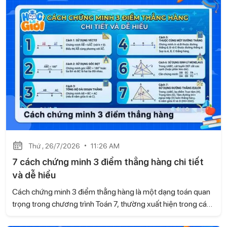
đường trung trực dựa trên kiến thức của sách Kết nối tri thức
với cuộc sống, kèm ví dụ minh họa và bài tập tự luyện để các
con dễ dàng ôn tập và vận dụng.
Thứ , 26/7/2026
11:26 AM
7 cách chứng minh 3 điểm thẳng hàng chi tiết
và dễ hiểu
Cách chứng minh 3 điểm thẳng hàng là một dạng toán quan
trọng trong chương trình Toán 7, thường xuất hiện trong các
bài kiểm tra và đề thi. Dựa trên kiến thức của sách Kết nối tri