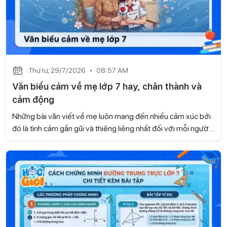
Thứ tư, 29/7/2026
08:57 AM
Văn biểu cảm về mẹ lớp 7 hay, chân thành và
cảm động
Những bài văn viết về mẹ luôn mang đến nhiều cảm xúc bởi
đó là tình cảm gần gũi và thiêng liêng nhất đối với mỗi người.
Dưới đây là tuyển chọn một số bài văn biểu cảm về mẹ lớp 7
hay, chân thành và cảm động do Học là Giỏi tổng hợp để em
có thể tham khảo.