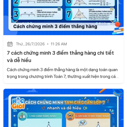
Thứ , 26/7/2026
11:26 AM
7 cách chứng minh 3 điểm thẳng hàng chi tiết
và dễ hiểu
Cách chứng minh 3 điểm thẳng hàng là một dạng toán quan
trọng trong chương trình Toán 7, thường xuất hiện trong các
bài kiểm tra và đề thi. Dựa trên kiến thức của sách Kết nối tri
thức với cuộc sống, Học là Giỏi sẽ hướng dẫn những
phương pháp chứng minh dễ hiểu, giúp học sinh vận dụng
linh hoạt khi làm bài.