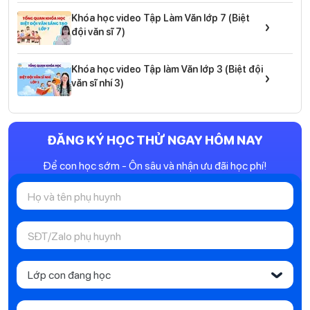
Khóa học video Tập Làm Văn lớp 7 (Biệt
›
đội văn sĩ 7)
Khóa học video Tập làm Văn lớp 3 (Biệt đội
›
văn sĩ nhí 3)
ĐĂNG KÝ HỌC THỬ NGAY HÔM NAY
Để con học sớm - Ôn sâu và nhận ưu đãi học phí!
Lớp con đang học
‹