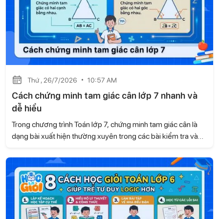
Thứ , 26/7/2026
10:57 AM
Cách chứng minh tam giác cân lớp 7 nhanh và
dễ hiểu
Trong chương trình Toán lớp 7, chứng minh tam giác cân là
dạng bài xuất hiện thường xuyên trong các bài kiểm tra và
đề thi. Để làm tốt, học sinh cần biết nhận diện dấu hiệu của
tam giác cân cũng như vận dụng linh hoạt các tính chất hình
học. Hãy cùng Học là Giỏi tìm hiểu cách chứng minh tam giác
cân lớp 7 nhanh và dễ hiểu ngay sau đây.