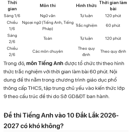
Thời
Thời gian làm
Môn thi
Hình thức
gian
bài
Sáng 1/6
Ngữ văn
Tự luận
120 phút
Chiều
Ngoại ngữ (Tiếng Anh, Tiếng
Trắc nghiệm
60 phút
1/6
Pháp)
Sáng
Toán
Tự luận
120 phút
2/6
Chiều
Theo quy
Các môn chuyên
Theo quy định
2/6
định
Trong đó,
môn Tiếng Anh
được tổ chức thi theo hình
thức trắc nghiệm với thời gian làm bài 60 phút. Nội
dung đề thi nằm trong chương trình giáo dục phổ
thông cấp THCS, tập trung chủ yếu vào kiến thức lớp
9 theo cấu trúc đề thi do Sở GD&ĐT ban hành.
Đề thi Tiếng Anh vào 10 Đắk Lắk 2026-
2027 có khó không?