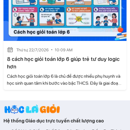
Thứ tư, 22/7/2026
10:09 AM
8 cách học giỏi toán lớp 6 giúp trẻ tư duy logic
hơn
Cách học giỏi toán lớp 6 là chủ đề được nhiều phụ huynh và
học sinh quan tâm khi bước vào bậc THCS. Đây là giai đoạn
kiến thức Toán có nhiều thay đổi, đòi hỏi trẻ không chỉ ghi
nhớ mà còn phải biết tư duy và vận dụng linh hoạt. Cùng Học
là Giỏi tìm hiểu những phương pháp học hiệu quả giúp con
tiếp thu nhanh và học Toán tự tin hơn.
Hệ thống Giáo dục trực tuyến chất lượng cao