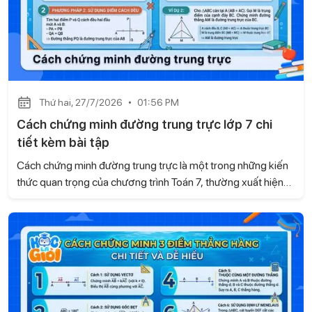
Thứ hai, 27/7/2026
01:56 PM
Cách chứng minh đường trung trực lớp 7 chi
tiết kèm bài tập
Cách chứng minh đường trung trực là một trong những kiến
thức quan trọng của chương trình Toán 7, thường xuất hiện
trong các bài tập hình học và đề kiểm tra. Trong bài viết này,
Học là Giỏi sẽ hướng dẫn chi tiết các cách chứng minh
đường trung trực dựa trên kiến thức của sách Kết nối tri thức
với cuộc sống, kèm ví dụ minh họa và bài tập tự luyện để các
con dễ dàng ôn tập và vận dụng.