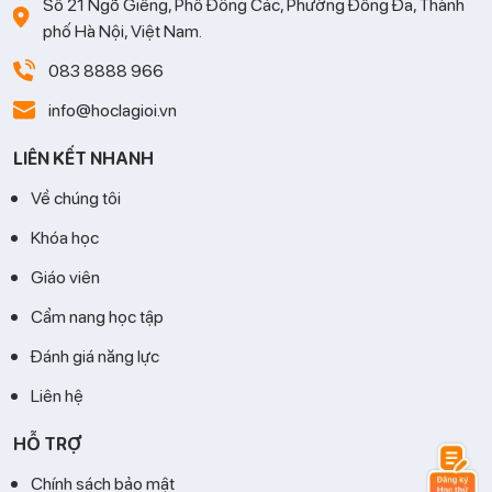
Số 21 Ngõ Giếng, Phố Đông Các, Phường Đống Đa, Thành
phố Hà Nội, Việt Nam.
083 8888 966
info@hoclagioi.vn
LIÊN KẾT NHANH
Về chúng tôi
Khóa học
Giáo viên
Cẩm nang học tập
Đánh giá năng lực
Liên hệ
HỖ TRỢ
Chính sách bảo mật