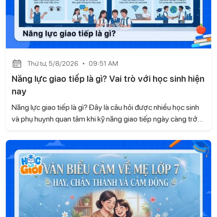
Thứ tư, 5/8/2026
09:51 AM
Năng lực giao tiếp là gì? Vai trò với học sinh hiện
nay
Năng lực giao tiếp là gì? Đây là câu hỏi được nhiều học sinh
và phụ huynh quan tâm khi kỹ năng giao tiếp ngày càng trở
nên quan trọng trong học tập và cuộc sống. Không chỉ giúp
các em tự tin khi trao đổi, giao tiếp còn góp phần xây dựng
các mối quan hệ tốt đẹp và phát triển nhiều kỹ năng cần
thiết. Hãy cùng Học là Giỏi tìm hiểu trong bài viết dưới đây.