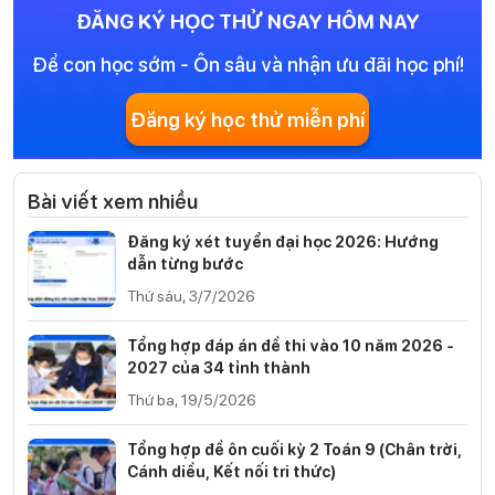
ĐĂNG KÝ HỌC THỬ NGAY HÔM NAY
Để con học sớm - Ôn sâu và nhận ưu đãi học phí!
Đăng ký học thử miễn phí
Bài viết xem nhiều
Đăng ký xét tuyển đại học 2026: Hướng
dẫn từng bước
Thứ sáu, 3/7/2026
Tổng hợp đáp án đề thi vào 10 năm 2026 -
2027 của 34 tỉnh thành
Thứ ba, 19/5/2026
Tổng hợp đề ôn cuối kỳ 2 Toán 9 (Chân trời,
Cánh diều, Kết nối tri thức)