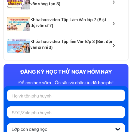
›
văn sáng tạo 8)
Khóa học video Tập Làm Văn lớp 7 (Biệt
›
đội văn sĩ 7)
Khóa học video Tập làm Văn lớp 3 (Biệt đội
›
văn sĩ nhí 3)
ĐĂNG KÝ HỌC THỬ NGAY HÔM NAY
Để con học sớm - Ôn sâu và nhận ưu đãi học phí!
Lớp con đang học
‹