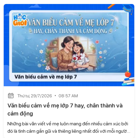
các em tự tin khi trao đổi, giao tiếp còn góp phần xây dựng
các mối quan hệ tốt đẹp và phát triển nhiều kỹ năng cần
thiết. Hãy cùng Học là Giỏi tìm hiểu trong bài viết dưới đây.
Thứ tư, 29/7/2026
08:57 AM
Văn biểu cảm về mẹ lớp 7 hay, chân thành và
cảm động
Những bài văn viết về mẹ luôn mang đến nhiều cảm xúc bởi
đó là tình cảm gần gũi và thiêng liêng nhất đối với mỗi người.