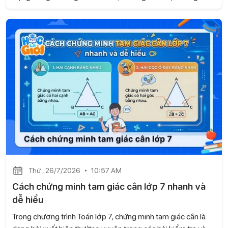
bài kiểm tra và đề thi. Dựa trên kiến thức của sách Kết nối tri
thức với cuộc sống, Học là Giỏi sẽ hướng dẫn những
phương pháp chứng minh dễ hiểu, giúp học sinh vận dụng
linh hoạt khi làm bài.
Thứ , 26/7/2026
10:57 AM
Cách chứng minh tam giác cân lớp 7 nhanh và
dễ hiểu
Trong chương trình Toán lớp 7, chứng minh tam giác cân là