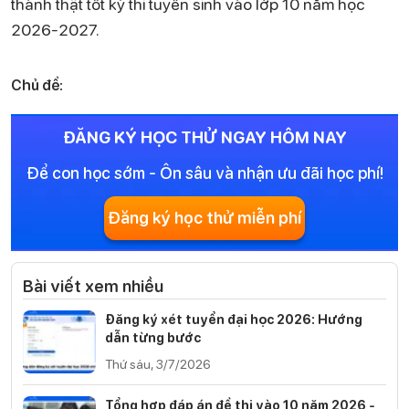
thành thật tốt kỳ thi tuyển sinh vào lớp 10 năm học
2026-2027.
Chủ đề:
ĐĂNG KÝ HỌC THỬ NGAY HÔM NAY
Để con học sớm - Ôn sâu và nhận ưu đãi học phí!
Đăng ký học thử miễn phí
Bài viết xem nhiều
Đăng ký xét tuyển đại học 2026: Hướng
dẫn từng bước
Thứ sáu, 3/7/2026
Tổng hợp đáp án đề thi vào 10 năm 2026 -