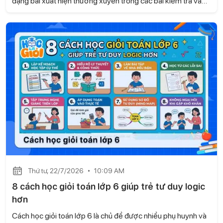
dạng bài xuất hiện thường xuyên trong các bài kiểm tra và
đề thi. Để làm tốt, học sinh cần biết nhận diện dấu hiệu của
tam giác cân cũng như vận dụng linh hoạt các tính chất hình
học. Hãy cùng Học là Giỏi tìm hiểu cách chứng minh tam giác
cân lớp 7 nhanh và dễ hiểu ngay sau đây.
Thứ tư, 22/7/2026
10:09 AM
8 cách học giỏi toán lớp 6 giúp trẻ tư duy logic
hơn
Cách học giỏi toán lớp 6 là chủ đề được nhiều phụ huynh và