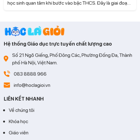
học sinh quan tâm khi bước vào bậc THCS. Đây là giai đoạn
kiến thức Toán có nhiều thay đổi, đòi hỏi trẻ không chỉ ghi
nhớ mà còn phải biết tư duy và vận dụng linh hoạt. Cùng Học
là Giỏi tìm hiểu những phương pháp học hiệu quả giúp con
tiếp thu nhanh và học Toán tự tin hơn.
Hệ thống Giáo dục trực tuyến chất lượng cao
Số 21 Ngõ Giếng, Phố Đông Các, Phường Đống Đa, Thành
phố Hà Nội, Việt Nam.
083 8888 966
info@hoclagioi.vn
LIÊN KẾT NHANH
Về chúng tôi
Khóa học
Giáo viên