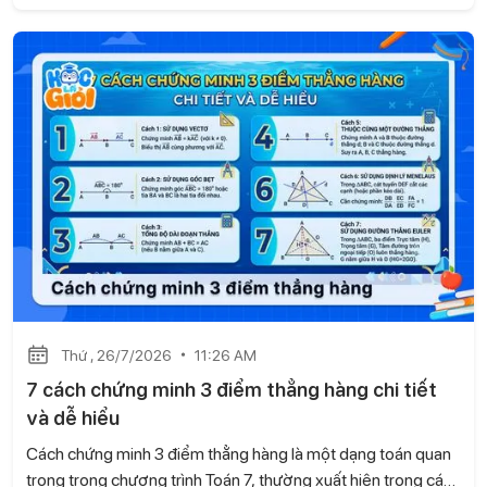
trong các bài tập hình học và đề kiểm tra. Trong bài viết này,
Học là Giỏi sẽ hướng dẫn chi tiết các cách chứng minh
đường trung trực dựa trên kiến thức của sách Kết nối tri thức
với cuộc sống, kèm ví dụ minh họa và bài tập tự luyện để các
con dễ dàng ôn tập và vận dụng.
Thứ , 26/7/2026
11:26 AM
7 cách chứng minh 3 điểm thẳng hàng chi tiết
và dễ hiểu
Cách chứng minh 3 điểm thẳng hàng là một dạng toán quan
trọng trong chương trình Toán 7, thường xuất hiện trong các