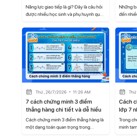
Năng lực giao tiếp là gì? Đây là câu hỏi
Những bà
được nhiều học sinh và phụ huynh quan
đến nhiề
tâm khi kỹ năng giao tiếp ngày càng trở
gần gũi v
nên quan trọng trong học tập và cuộc
người. D
sống. Không chỉ giúp các em tự tin khi
bài văn 
trao đổi, giao tiếp còn góp phần xây
thành và
dựng các mối quan hệ tốt đẹp và phát
hợp để e
triển nhiều kỹ năng cần thiết. Hãy cùng
Học là Giỏi tìm hiểu trong bài viết dưới
đây.
Thứ , 26/7/2026
11:26 AM
Thứ 
7 cách chứng minh 3 điểm
Cách c
thẳng hàng chi tiết và dễ hiểu
lớp 7 n
Cách chứng minh 3 điểm thẳng hàng là
Trong ch
một dạng toán quan trọng trong
minh tam 
chương trình Toán 7, thường xuất hiện
thường x