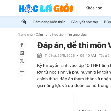
Khóa học
Cẩm nang kiến thức
Bí quyết học tập
Bí q
Trang chủ ›
Cẩm nang học tập ›
Tin giáo dục
Đáp án, đề thi môn
Thứ hai, 25/5/2026
09:40 AM
Tác giả:
Kỳ thi tuyển sinh vào lớp 10 THPT tỉ
lớn từ học sinh và phụ huynh trên toàn
chính thức, đáp án tham khảo và nhận 
giá năng lực và dự đoán cơ hội trúng 