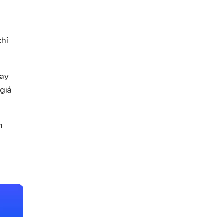
chỉ
gay
 giá
n