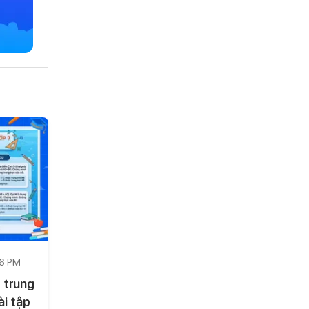
56 PM
 trung
ài tập