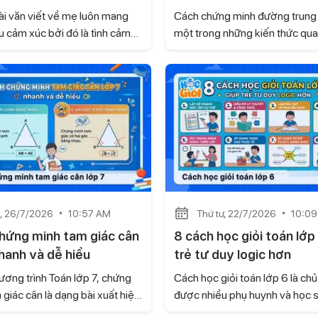
i văn viết về mẹ luôn mang
Cách chứng minh đường trung 
u cảm xúc bởi đó là tình cảm
một trong những kiến thức qua
à thiêng liêng nhất đối với mỗi
của chương trình Toán 7, thườ
ưới đây là tuyển chọn một số
hiện trong các bài tập hình học
biểu cảm về mẹ lớp 7 hay, chân
kiểm tra. Trong bài viết này, Họ
 cảm động do Học là Giỏi tổng
sẽ hướng dẫn chi tiết các các
m có thể tham khảo.
minh đường trung trực dựa trê
thức của sách Kết nối tri thức 
sống, kèm ví dụ minh họa và bà
luyện để các con dễ dàng ôn t
vận dụng.
, 26/7/2026
10:57 AM
Thứ tư, 22/7/2026
10:0
hứng minh tam giác cân
8 cách học giỏi toán lớp
hanh và dễ hiểu
trẻ tư duy logic hơn
ương trình Toán lớp 7, chứng
Cách học giỏi toán lớp 6 là ch
giác cân là dạng bài xuất hiện
được nhiều phụ huynh và học 
uyên trong các bài kiểm tra và
tâm khi bước vào bậc THCS. Đâ