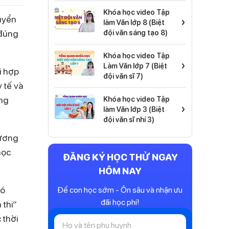
Khóa học video Tập
tuyển
›
làm Văn lớp 8 (Biệt
 đúng
đội văn sáng tạo 8)
Khóa học video Tập
›
Làm Văn lớp 7 (Biệt
i hợp
đội văn sĩ 7)
 tế và
ằng
Khóa học video Tập
›
làm Văn lớp 3 (Biệt
đội văn sĩ nhí 3)
hương
học
ĐĂNG KÝ HỌC THỬ NGAY
HÔM NAY
có
Để con học sớm - Ôn sâu và nhận ưu
đãi học phí!
 thi”
 thời