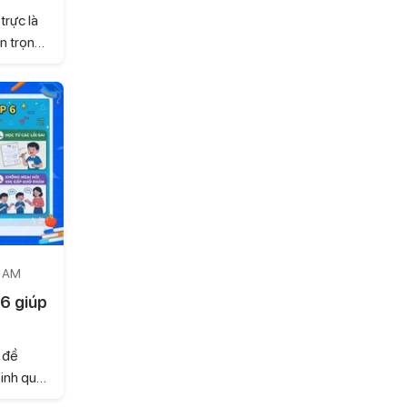
trực là
n trọng
ng xuất
 và đề
c là Giỏi
h chứng
n kiến
với cuộc
i tập tự
ập và
9 AM
 6 giúp
ủ đề
sinh quan
y là giai