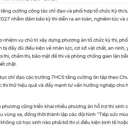
 tăng cường công tác chỉ đạo và phối hợp tổ chức Kỳ thi 
027 nhằm đảm bảo kỳ thi diễn ra an toàn, nghiêm túc và
nhiệm vụ chủ trì xây dựng phương án tổ chức kỳ thi, phố
ị đầy đủ điều kiện về nhân lực, cơ sở vật chất, an ninh, y
oi thi, chấm thi, bảo mật đề thi và phòng chống gian lận b
ết chặt.
p tục chỉ đạo các trường THCS tăng cường ôn tập theo C
ức thi thử hiệu quả và đẩy mạnh tư vấn hướng nghiệp cho 
 phương cũng triển khai nhiều phương án hỗ trợ thí sinh 
 vùng xa, đồng thời thành lập các đội hình “Tiếp sức mùa
không có học sinh nào phải bỏ thi vì điều kiện kinh tế hoặc