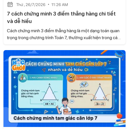
Thứ , 26/7/2026
11:26 AM
7 cách chứng minh 3 điểm thẳng hàng chi tiết
và dễ hiểu
Cách chứng minh 3 điểm thẳng hàng là một dạng toán quan
trọng trong chương trình Toán 7, thường xuất hiện trong các
bài kiểm tra và đề thi. Dựa trên kiến thức của sách Kết nối tri
thức với cuộc sống, Học là Giỏi sẽ hướng dẫn những
phương pháp chứng minh dễ hiểu, giúp học sinh vận dụng
linh hoạt khi làm bài.