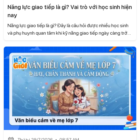
Năng lực giao tiếp là gì? Vai trò với học sinh hiện
nay
Năng lực giao tiếp là gì? Đây là câu hỏi được nhiều học sinh
và phụ huynh quan tâm khi kỹ năng giao tiếp ngày càng trở
nên quan trọng trong học tập và cuộc sống. Không chỉ giúp
các em tự tin khi trao đổi, giao tiếp còn góp phần xây dựng
các mối quan hệ tốt đẹp và phát triển nhiều kỹ năng cần
thiết. Hãy cùng Học là Giỏi tìm hiểu trong bài viết dưới đây.
Thứ tư, 29/7/2026
08:57 AM