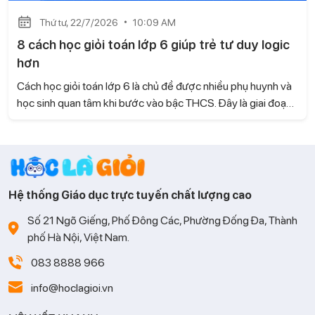
Thứ tư, 22/7/2026
10:09 AM
8 cách học giỏi toán lớp 6 giúp trẻ tư duy logic
hơn
Cách học giỏi toán lớp 6 là chủ đề được nhiều phụ huynh và
học sinh quan tâm khi bước vào bậc THCS. Đây là giai đoạn
kiến thức Toán có nhiều thay đổi, đòi hỏi trẻ không chỉ ghi
nhớ mà còn phải biết tư duy và vận dụng linh hoạt. Cùng Học
là Giỏi tìm hiểu những phương pháp học hiệu quả giúp con
tiếp thu nhanh và học Toán tự tin hơn.
Hệ thống Giáo dục trực tuyến chất lượng cao
Số 21 Ngõ Giếng, Phố Đông Các, Phường Đống Đa, Thành
phố Hà Nội, Việt Nam.
083 8888 966
info@hoclagioi.vn