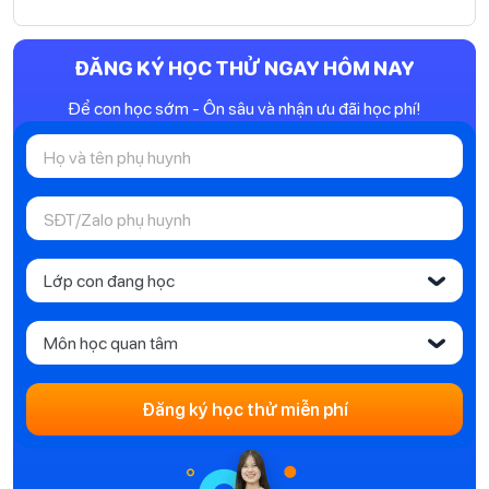
ĐĂNG KÝ HỌC THỬ NGAY HÔM NAY
Để con học sớm - Ôn sâu và nhận ưu đãi học phí!
Lớp con đang học
‹
Môn học quan tâm
‹
Đăng ký học thử miễn phí