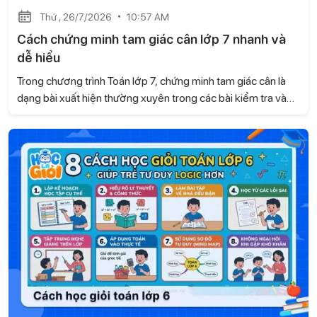
Thứ , 26/7/2026
10:57 AM
Cách chứng minh tam giác cân lớp 7 nhanh và
dễ hiểu
Trong chương trình Toán lớp 7, chứng minh tam giác cân là
dạng bài xuất hiện thường xuyên trong các bài kiểm tra và
đề thi. Để làm tốt, học sinh cần biết nhận diện dấu hiệu của
tam giác cân cũng như vận dụng linh hoạt các tính chất hình
học. Hãy cùng Học là Giỏi tìm hiểu cách chứng minh tam giác
cân lớp 7 nhanh và dễ hiểu ngay sau đây.