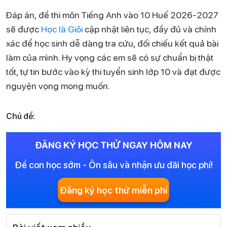
Đáp án, đề thi môn Tiếng Anh vào 10 Huế 2026-2027
sẽ được
Học là Giỏi
cập nhật liên tục, đầy đủ và chính
xác để học sinh dễ dàng tra cứu, đối chiếu kết quả bài
làm của mình. Hy vọng các em sẽ có sự chuẩn bị thật
tốt, tự tin bước vào kỳ thi tuyển sinh lớp 10 và đạt được
nguyện vọng mong muốn.
Chủ đề:
ĐĂNG KÝ HỌC THỬ NGAY HÔM NAY
Để con học sớm - Ôn sâu và nhận ưu đãi học phí!
Đăng ký học thử miễn phí