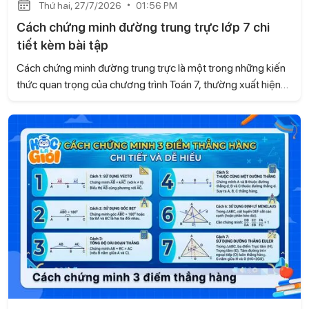
Thứ hai, 27/7/2026
01:56 PM
Cách chứng minh đường trung trực lớp 7 chi
tiết kèm bài tập
Cách chứng minh đường trung trực là một trong những kiến
thức quan trọng của chương trình Toán 7, thường xuất hiện
trong các bài tập hình học và đề kiểm tra. Trong bài viết này,
Học là Giỏi sẽ hướng dẫn chi tiết các cách chứng minh
đường trung trực dựa trên kiến thức của sách Kết nối tri thức
với cuộc sống, kèm ví dụ minh họa và bài tập tự luyện để các
con dễ dàng ôn tập và vận dụng.