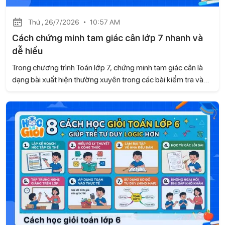
Thứ , 26/7/2026
10:57 AM
Cách chứng minh tam giác cân lớp 7 nhanh và
dễ hiểu
Trong chương trình Toán lớp 7, chứng minh tam giác cân là
dạng bài xuất hiện thường xuyên trong các bài kiểm tra và
đề thi. Để làm tốt, học sinh cần biết nhận diện dấu hiệu của
tam giác cân cũng như vận dụng linh hoạt các tính chất hình
học. Hãy cùng Học là Giỏi tìm hiểu cách chứng minh tam giác
cân lớp 7 nhanh và dễ hiểu ngay sau đây.