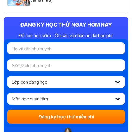
văn sĩ nhí 3)
ĐĂNG KÝ HỌC THỬ NGAY HÔM NAY
Để con học sớm - Ôn sâu và nhận ưu đãi học phí!
Lớp con đang học
‹
Môn học quan tâm
‹
Đăng ký học thử miễn phí