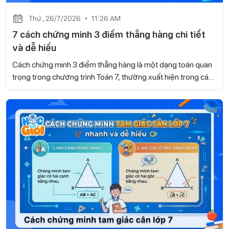
Thứ , 26/7/2026
11:26 AM
7 cách chứng minh 3 điểm thẳng hàng chi tiết
và dễ hiểu
Cách chứng minh 3 điểm thẳng hàng là một dạng toán quan
trọng trong chương trình Toán 7, thường xuất hiện trong các
bài kiểm tra và đề thi. Dựa trên kiến thức của sách Kết nối tri
thức với cuộc sống, Học là Giỏi sẽ hướng dẫn những
phương pháp chứng minh dễ hiểu, giúp học sinh vận dụng
linh hoạt khi làm bài.