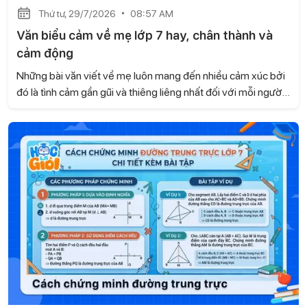
Thứ tư, 29/7/2026
08:57 AM
Văn biểu cảm về mẹ lớp 7 hay, chân thành và
cảm động
Những bài văn viết về mẹ luôn mang đến nhiều cảm xúc bởi
đó là tình cảm gần gũi và thiêng liêng nhất đối với mỗi người.
Dưới đây là tuyển chọn một số bài văn biểu cảm về mẹ lớp 7
hay, chân thành và cảm động do Học là Giỏi tổng hợp để em
có thể tham khảo.