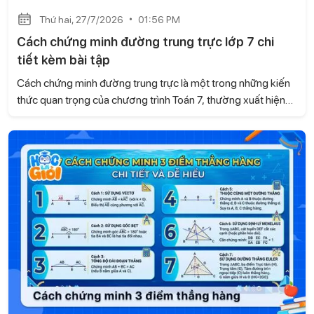
Thứ hai, 27/7/2026
01:56 PM
Cách chứng minh đường trung trực lớp 7 chi
tiết kèm bài tập
Cách chứng minh đường trung trực là một trong những kiến
thức quan trọng của chương trình Toán 7, thường xuất hiện
trong các bài tập hình học và đề kiểm tra. Trong bài viết này,
Học là Giỏi sẽ hướng dẫn chi tiết các cách chứng minh
đường trung trực dựa trên kiến thức của sách Kết nối tri thức
với cuộc sống, kèm ví dụ minh họa và bài tập tự luyện để các
con dễ dàng ôn tập và vận dụng.