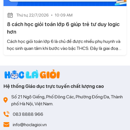
Thứ tư, 22/7/2026
10:09 AM
8 cách học giỏi toán lớp 6 giúp trẻ tư duy logic
hơn
Cách học giỏi toán lớp 6 là chủ đề được nhiều phụ huynh và
học sinh quan tâm khi bước vào bậc THCS. Đây là giai đoạn
kiến thức Toán có nhiều thay đổi, đòi hỏi trẻ không chỉ ghi
nhớ mà còn phải biết tư duy và vận dụng linh hoạt. Cùng Học
là Giỏi tìm hiểu những phương pháp học hiệu quả giúp con
tiếp thu nhanh và học Toán tự tin hơn.
Hệ thống Giáo dục trực tuyến chất lượng cao
Số 21 Ngõ Giếng, Phố Đông Các, Phường Đống Đa, Thành
phố Hà Nội, Việt Nam.
083 8888 966
info@hoclagioi.vn