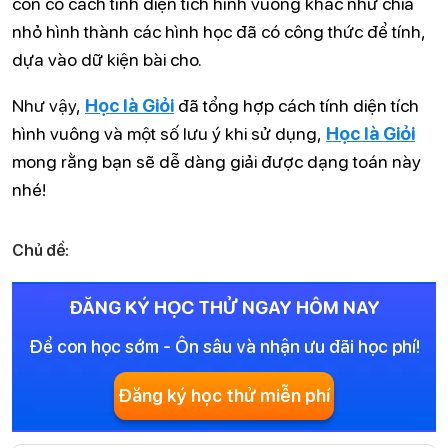
còn có cách tính diện tích hình vuông khác như chia
nhỏ hình thành các hình học đã có công thức để tính,
dựa vào dữ kiện bài cho.
Như vậy,
Học là Giỏi
đã tổng hợp cách tính diện tích
hình vuông và một số lưu ý khi sử dụng,
Học là Giỏi
mong rằng bạn sẽ dễ dàng giải được dạng toán này
nhé!
Chủ đề:
ĐĂNG KÝ HỌC THỬ NGAY HÔM NAY
Để con học sớm - Ôn sâu và nhận ưu đãi học phí!
Đăng ký học thử miễn phí