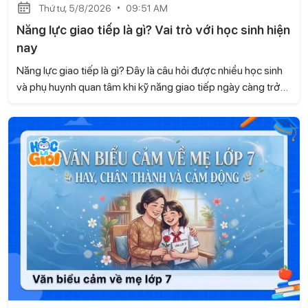
Thứ tư, 5/8/2026
09:51 AM
Năng lực giao tiếp là gì? Vai trò với học sinh hiện
nay
Năng lực giao tiếp là gì? Đây là câu hỏi được nhiều học sinh
và phụ huynh quan tâm khi kỹ năng giao tiếp ngày càng trở
nên quan trọng trong học tập và cuộc sống. Không chỉ giúp
các em tự tin khi trao đổi, giao tiếp còn góp phần xây dựng
các mối quan hệ tốt đẹp và phát triển nhiều kỹ năng cần
thiết. Hãy cùng Học là Giỏi tìm hiểu trong bài viết dưới đây.