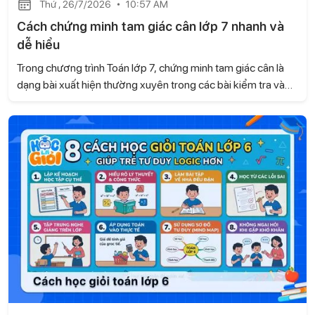
Thứ , 26/7/2026
10:57 AM
Cách chứng minh tam giác cân lớp 7 nhanh và
dễ hiểu
Trong chương trình Toán lớp 7, chứng minh tam giác cân là
dạng bài xuất hiện thường xuyên trong các bài kiểm tra và
đề thi. Để làm tốt, học sinh cần biết nhận diện dấu hiệu của
tam giác cân cũng như vận dụng linh hoạt các tính chất hình
học. Hãy cùng Học là Giỏi tìm hiểu cách chứng minh tam giác
cân lớp 7 nhanh và dễ hiểu ngay sau đây.