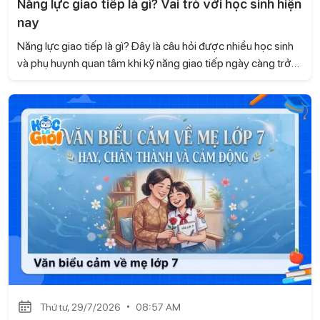
Năng lực giao tiếp là gì? Vai trò với học sinh hiện
nay
Năng lực giao tiếp là gì? Đây là câu hỏi được nhiều học sinh
và phụ huynh quan tâm khi kỹ năng giao tiếp ngày càng trở
nên quan trọng trong học tập và cuộc sống. Không chỉ giúp
các em tự tin khi trao đổi, giao tiếp còn góp phần xây dựng
các mối quan hệ tốt đẹp và phát triển nhiều kỹ năng cần
thiết. Hãy cùng Học là Giỏi tìm hiểu trong bài viết dưới đây.
Thứ tư, 29/7/2026
08:57 AM