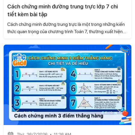
Cách chứng minh đường trung trực lớp 7 chi
tiết kèm bài tập
Cách chứng minh đường trung trực là một trong những kiến
thức quan trọng của chương trình Toán 7, thường xuất hiện
trong các bài tập hình học và đề kiểm tra. Trong bài viết này,
Học là Giỏi sẽ hướng dẫn chi tiết các cách chứng minh
đường trung trực dựa trên kiến thức của sách Kết nối tri thức
với cuộc sống, kèm ví dụ minh họa và bài tập tự luyện để các
con dễ dàng ôn tập và vận dụng.
Thứ , 26/7/2026
11:26 AM