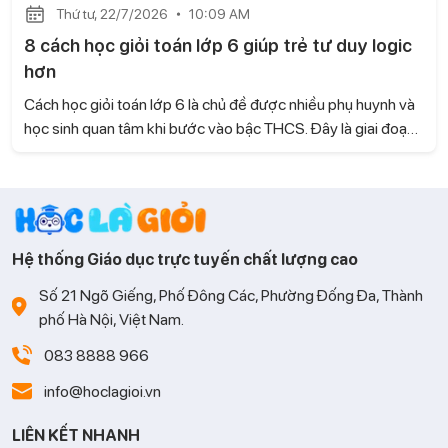
Thứ tư, 22/7/2026
10:09 AM
8 cách học giỏi toán lớp 6 giúp trẻ tư duy logic
hơn
Cách học giỏi toán lớp 6 là chủ đề được nhiều phụ huynh và
học sinh quan tâm khi bước vào bậc THCS. Đây là giai đoạn
kiến thức Toán có nhiều thay đổi, đòi hỏi trẻ không chỉ ghi
nhớ mà còn phải biết tư duy và vận dụng linh hoạt. Cùng Học
là Giỏi tìm hiểu những phương pháp học hiệu quả giúp con
tiếp thu nhanh và học Toán tự tin hơn.
Hệ thống Giáo dục trực tuyến chất lượng cao
Số 21 Ngõ Giếng, Phố Đông Các, Phường Đống Đa, Thành
phố Hà Nội, Việt Nam.
083 8888 966
info@hoclagioi.vn
LIÊN KẾT NHANH