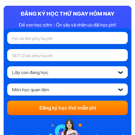
ĐĂNG KÝ HỌC THỬ NGAY HÔM NAY
Để con học sớm - Ôn sâu và nhận ưu đãi học phí!
Lớp con đang học
‹
Môn học quan tâm
‹
Đăng ký học thử miễn phí