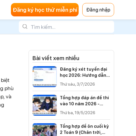
Đăng ký học thử miễn phí
Đăng nhập
Bài viết xem nhiều
Đăng ký xét tuyển đại
học 2026: Hướng dẫn
biệt
từng bước
Thứ sáu, 3/7/2026
ng phù
p, và
Tổng hợp đáp án đề thi
ng
vào 10 năm 2026 -
2027 của 34 tỉnh thành
Thứ ba, 19/5/2026
Tổng hợp đề ôn cuối kỳ
2 Toán 9 (Chân trời,