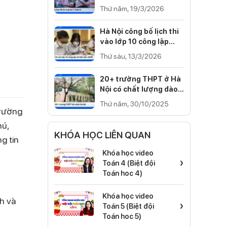
Cánh diều, Kết nối tri
Thứ năm, 19/3/2026
thức)
Hà Nội công bố lịch thi
vào lớp 10 công lập
năm 2026
Thứ sáu, 13/3/2026
20+ trường THPT ở Hà
Nội có chất lượng đào
tạo tốt nhất 2025
Thứ năm, 30/10/2025
trường
hú,
KHÓA HỌC LIÊN QUAN
g tin
Khóa học video
›
Toán 4 (Biệt đội
Toán hoc 4)
Khóa học video
h và
›
Toán 5 (Biệt đội
Toán hoc 5)