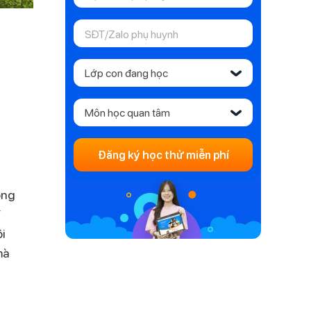
Lớp con đang học
‹
Môn học quan tâm
‹
Đăng ký học thử miễn phí
ong
T
i
mà