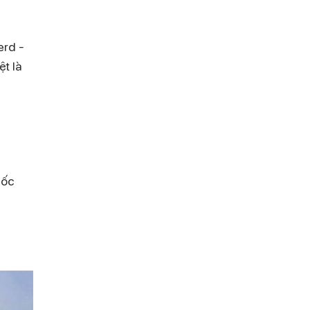
erd -
ệt là
uốc