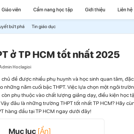
Giáo viên
Cẩm nang học tập
Giới thiệu
Liên hệ
uyết bứt phá
Tin giáo dục
PT ở TP HCM tốt nhất 2025
Admin Hoclagioi
 chủ đề được nhiều phụ huynh và học sinh quan tâm, đặc 
ho những năm cuối bậc THPT. Việc lựa chọn một ngôi trườ
còn phụ thuộc vào chất lượng giảng dạy, điều kiện học tậ
. Vậy đâu là những trường THPT tốt nhất TP HCM? Hãy cù
HPT hàng đầu tại TP HCM ngay dưới đây!
Mục lục
[Ẩn]