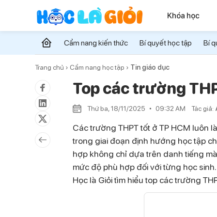
Khóa học
Cẩm nang kiến thức
Bí quyết học tập
Bí q
Trang chủ ›
Cẩm nang học tập ›
Tin giáo dục
Top các trường TH
Thứ ba, 18/11/2025
09:32 AM
Tác giả:
Các trường THPT tốt ở TP HCM luôn là
trong giai đoạn định hướng học tập c
hợp không chỉ dựa trên danh tiếng mà 
mức độ phù hợp đối với từng học sinh
Học là Giỏi tìm hiểu top các trường T