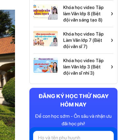
Khóa học video Tập
›
làm Văn lớp 8 (Biệt
đội văn sáng tạo 8)
Khóa học video Tập
›
Làm Văn lớp 7 (Biệt
đội văn sĩ 7)
Khóa học video Tập
›
làm Văn lớp 3 (Biệt
đội văn sĩ nhí 3)
ĐĂNG KÝ HỌC THỬ NGAY
HÔM NAY
Để con học sớm - Ôn sâu và nhận ưu
đãi học phí!