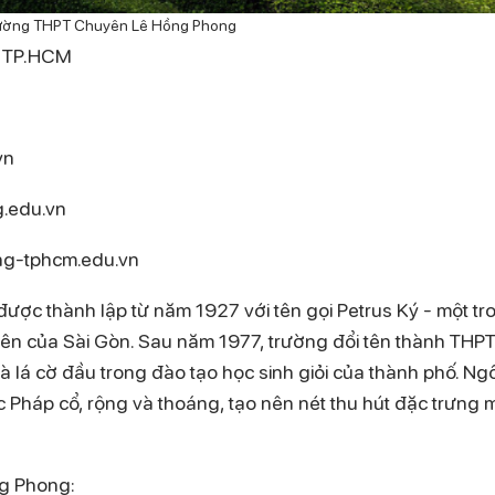
ường THPT Chuyên Lê Hồng Phong
, TP.HCM
vn
.edu.vn
ng-tphcm.edu.vn
c thành lập từ năm 1927 với tên gọi Petrus Ký - một tr
iên của Sài Gòn. Sau năm 1977, trường đổi tên thành THP
à lá cờ đầu trong đào tạo học sinh giỏi của thành phố. Ngô
 Pháp cổ, rộng và thoáng, tạo nên nét thu hút đặc trưng 
ng Phong: