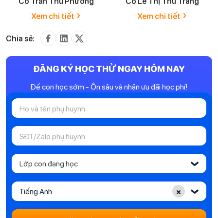
Cô Trần Thu Phương
Cô Lê Thị Thu Trang
›
›
Xem chi tiết
Xem chi tiết
Chia sẻ:
ĐĂNG KÝ HỌC THỬ NGAY HÔM NAY
Để con học sớm - Ôn sâu và nhận ưu đãi học phí!
Lớp con đang học
‹
×
Tiếng Anh
‹