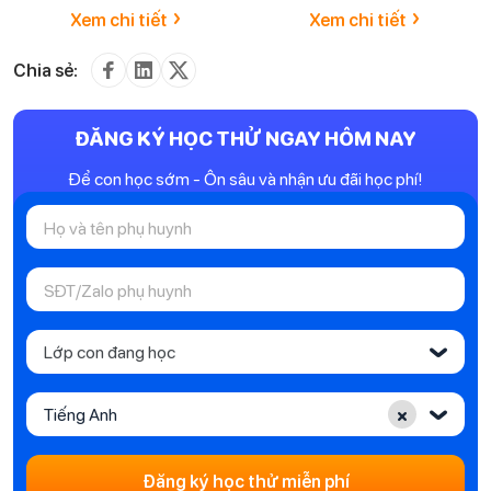
›
›
Xem chi tiết
Xem chi tiết
Chia sẻ:
ĐĂNG KÝ HỌC THỬ NGAY HÔM NAY
Để con học sớm - Ôn sâu và nhận ưu đãi học phí!
Lớp con đang học
‹
×
Tiếng Anh
‹
Đăng ký học thử miễn phí