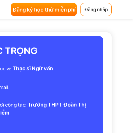
Đăng ký học thử miễn phí
Đăng nhập
C TRỌNG
ọc vị:
Thạc sĩ Ngữ văn
mail:
ơi công tác:
Trường THPT Đoàn Thị
iểm