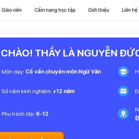
Giáo viên
Cẩm nang học tập
Giới thiệu
Liên hệ
 CHÀO! THẦY LÀ NGUYỄN ĐỨ
Môn dạy:
Cố vấn chuyên môn Ngữ Văn
H
Số năm kinh nghiệm:
+12 năm
E
N
Phụ trách lớp:
6-12
Đ