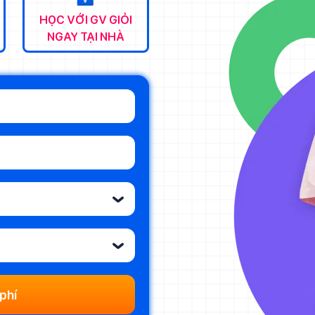
HỌC VỚI GV GIỎI
NGAY TẠI NHÀ
‹
‹
phí