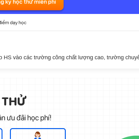
g ký học thử miễn phí
điểm dạy học
cho HS vào các trường công chất lượng cao, trường chu
 THỬ
n ưu đãi học phí!