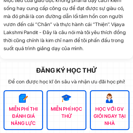
Mục tiêu của giáo dục không phải là dạy cách kiếm
sống hay cung cấp công cụ để đạt được sự giàu có,
mà đó phải là con đường dẫn lối tâm hồn con người
vươn đến cái “Chân” và thực hành cái “Thiện”. Vijaya
Lakshmi Pandit - Đây là câu nói mà tôi yêu thích đồng
thời cũng chính là kim chỉ nam để tôi phấn đấu trong
suốt quá trình giảng dạy của mình.
ĐĂNG KÝ HỌC THỬ
Để con được học kĩ ôn sâu và nhận ưu đãi học phí!
MIỄN PHÍ THI
MIỄN PHÍ HỌC
HỌC VỚI GV
ĐÁNH GIÁ
THỬ
GIỎI NGAY TẠI
NĂNG LỰC
NHÀ