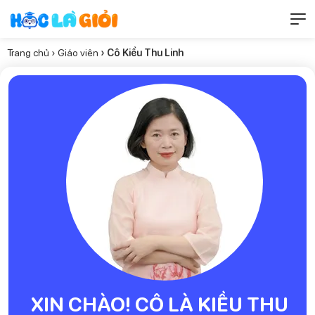
Trang chủ
›
Giáo viên
› Cô Kiều Thu Linh
XIN CHÀO! CÔ LÀ KIỀU THU