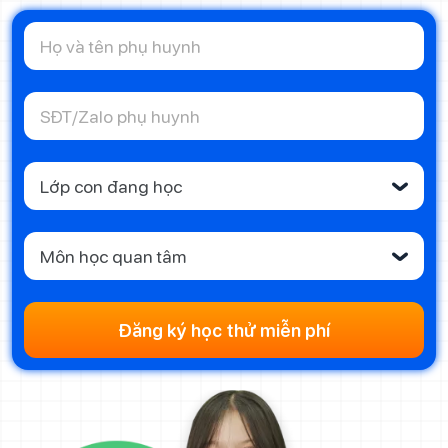
Lớp con đang học
‹
Môn học quan tâm
‹
Đăng ký học thử miễn phí